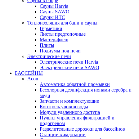
Сауны в сборе
Cауны Harvia
Сауны SAWO
Сауны ИТС
Теплоизоляция для бани и сауны
Герметики
Листы предтопочные
Мастер-флеш
Плиты
Подиумы под печи
Электрические печи
Электрические печи Harvia
Электрические печи SAWO
БАССЕЙНЫ
Acon
Автоматика обратной промывки
Беcхлорная дезинфекция ионами серебра и
меди
Запчасти и комплектующие
Контроль уровня воды
Модули удаленного доступа
Пульты управления фильтрацией и
подогревом
Разделительные дорожки для бассейнов
Станции химдозации