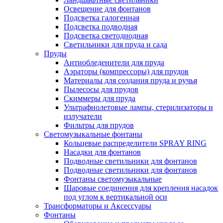
Освещение для фонтанов
Подсветка галогенная
Подсветка подводная
Подсветка светодиодная
Светильники для пруда и сада
Пруды
Антиобледенители для пруда
Аэраторы (компрессоры) для прудов
Материалы для создания пруда и ручья
Пылесосы для прудов
Скиммеры для пруда
Ультрафиолетовые лампы, стерилизаторы и
излучатели
Фильтры для прудов
Светомузыкальные фонтаны
Кольцевые распределители SPRAY RING
Насадки для фонтанов
Подводные светильники для фонтанов
Подводные светильники для фонтанов
Фонтаны светомузыкальные
Шаровые соединения для крепления насадок
под углом к вертикальной оси
Трансформаторы и Аксессуары
Фонтаны