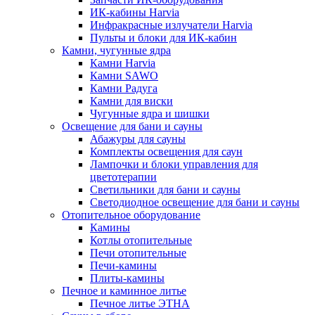
ИК-кабины Harvia
Инфракрасные излучатели Harvia
Пульты и блоки для ИК-кабин
Камни, чугунные ядра
Камни Harvia
Камни SAWO
Камни Радуга
Камни для виски
Чугунные ядра и шишки
Освещение для бани и сауны
Абажуры для сауны
Комплекты освещения для саун
Лампочки и блоки управления для
цветотерапии
Светильники для бани и сауны
Светодиодное освещение для бани и сауны
Отопительное оборудование
Камины
Котлы отопительные
Печи отопительные
Печи-камины
Плиты-камины
Печное и каминное литье
Печное литье ЭТНА