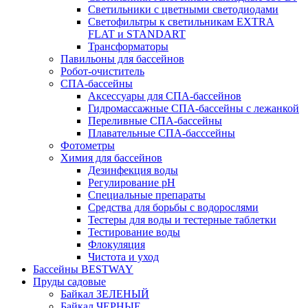
Светильники с цветными светодиодами
Светофильтры к светильникам EXTRA
FLAT и STANDART
Трансформаторы
Павильоны для бассейнов
Робот-очиститель
СПА-бассейны
Аксессуары для СПА-бассейнов
Гидромассажные СПА-бассейны с лежанкой
Переливные СПА-бассейны
Плавательные СПА-басссейны
Фотометры
Химия для бассейнов
Дезинфекция воды
Регулирование pH
Специальные препараты
Средства для борьбы с водорослями
Тестеры для воды и тестерные таблетки
Тестирование воды
Флокуляция
Чистота и уход
Бассейны BESTWAY
Пруды садовые
Байкал ЗЕЛЕНЫЙ
Байкал ЧЕРНЫЕ