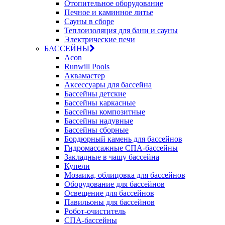
Отопительное оборудование
Печное и каминное литье
Сауны в сборе
Теплоизоляция для бани и сауны
Электрические печи
БАССЕЙНЫ
Acon
Runwill Pools
Аквамастер
Аксессуары для бассейна
Бассейны детские
Бассейны каркасные
Бассейны композитные
Бассейны надувные
Бассейны сборные
Бордюрный камень для бассейнов
Гидромассажные СПА-бассейны
Закладные в чашу бассейна
Купели
Мозаика, облицовка для бассейнов
Оборудование для бассейнов
Освещение для бассейнов
Павильоны для бассейнов
Робот-очиститель
СПА-бассейны