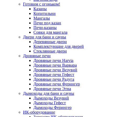
Готовим с огоньком!
Казаны
Копитильни
Мангалы
Печи под казан
Печи-казаны
Совки для мангала
Двери для бани и сауны
Деревянные двери
Комплектующие для дверей
Стеклянные двери
Дровяные печи
Дровяные печи Harvia
Дровяные печи Варвара
Дровяные печи Везувий
Дровяные печи Гефест
Дровяные печи Радуга
Дровяные печи Ферингер
Дровяные печи Этна
Дымоходы для бани и сауны
Дымоходы Везувий
Дымоходы Гефест
Дымоходы Ферингер
ИК-оборудование
Запчасти ИК-оборудования