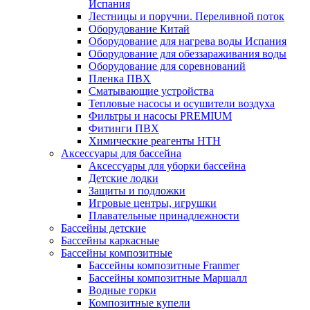
Испания
Лестницы и поручни. Переливной поток
Оборудование Китай
Оборудование для нагрева воды Испания
Оборудование для обеззараживания воды
Оборудование для соревнований
Пленка ПВХ
Сматывающие устройства
Тепловые насосы и осушители воздуха
Фильтры и насосы PREMIUM
Фитинги ПВХ
Химические реагенты HTH
Аксессуары для бассейна
Аксессуары для уборки бассейна
Детские лодки
Защиты и подложки
Игровые центры, игрушки
Плавательные принадлежности
Бассейны детские
Бассейны каркасные
Бассейны композитные
Бассейны композитные Franmer
Бассейны композитные Маршалл
Водные горки
Композитные купели