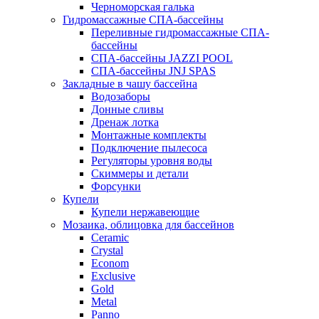
Черноморская галька
Гидромассажные СПА-бассейны
Переливные гидромассажные СПА-
бассейны
СПА-бассейны JAZZI POOL
СПА-бассейны JNJ SPAS
Закладные в чашу бассейна
Водозаборы
Донные сливы
Дренаж лотка
Монтажные комплекты
Подключение пылесоса
Регуляторы уровня воды
Скиммеры и детали
Форсунки
Купели
Купели нержавеющие
Мозаика, облицовка для бассейнов
Ceramic
Crystal
Econom
Exclusive
Gold
Metal
Panno