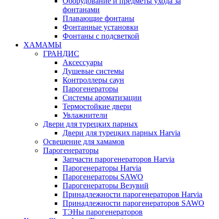
Оборудование и предметы ухода за
фонтанами
Плавающие фонтаны
Фонтанные установки
Фонтаны с подсветкой
ХАМАМЫ
ГРАНДИС
Аксессуары
Душевые системы
Контроллеры саун
Парогенераторы
Системы ароматизации
Термостойкие двери
Увлажнители
Двери для турецких парных
Двери для турецких парных Harvia
Освещение для хамамов
Парогенераторы
Запчасти парогенераторов Harvia
Парогенераторы Harvia
Парогенераторы SAWO
Парогенераторы Везувий
Принадлежности парогенераторов Harvia
Принадлежности парогенераторов SAWO
ТЭНы парогенераторов