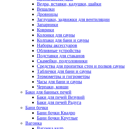
Ведра, вставки, кадушки, шайки
Вешалки
Дровницы
Заглушки, задвижки для вентиляции
Запарники
Коврики
Колонки для сауны
Колпаки для бани и сауны
Наборы аксессуаров
Обливные устройства
Подставки для стаканов
Скамейки, подголовники
Средства для пропитки стен и полков сауны
Таблички для бани и сауны
Термометры и гигрометры
Часы для бани и сауны
Черпаки, ковши
Баки для банных печей
Баки для печей Везувий
Баки для печей Радуга
Бани бочки
Бани бочки Квадро
Бани бочки Круглые
Вагонка
Вагонка кедр