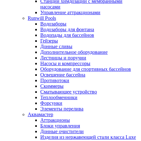
Станции химдозации с мембранными
насосами
Управление аттракционами
Runwill Pools
Водозаборы
Водозаборы для фонтана
Водопады для бассейнов
Гейзеры
Донные сливы
Дополнительное оборудование
Лестницы и поручни
Насосы и компрессоры
Оборудование для спортивных бассейнов
Освещение бассейна
Противотоки
Скиммеры
Сматывающее устройство
Теплообменники
Форсунки
Элементы перелива
Аквамастер
Аттракционы
Блоки управления
Донные очистители
Изделия из нержавеющей стали класса Luxe