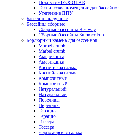
Покрытие IZOSOLAR
Техническое помещение для бассейнов
Утепление ППУ
Бассейны надувные
Бассейны сборные
Сборные бассейны Bestway
Сборные бассейны Summer Fun
Бордюрный камень для бассейнов
Marbel crumb
Marbel crumb
Американка
Американка
Каспийская галька
Каспийская галька
Композитный
Композитный
Натуральный
Натуральный
Переливы
Переливы
Тераццо
Тераццо
Тессера
Тессера
Черноморская галька