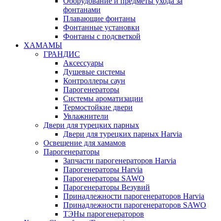
Оборудование и предметы ухода за
фонтанами
Плавающие фонтаны
Фонтанные установки
Фонтаны с подсветкой
ХАМАМЫ
ГРАНДИС
Аксессуары
Душевые системы
Контроллеры саун
Парогенераторы
Системы ароматизации
Термостойкие двери
Увлажнители
Двери для турецких парных
Двери для турецких парных Harvia
Освещение для хамамов
Парогенераторы
Запчасти парогенераторов Harvia
Парогенераторы Harvia
Парогенераторы SAWO
Парогенераторы Везувий
Принадлежности парогенераторов Harvia
Принадлежности парогенераторов SAWO
ТЭНы парогенераторов