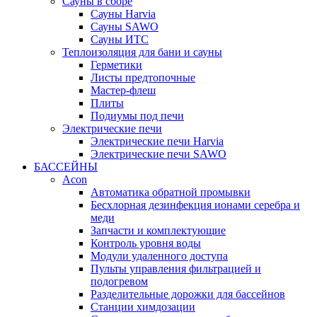
Сауны в сборе
Cауны Harvia
Сауны SAWO
Сауны ИТС
Теплоизоляция для бани и сауны
Герметики
Листы предтопочные
Мастер-флеш
Плиты
Подиумы под печи
Электрические печи
Электрические печи Harvia
Электрические печи SAWO
БАССЕЙНЫ
Acon
Автоматика обратной промывки
Беcхлорная дезинфекция ионами серебра и
меди
Запчасти и комплектующие
Контроль уровня воды
Модули удаленного доступа
Пульты управления фильтрацией и
подогревом
Разделительные дорожки для бассейнов
Станции химдозации