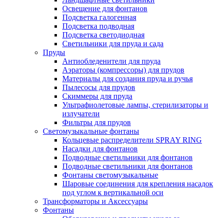
Освещение для фонтанов
Подсветка галогенная
Подсветка подводная
Подсветка светодиодная
Светильники для пруда и сада
Пруды
Антиобледенители для пруда
Аэраторы (компрессоры) для прудов
Материалы для создания пруда и ручья
Пылесосы для прудов
Скиммеры для пруда
Ультрафиолетовые лампы, стерилизаторы и
излучатели
Фильтры для прудов
Светомузыкальные фонтаны
Кольцевые распределители SPRAY RING
Насадки для фонтанов
Подводные светильники для фонтанов
Подводные светильники для фонтанов
Фонтаны светомузыкальные
Шаровые соединения для крепления насадок
под углом к вертикальной оси
Трансформаторы и Аксессуары
Фонтаны