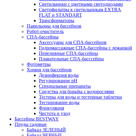
Светильники с цветными светодиодами
Светофильтры к светильникам EXTRA
FLAT и STANDART
Трансформаторы
Павильоны для бассейнов
Робот-очиститель
СПА-бассейны
Аксессуары для СПА-бассейнов
Гидромассажные СПА-бассейны с лежанкой
Переливные СПА-бассейны
Плавательные СПА-басссейны
Фотометры
Химия для бассейнов
Дезинфекция воды
Регулирование pH
Специальные препараты
Средства для борьбы с водорослями
Тестеры для воды и тестерные таблетки
Тестирование воды
Флокуляция
Чистота и уход
Бассейны BESTWAY
Пруды садовые
Байкал ЗЕЛЕНЫЙ
Байкал ЧЕРНЫЕ