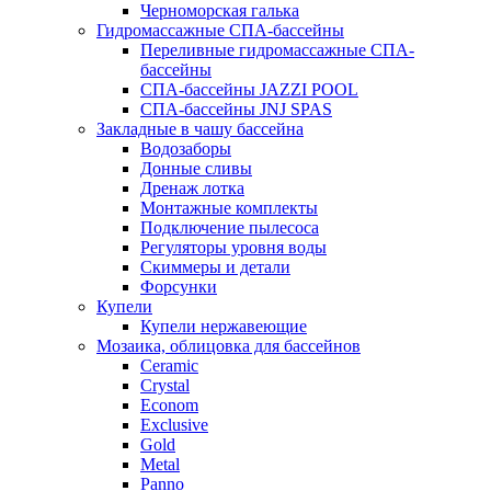
Черноморская галька
Гидромассажные СПА-бассейны
Переливные гидромассажные СПА-
бассейны
СПА-бассейны JAZZI POOL
СПА-бассейны JNJ SPAS
Закладные в чашу бассейна
Водозаборы
Донные сливы
Дренаж лотка
Монтажные комплекты
Подключение пылесоса
Регуляторы уровня воды
Скиммеры и детали
Форсунки
Купели
Купели нержавеющие
Мозаика, облицовка для бассейнов
Ceramic
Crystal
Econom
Exclusive
Gold
Metal
Panno