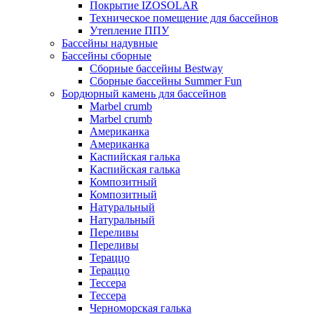
Покрытие IZOSOLAR
Техническое помещение для бассейнов
Утепление ППУ
Бассейны надувные
Бассейны сборные
Сборные бассейны Bestway
Сборные бассейны Summer Fun
Бордюрный камень для бассейнов
Marbel crumb
Marbel crumb
Американка
Американка
Каспийская галька
Каспийская галька
Композитный
Композитный
Натуральный
Натуральный
Переливы
Переливы
Тераццо
Тераццо
Тессера
Тессера
Черноморская галька