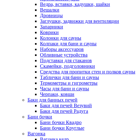
Ведра, вставки, кадушки, шайки
Вешалки
Дровницы
Заглушки, задвижки для вентиляции
Запарники
Коврики
Колонки для сауны
Колпаки для бани и сауны
Наборы аксессуаров
Обливные устройства
Подставки для стаканов
Скамейки, подголовники
Средства для пропитки стен и полков сауны
Таблички для бани и сауны
Термометры и гигрометры
Часы для бани и сауны
Черпаки, ковши
Баки для банных печей
Баки для печей Везувий
Баки для печей Радуга
Бани бочки
Бани бочки Квадро
Бани бочки Круглые
Вагонка
Вагонка кедр