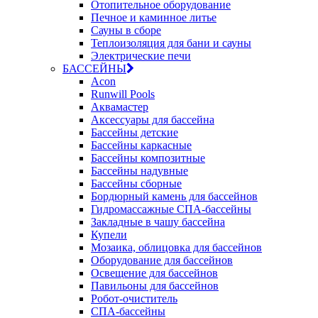
Отопительное оборудование
Печное и каминное литье
Сауны в сборе
Теплоизоляция для бани и сауны
Электрические печи
БАССЕЙНЫ
Acon
Runwill Pools
Аквамастер
Аксессуары для бассейна
Бассейны детские
Бассейны каркасные
Бассейны композитные
Бассейны надувные
Бассейны сборные
Бордюрный камень для бассейнов
Гидромассажные СПА-бассейны
Закладные в чашу бассейна
Купели
Мозаика, облицовка для бассейнов
Оборудование для бассейнов
Освещение для бассейнов
Павильоны для бассейнов
Робот-очиститель
СПА-бассейны