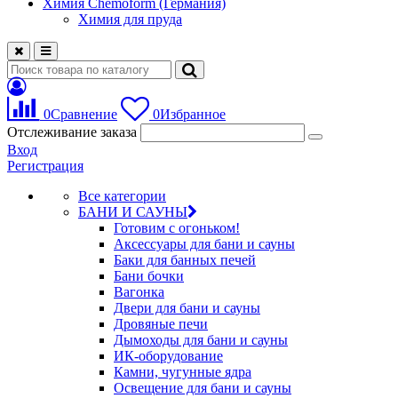
Химия Chemoform (Германия)
Химия для пруда
0
Сравнение
0
Избранное
Отслеживание заказа
Вход
Регистрация
Все категории
БАНИ И САУНЫ
Готовим с огоньком!
Аксессуары для бани и сауны
Баки для банных печей
Бани бочки
Вагонка
Двери для бани и сауны
Дровяные печи
Дымоходы для бани и сауны
ИК-оборудование
Камни, чугунные ядра
Освещение для бани и сауны