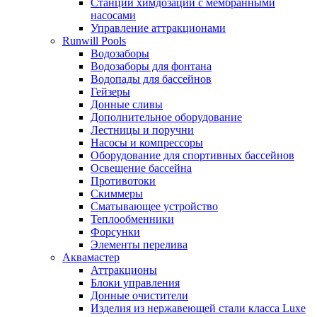
Станции химдозации с мембранными
насосами
Управление аттракционами
Runwill Pools
Водозаборы
Водозаборы для фонтана
Водопады для бассейнов
Гейзеры
Донные сливы
Дополнительное оборудование
Лестницы и поручни
Насосы и компрессоры
Оборудование для спортивных бассейнов
Освещение бассейна
Противотоки
Скиммеры
Сматывающее устройство
Теплообменники
Форсунки
Элементы перелива
Аквамастер
Аттракционы
Блоки управления
Донные очистители
Изделия из нержавеющей стали класса Luxe