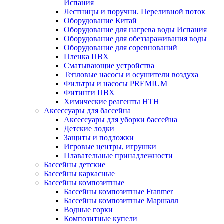
Испания
Лестницы и поручни. Переливной поток
Оборудование Китай
Оборудование для нагрева воды Испания
Оборудование для обеззараживания воды
Оборудование для соревнований
Пленка ПВХ
Сматывающие устройства
Тепловые насосы и осушители воздуха
Фильтры и насосы PREMIUM
Фитинги ПВХ
Химические реагенты HTH
Аксессуары для бассейна
Аксессуары для уборки бассейна
Детские лодки
Защиты и подложки
Игровые центры, игрушки
Плавательные принадлежности
Бассейны детские
Бассейны каркасные
Бассейны композитные
Бассейны композитные Franmer
Бассейны композитные Маршалл
Водные горки
Композитные купели