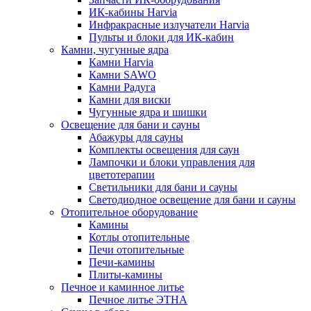
ИК-кабины Harvia
Инфракрасные излучатели Harvia
Пульты и блоки для ИК-кабин
Камни, чугунные ядра
Камни Harvia
Камни SAWO
Камни Радуга
Камни для виски
Чугунные ядра и шишки
Освещение для бани и сауны
Абажуры для сауны
Комплекты освещения для саун
Лампочки и блоки управления для
цветотерапии
Светильники для бани и сауны
Светодиодное освещение для бани и сауны
Отопительное оборудование
Камины
Котлы отопительные
Печи отопительные
Печи-камины
Плиты-камины
Печное и каминное литье
Печное литье ЭТНА