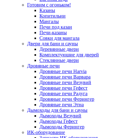
Готовим с огоньком!
Казаны
Копитильни
Мангалы
Печи под казан
Печи-казаны
Совки для мангала
Двери для бани и сауны
Деревянные двери
Комплектующие для дверей
Стеклянные двери
Дровяные печи
Дровяные печи Harvia
Дровяные печи Варвара
Дровяные печи Везувий
Дровяные печи Гефест
Дровяные печи Радуга
Дровяные печи Ферингер
Дровяные печи Этна
Дымоходы для бани и сауны
Дымоходы Везувий
Дымоходы Гефест
Дымоходы Ферингер
ИК-оборудование
Запчасти ИК-оборудования