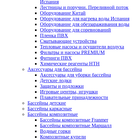
Испания
Лестницы и поручни. Переливной поток
Оборудование Китай
Оборудование для нагрева воды Испания
Оборудование для обеззараживания воды
Оборудование для соревнований
Пленка ПВХ
Сматывающие устройства
Тепловые насосы и осушители воздуха
Фильтры и насосы PREMIUM
Фитинги ПВХ
Химические реагенты HTH
Аксессуары для бассейна
Аксессуары для уборки бассейна
Детские лодки
Защиты и подложки
Игровые центры, игрушки
Плавательные принадлежности
Бассейны детские
Бассейны каркасные
Бассейны композитные
Бассейны композитные Franmer
Бассейны композитные Маршалл
Водные горки
Композитные купели