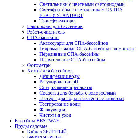
Светильники с цветными светодиодами
Светофильтры к светильникам EXTRA
FLAT и STANDART
Трансформаторы
Павильоны для бассейнов
Робот-очиститель
СПА-бассейны
Аксессуары для СПА-бассейнов
Гидромассажные СПА-бассейны с лежанкой
Переливные СПА-бассейны
Плавательные СПА-басссейны
Фотометры
Химия для бассейнов
Дезинфекция воды
Регулирование pH
Специальные препараты
Средства для борьбы с водорослями
Тестеры для воды и тестерные таблетки
Тестирование воды
Флокуляция
Чистота и уход
Бассейны BESTWAY
Пруды садовые
Байкал ЗЕЛЕНЫЙ
Байкал ЧЕРНЫЕ