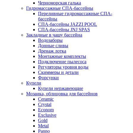
Черноморская галька
Гидромассажные СПА-бассейны
Переливные гидромассажные СПА-
бассейны
СПА-бассейны JAZZI POOL
СПА-бассейны JNJ SPAS
Закладные в чашу бассейна
Водозаборы
Донные сливы
Дренаж лотка
Монтажные комплекты
Подключение пылесоса
Регуляторы уровня воды
Скиммеры и детали
Форсунки
Купели
Купели нержавеющие
Мозаика, облицовка для бассейнов
Ceramic
Crystal
Econom
Exclusive
Gold
Metal
Panno