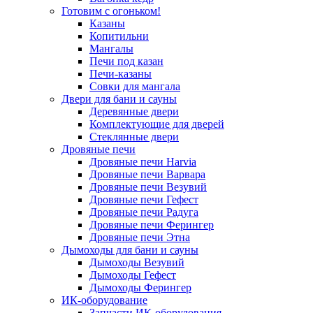
Готовим с огоньком!
Казаны
Копитильни
Мангалы
Печи под казан
Печи-казаны
Совки для мангала
Двери для бани и сауны
Деревянные двери
Комплектующие для дверей
Стеклянные двери
Дровяные печи
Дровяные печи Harvia
Дровяные печи Варвара
Дровяные печи Везувий
Дровяные печи Гефест
Дровяные печи Радуга
Дровяные печи Ферингер
Дровяные печи Этна
Дымоходы для бани и сауны
Дымоходы Везувий
Дымоходы Гефест
Дымоходы Ферингер
ИК-оборудование
Запчасти ИК-оборудования