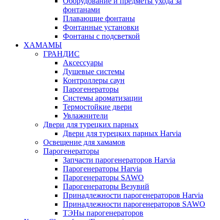
Оборудование и предметы ухода за
фонтанами
Плавающие фонтаны
Фонтанные установки
Фонтаны с подсветкой
ХАМАМЫ
ГРАНДИС
Аксессуары
Душевые системы
Контроллеры саун
Парогенераторы
Системы ароматизации
Термостойкие двери
Увлажнители
Двери для турецких парных
Двери для турецких парных Harvia
Освещение для хамамов
Парогенераторы
Запчасти парогенераторов Harvia
Парогенераторы Harvia
Парогенераторы SAWO
Парогенераторы Везувий
Принадлежности парогенераторов Harvia
Принадлежности парогенераторов SAWO
ТЭНы парогенераторов