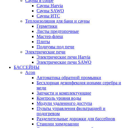
Сауны в сборе
Cауны Harvia
Сауны SAWO
Сауны ИТС
Теплоизоляция для бани и сауны
Герметики
Листы предтопочные
Мастер-флеш
Плиты
Подиумы под печи
Электрические печи
Электрические печи Harvia
Электрические печи SAWO
БАССЕЙНЫ
Acon
Автоматика обратной промывки
Беcхлорная дезинфекция ионами серебра и
меди
Запчасти и комплектующие
Контроль уровня воды
Модули удаленного доступа
Пульты управления фильтрацией и
подогревом
Разделительные дорожки для бассейнов
Станции химдозации