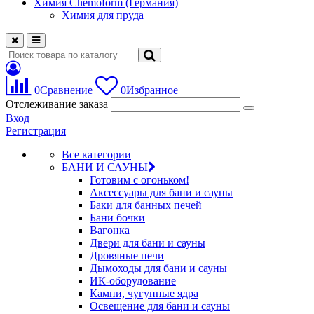
Химия Chemoform (Германия)
Химия для пруда
0
Сравнение
0
Избранное
Отслеживание заказа
Вход
Регистрация
Все категории
БАНИ И САУНЫ
Готовим с огоньком!
Аксессуары для бани и сауны
Баки для банных печей
Бани бочки
Вагонка
Двери для бани и сауны
Дровяные печи
Дымоходы для бани и сауны
ИК-оборудование
Камни, чугунные ядра
Освещение для бани и сауны