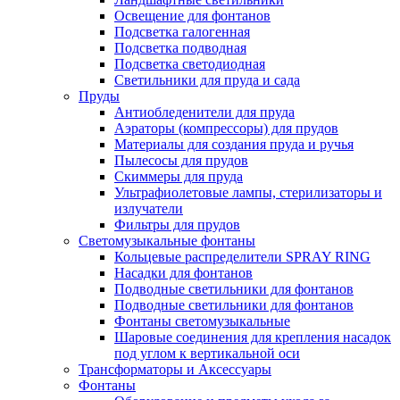
Освещение для фонтанов
Подсветка галогенная
Подсветка подводная
Подсветка светодиодная
Светильники для пруда и сада
Пруды
Антиобледенители для пруда
Аэраторы (компрессоры) для прудов
Материалы для создания пруда и ручья
Пылесосы для прудов
Скиммеры для пруда
Ультрафиолетовые лампы, стерилизаторы и
излучатели
Фильтры для прудов
Светомузыкальные фонтаны
Кольцевые распределители SPRAY RING
Насадки для фонтанов
Подводные светильники для фонтанов
Подводные светильники для фонтанов
Фонтаны светомузыкальные
Шаровые соединения для крепления насадок
под углом к вертикальной оси
Трансформаторы и Аксессуары
Фонтаны