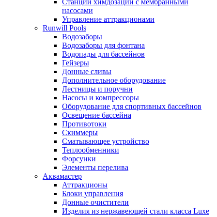
Станции химдозации с мембранными
насосами
Управление аттракционами
Runwill Pools
Водозаборы
Водозаборы для фонтана
Водопады для бассейнов
Гейзеры
Донные сливы
Дополнительное оборудование
Лестницы и поручни
Насосы и компрессоры
Оборудование для спортивных бассейнов
Освещение бассейна
Противотоки
Скиммеры
Сматывающее устройство
Теплообменники
Форсунки
Элементы перелива
Аквамастер
Аттракционы
Блоки управления
Донные очистители
Изделия из нержавеющей стали класса Luxe