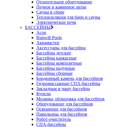
Отопительное оборудование
Печное и каминное литье
Сауны в сборе
Теплоизоляция для бани и сауны
Электрические печи
БАССЕЙНЫ
Acon
Runwill Pools
Аквамастер
Аксессуары для бассейна
Бассейны детские
Бассейны каркасные
Бассейны композитные
Бассейны надувные
Бассейны сборные
Бордюрный камень для бассейнов
Гидромассажные СПА-бассейны
Закладные в чашу бассейна
Купели
Мозаика, облицовка для бассейнов
Оборудование для бассейнов
Освещение для бассейнов
Павильоны для бассейнов
Робот-очиститель
СПА-бассейны