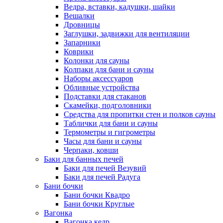
Ведра, вставки, кадушки, шайки
Вешалки
Дровницы
Заглушки, задвижки для вентиляции
Запарники
Коврики
Колонки для сауны
Колпаки для бани и сауны
Наборы аксессуаров
Обливные устройства
Подставки для стаканов
Скамейки, подголовники
Средства для пропитки стен и полков сауны
Таблички для бани и сауны
Термометры и гигрометры
Часы для бани и сауны
Черпаки, ковши
Баки для банных печей
Баки для печей Везувий
Баки для печей Радуга
Бани бочки
Бани бочки Квадро
Бани бочки Круглые
Вагонка
Вагонка кедр