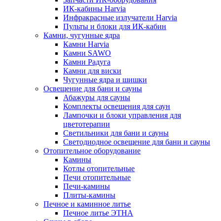
ИК-кабины Harvia
Инфракрасные излучатели Harvia
Пульты и блоки для ИК-кабин
Камни, чугунные ядра
Камни Harvia
Камни SAWO
Камни Радуга
Камни для виски
Чугунные ядра и шишки
Освещение для бани и сауны
Абажуры для сауны
Комплекты освещения для саун
Лампочки и блоки управления для
цветотерапии
Светильники для бани и сауны
Светодиодное освещение для бани и сауны
Отопительное оборудование
Камины
Котлы отопительные
Печи отопительные
Печи-камины
Плиты-камины
Печное и каминное литье
Печное литье ЭТНА