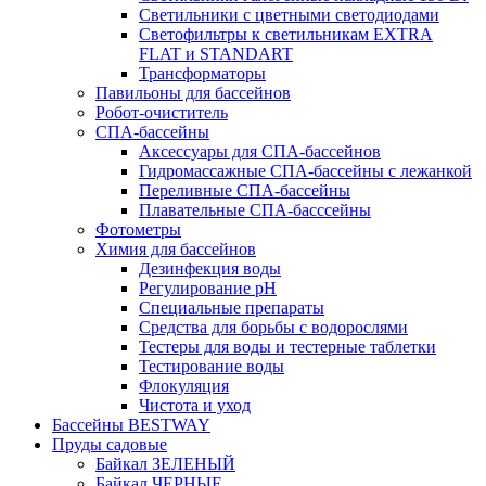
Светильники с цветными светодиодами
Светофильтры к светильникам EXTRA
FLAT и STANDART
Трансформаторы
Павильоны для бассейнов
Робот-очиститель
СПА-бассейны
Аксессуары для СПА-бассейнов
Гидромассажные СПА-бассейны с лежанкой
Переливные СПА-бассейны
Плавательные СПА-басссейны
Фотометры
Химия для бассейнов
Дезинфекция воды
Регулирование pH
Специальные препараты
Средства для борьбы с водорослями
Тестеры для воды и тестерные таблетки
Тестирование воды
Флокуляция
Чистота и уход
Бассейны BESTWAY
Пруды садовые
Байкал ЗЕЛЕНЫЙ
Байкал ЧЕРНЫЕ