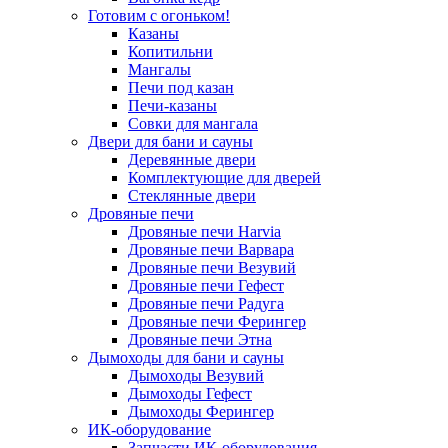
Готовим с огоньком!
Казаны
Копитильни
Мангалы
Печи под казан
Печи-казаны
Совки для мангала
Двери для бани и сауны
Деревянные двери
Комплектующие для дверей
Стеклянные двери
Дровяные печи
Дровяные печи Harvia
Дровяные печи Варвара
Дровяные печи Везувий
Дровяные печи Гефест
Дровяные печи Радуга
Дровяные печи Ферингер
Дровяные печи Этна
Дымоходы для бани и сауны
Дымоходы Везувий
Дымоходы Гефест
Дымоходы Ферингер
ИК-оборудование
Запчасти ИК-оборудования