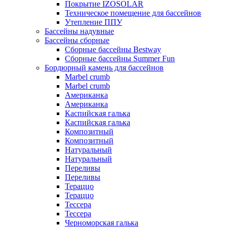
Покрытие IZOSOLAR
Техническое помещение для бассейнов
Утепление ППУ
Бассейны надувные
Бассейны сборные
Сборные бассейны Bestway
Сборные бассейны Summer Fun
Бордюрный камень для бассейнов
Marbel crumb
Marbel crumb
Американка
Американка
Каспийская галька
Каспийская галька
Композитный
Композитный
Натуральный
Натуральный
Переливы
Переливы
Тераццо
Тераццо
Тессера
Тессера
Черноморская галька