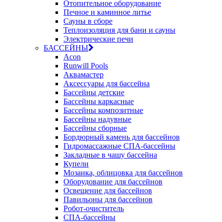
Отопительное оборудование
Печное и каминное литье
Сауны в сборе
Теплоизоляция для бани и сауны
Электрические печи
БАССЕЙНЫ
Acon
Runwill Pools
Аквамастер
Аксессуары для бассейна
Бассейны детские
Бассейны каркасные
Бассейны композитные
Бассейны надувные
Бассейны сборные
Бордюрный камень для бассейнов
Гидромассажные СПА-бассейны
Закладные в чашу бассейна
Купели
Мозаика, облицовка для бассейнов
Оборудование для бассейнов
Освещение для бассейнов
Павильоны для бассейнов
Робот-очиститель
СПА-бассейны