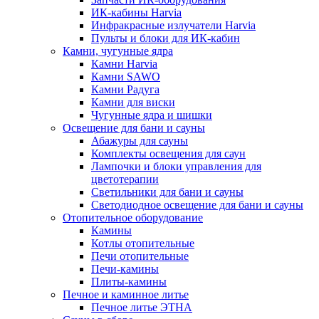
ИК-кабины Harvia
Инфракрасные излучатели Harvia
Пульты и блоки для ИК-кабин
Камни, чугунные ядра
Камни Harvia
Камни SAWO
Камни Радуга
Камни для виски
Чугунные ядра и шишки
Освещение для бани и сауны
Абажуры для сауны
Комплекты освещения для саун
Лампочки и блоки управления для
цветотерапии
Светильники для бани и сауны
Светодиодное освещение для бани и сауны
Отопительное оборудование
Камины
Котлы отопительные
Печи отопительные
Печи-камины
Плиты-камины
Печное и каминное литье
Печное литье ЭТНА