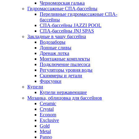
Черноморская галька
Гидромассажные СПА-бассейны
Переливные гидромассажные СПА-
бассейны
СПА-бассейны JAZZI POOL
СПА-бассейны JNJ SPAS
Закладные в чашу бассейна
Водозаборы
Донные сливы
Дренаж лотка
Монтажные комплекты
Подключение пылесоса
Регуляторы уровня воды
Скиммеры и детали
Форсунки
Купели
Купели нержавеющие
Мозаика, облицовка для бассейнов
Ceramic
Crystal
Econom
Exclusive
Gold
Metal
Panno