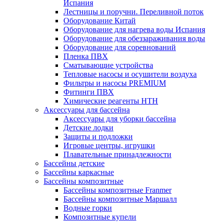
Испания
Лестницы и поручни. Переливной поток
Оборудование Китай
Оборудование для нагрева воды Испания
Оборудование для обеззараживания воды
Оборудование для соревнований
Пленка ПВХ
Сматывающие устройства
Тепловые насосы и осушители воздуха
Фильтры и насосы PREMIUM
Фитинги ПВХ
Химические реагенты HTH
Аксессуары для бассейна
Аксессуары для уборки бассейна
Детские лодки
Защиты и подложки
Игровые центры, игрушки
Плавательные принадлежности
Бассейны детские
Бассейны каркасные
Бассейны композитные
Бассейны композитные Franmer
Бассейны композитные Маршалл
Водные горки
Композитные купели