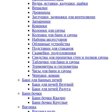
Ведра, вставки, кадушки, шайки
Вешалки
Дровницы
Заглушки, задвижки для вентиляции
Запарники
Коврики
Колонки для сауны
Колпаки для бани и сауны
Наборы аксессуаров
Обливные устройства
Подставки для стаканов
Скамейки, подголовники
Средства для пропитки стен и полков сауны
Таблички для бани и сауны
Термометры и гигрометры
Часы для бани и сауны
Черпаки, ковши
Баки для банных печей
Баки для печей Везувий
Баки для печей Радуга
Бани бочки
Бани бочки Квадро
Бани бочки Круглые
Вагонка
Вагонка кедр