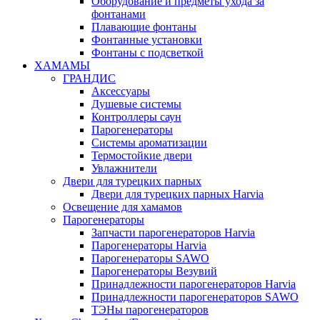
Оборудование и предметы ухода за
фонтанами
Плавающие фонтаны
Фонтанные установки
Фонтаны с подсветкой
ХАМАМЫ
ГРАНДИС
Аксессуары
Душевые системы
Контроллеры саун
Парогенераторы
Системы ароматизации
Термостойкие двери
Увлажнители
Двери для турецких парных
Двери для турецких парных Harvia
Освещение для хамамов
Парогенераторы
Запчасти парогенераторов Harvia
Парогенераторы Harvia
Парогенераторы SAWO
Парогенераторы Везувий
Принадлежности парогенераторов Harvia
Принадлежности парогенераторов SAWO
ТЭНы парогенераторов