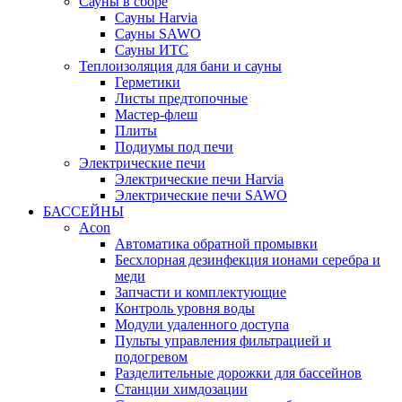
Сауны в сборе
Cауны Harvia
Сауны SAWO
Сауны ИТС
Теплоизоляция для бани и сауны
Герметики
Листы предтопочные
Мастер-флеш
Плиты
Подиумы под печи
Электрические печи
Электрические печи Harvia
Электрические печи SAWO
БАССЕЙНЫ
Acon
Автоматика обратной промывки
Беcхлорная дезинфекция ионами серебра и
меди
Запчасти и комплектующие
Контроль уровня воды
Модули удаленного доступа
Пульты управления фильтрацией и
подогревом
Разделительные дорожки для бассейнов
Станции химдозации