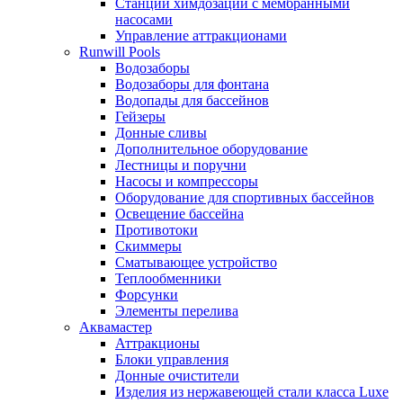
Станции химдозации с мембранными
насосами
Управление аттракционами
Runwill Pools
Водозаборы
Водозаборы для фонтана
Водопады для бассейнов
Гейзеры
Донные сливы
Дополнительное оборудование
Лестницы и поручни
Насосы и компрессоры
Оборудование для спортивных бассейнов
Освещение бассейна
Противотоки
Скиммеры
Сматывающее устройство
Теплообменники
Форсунки
Элементы перелива
Аквамастер
Аттракционы
Блоки управления
Донные очистители
Изделия из нержавеющей стали класса Luxe