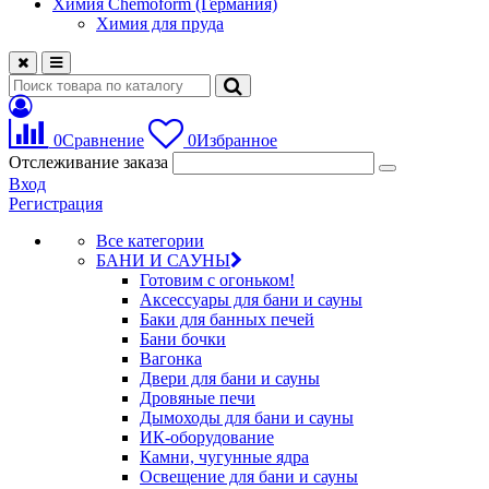
Химия Chemoform (Германия)
Химия для пруда
0
Сравнение
0
Избранное
Отслеживание заказа
Вход
Регистрация
Все категории
БАНИ И САУНЫ
Готовим с огоньком!
Аксессуары для бани и сауны
Баки для банных печей
Бани бочки
Вагонка
Двери для бани и сауны
Дровяные печи
Дымоходы для бани и сауны
ИК-оборудование
Камни, чугунные ядра
Освещение для бани и сауны