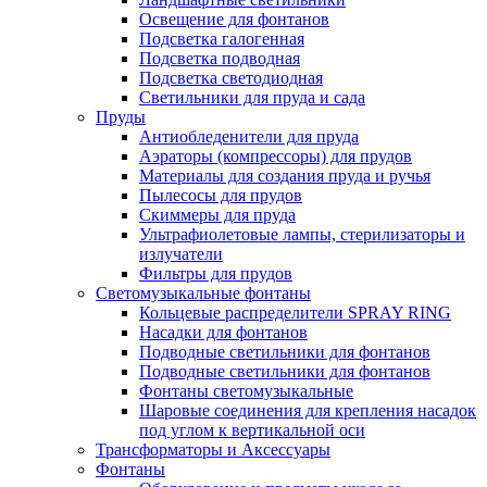
Освещение для фонтанов
Подсветка галогенная
Подсветка подводная
Подсветка светодиодная
Светильники для пруда и сада
Пруды
Антиобледенители для пруда
Аэраторы (компрессоры) для прудов
Материалы для создания пруда и ручья
Пылесосы для прудов
Скиммеры для пруда
Ультрафиолетовые лампы, стерилизаторы и
излучатели
Фильтры для прудов
Светомузыкальные фонтаны
Кольцевые распределители SPRAY RING
Насадки для фонтанов
Подводные светильники для фонтанов
Подводные светильники для фонтанов
Фонтаны светомузыкальные
Шаровые соединения для крепления насадок
под углом к вертикальной оси
Трансформаторы и Аксессуары
Фонтаны