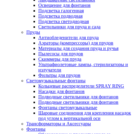
Освещение для фонтанов
Подсветка галогенная
Подсветка подводная
Подсветка светодиодная
Светильники для пруда и сада
Пруды
Антиобледенители для пруда
Аэраторы (компрессоры) для прудов
Материалы для создания пруда и ручья
Пылесосы для прудов
Скиммеры для пруда
Ультрафиолетовые лампы, стерилизаторы и
излучатели
Фильтры для прудов
Светомузыкальные фонтаны
Кольцевые распределители SPRAY RING
Насадки для фонтанов
Подводные светильники для фонтанов
Подводные светильники для фонтанов
Фонтаны светомузыкальные
Шаровые соединения для крепления насадок
под углом к вертикальной оси
Трансформаторы и Аксессуары
Фонтаны