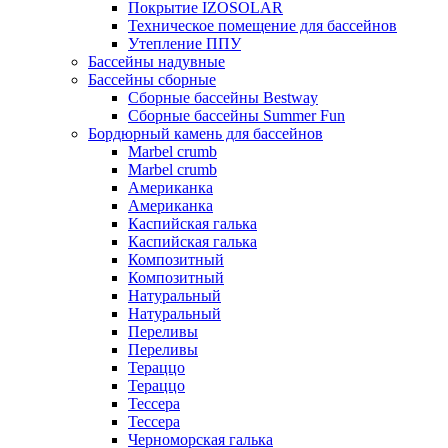
Покрытие IZOSOLAR
Техническое помещение для бассейнов
Утепление ППУ
Бассейны надувные
Бассейны сборные
Сборные бассейны Bestway
Сборные бассейны Summer Fun
Бордюрный камень для бассейнов
Marbel crumb
Marbel crumb
Американка
Американка
Каспийская галька
Каспийская галька
Композитный
Композитный
Натуральный
Натуральный
Переливы
Переливы
Тераццо
Тераццо
Тессера
Тессера
Черноморская галька