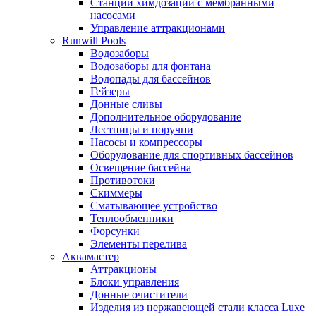
Станции химдозации с мембранными
насосами
Управление аттракционами
Runwill Pools
Водозаборы
Водозаборы для фонтана
Водопады для бассейнов
Гейзеры
Донные сливы
Дополнительное оборудование
Лестницы и поручни
Насосы и компрессоры
Оборудование для спортивных бассейнов
Освещение бассейна
Противотоки
Скиммеры
Сматывающее устройство
Теплообменники
Форсунки
Элементы перелива
Аквамастер
Аттракционы
Блоки управления
Донные очистители
Изделия из нержавеющей стали класса Luxe