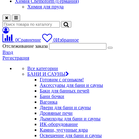
Химия Chemoform (Германия)
Химия для пруда
0
Сравнение
0
Избранное
Отслеживание заказа
Вход
Регистрация
Все категории
БАНИ И САУНЫ
Готовим с огоньком!
Аксессуары для бани и сауны
Баки для банных печей
Бани бочки
Вагонка
Двери для бани и сауны
Дровяные печи
Дымоходы для бани и сауны
ИК-оборудование
Камни, чугунные ядра
Освещение для бани и сауны