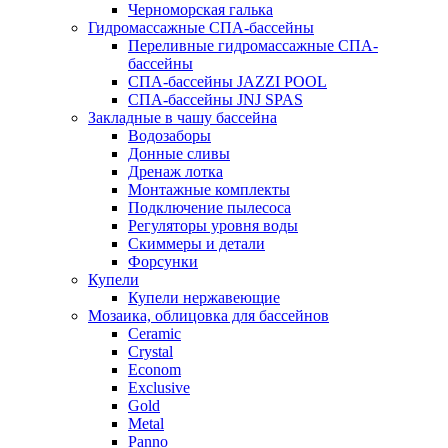
Черноморская галька
Гидромассажные СПА-бассейны
Переливные гидромассажные СПА-
бассейны
СПА-бассейны JAZZI POOL
СПА-бассейны JNJ SPAS
Закладные в чашу бассейна
Водозаборы
Донные сливы
Дренаж лотка
Монтажные комплекты
Подключение пылесоса
Регуляторы уровня воды
Скиммеры и детали
Форсунки
Купели
Купели нержавеющие
Мозаика, облицовка для бассейнов
Ceramic
Crystal
Econom
Exclusive
Gold
Metal
Panno