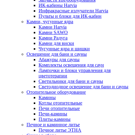
ИК-кабины Harvia
Инфракрасные излучатели Harvia
Пульты и блоки для ИК-кабин
Камни, чугунные ядра
Камни Harvia
Камни SAWO
Камни Радуга
Камни для виски
Чугунные ядра и шишки
Освещение для бани и сауны
Абажуры для сауны
Комплекты освещения для саун
Лампочки и блоки управления для
цветотерапии
Светильники для бани и сауны
Светодиодное освещение для бани и сауны
Отопительное оборудование
Камины
Котлы отопительные
Печи отопительные
Печи-камины
Плиты-камины
Печное и каминное литье
Печное литье ЭТНА