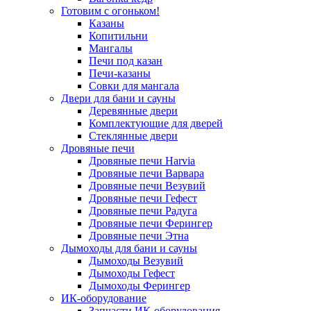
Готовим с огоньком!
Казаны
Копитильни
Мангалы
Печи под казан
Печи-казаны
Совки для мангала
Двери для бани и сауны
Деревянные двери
Комплектующие для дверей
Стеклянные двери
Дровяные печи
Дровяные печи Harvia
Дровяные печи Варвара
Дровяные печи Везувий
Дровяные печи Гефест
Дровяные печи Радуга
Дровяные печи Ферингер
Дровяные печи Этна
Дымоходы для бани и сауны
Дымоходы Везувий
Дымоходы Гефест
Дымоходы Ферингер
ИК-оборудование
Запчасти ИК-оборудования