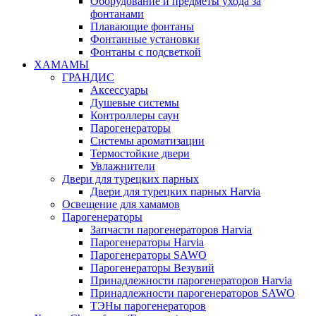
Оборудование и предметы ухода за
фонтанами
Плавающие фонтаны
Фонтанные установки
Фонтаны с подсветкой
ХАМАМЫ
ГРАНДИС
Аксессуары
Душевые системы
Контроллеры саун
Парогенераторы
Системы ароматизации
Термостойкие двери
Увлажнители
Двери для турецких парных
Двери для турецких парных Harvia
Освещение для хамамов
Парогенераторы
Запчасти парогенераторов Harvia
Парогенераторы Harvia
Парогенераторы SAWO
Парогенераторы Везувий
Принадлежности парогенераторов Harvia
Принадлежности парогенераторов SAWO
ТЭНы парогенераторов