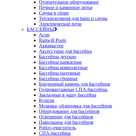
Отопительное оборудование
Печное и каминное литье
Сауны в сборе
Теплоизоляция для бани и сауны
Электрические печи
БАССЕЙНЫ
Acon
Runwill Pools
Аквамастер
Аксессуары для бассейна
Бассейны детские
Бассейны каркасные
Бассейны композитные
Бассейны надувные
Бассейны сборные
Бордюрный камень для бассейнов
Гидромассажные СПА-бассейны
Закладные в чашу бассейна
Купели
Мозаика, облицовка для бассейнов
Оборудование для бассейнов
Освещение для бассейнов
Павильоны для бассейнов
Робот-очиститель
СПА-бассейны