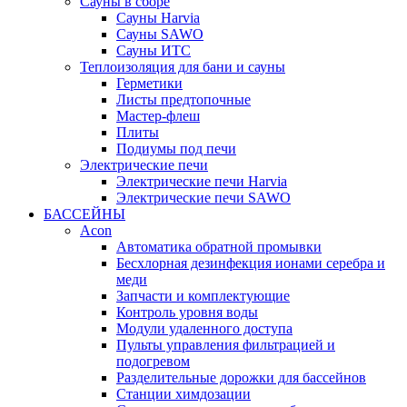
Сауны в сборе
Cауны Harvia
Сауны SAWO
Сауны ИТС
Теплоизоляция для бани и сауны
Герметики
Листы предтопочные
Мастер-флеш
Плиты
Подиумы под печи
Электрические печи
Электрические печи Harvia
Электрические печи SAWO
БАССЕЙНЫ
Acon
Автоматика обратной промывки
Беcхлорная дезинфекция ионами серебра и
меди
Запчасти и комплектующие
Контроль уровня воды
Модули удаленного доступа
Пульты управления фильтрацией и
подогревом
Разделительные дорожки для бассейнов
Станции химдозации