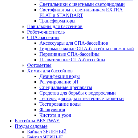
Светильники с цветными светодиодами
Светофильтры к светильникам EXTRA
FLAT и STANDART
Трансформаторы
Павильоны для бассейнов
Робот-очиститель
СПА-бассейны
Аксессуары для СПА-бассейнов
Гидромассажные СПА-бассейны с лежанкой
Переливные СПА-бассейны
Плавательные СПА-басссейны
Фотометры
Химия для бассейнов
Дезинфекция воды
Регулирование pH
Специальные препараты
Средства для борьбы с водорослями
Тестеры для воды и тестерные таблетки
Тестирование воды
Флокуляция
Чистота и уход
Бассейны BESTWAY
Пруды садовые
Байкал ЗЕЛЕНЫЙ
Байкал ЧЕРНЫЕ