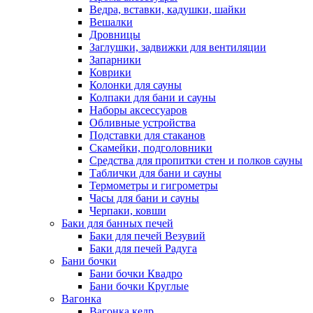
Ведра, вставки, кадушки, шайки
Вешалки
Дровницы
Заглушки, задвижки для вентиляции
Запарники
Коврики
Колонки для сауны
Колпаки для бани и сауны
Наборы аксессуаров
Обливные устройства
Подставки для стаканов
Скамейки, подголовники
Средства для пропитки стен и полков сауны
Таблички для бани и сауны
Термометры и гигрометры
Часы для бани и сауны
Черпаки, ковши
Баки для банных печей
Баки для печей Везувий
Баки для печей Радуга
Бани бочки
Бани бочки Квадро
Бани бочки Круглые
Вагонка
Вагонка кедр