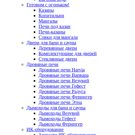
Готовим с огоньком!
Казаны
Копитильни
Мангалы
Печи под казан
Печи-казаны
Совки для мангала
Двери для бани и сауны
Деревянные двери
Комплектующие для дверей
Стеклянные двери
Дровяные печи
Дровяные печи Harvia
Дровяные печи Варвара
Дровяные печи Везувий
Дровяные печи Гефест
Дровяные печи Радуга
Дровяные печи Ферингер
Дровяные печи Этна
Дымоходы для бани и сауны
Дымоходы Везувий
Дымоходы Гефест
Дымоходы Ферингер
ИК-оборудование
Запчасти ИК-оборудования