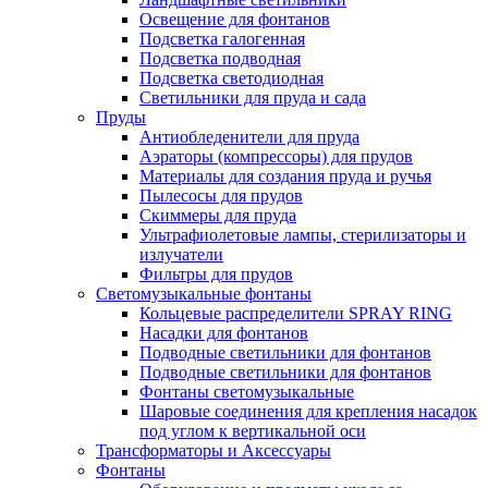
Освещение для фонтанов
Подсветка галогенная
Подсветка подводная
Подсветка светодиодная
Светильники для пруда и сада
Пруды
Антиобледенители для пруда
Аэраторы (компрессоры) для прудов
Материалы для создания пруда и ручья
Пылесосы для прудов
Скиммеры для пруда
Ультрафиолетовые лампы, стерилизаторы и
излучатели
Фильтры для прудов
Светомузыкальные фонтаны
Кольцевые распределители SPRAY RING
Насадки для фонтанов
Подводные светильники для фонтанов
Подводные светильники для фонтанов
Фонтаны светомузыкальные
Шаровые соединения для крепления насадок
под углом к вертикальной оси
Трансформаторы и Аксессуары
Фонтаны