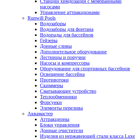
Станции химдозации с мембранными
насосами
Управление аттракционами
Runwill Pools
Водозаборы
Водозаборы для фонтана
Водопады для бассейнов
Гейзеры
Донные сливы
Дополнительное оборудование
Лестницы и поручни
Насосы и компрессоры
Оборудование для спортивных бассейнов
Освещение бассейна
Противотоки
Скиммеры
Сматывающее устройство
Теплообменники
Форсунки
Элементы перелива
Аквамастер
Аттракционы
Блоки управления
Донные очистители
Изделия из нержавеющей стали класса Luxe