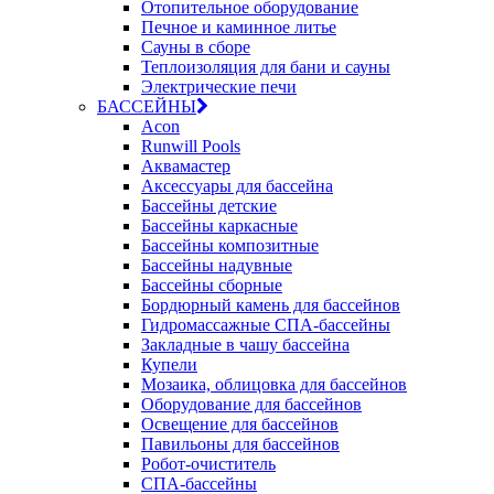
Отопительное оборудование
Печное и каминное литье
Сауны в сборе
Теплоизоляция для бани и сауны
Электрические печи
БАССЕЙНЫ
Acon
Runwill Pools
Аквамастер
Аксессуары для бассейна
Бассейны детские
Бассейны каркасные
Бассейны композитные
Бассейны надувные
Бассейны сборные
Бордюрный камень для бассейнов
Гидромассажные СПА-бассейны
Закладные в чашу бассейна
Купели
Мозаика, облицовка для бассейнов
Оборудование для бассейнов
Освещение для бассейнов
Павильоны для бассейнов
Робот-очиститель
СПА-бассейны