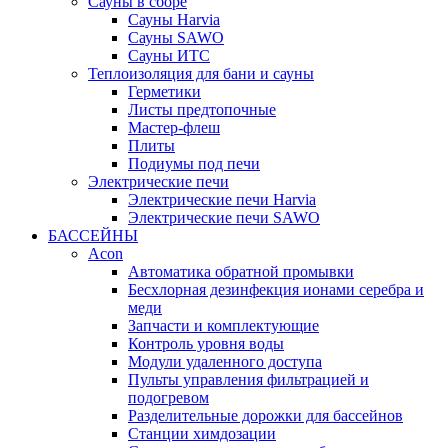
Сауны в сборе
Cауны Harvia
Сауны SAWO
Сауны ИТС
Теплоизоляция для бани и сауны
Герметики
Листы предтопочные
Мастер-флеш
Плиты
Подиумы под печи
Электрические печи
Электрические печи Harvia
Электрические печи SAWO
БАССЕЙНЫ
Acon
Автоматика обратной промывки
Беcхлорная дезинфекция ионами серебра и
меди
Запчасти и комплектующие
Контроль уровня воды
Модули удаленного доступа
Пульты управления фильтрацией и
подогревом
Разделительные дорожки для бассейнов
Станции химдозации