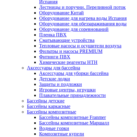
Испания
Лестницы и поручни. Переливной поток
Оборудование Китай
Оборудование для нагрева воды Испания
Оборудование для обеззараживания воды
Оборудование для соревнований
Пленка ПВХ
Сматывающие устройства
Тепловые насосы и осушители воздуха
Фильтры и насосы PREMIUM
Фитинги ПВХ
Химические реагенты HTH
Аксессуары для бассейна
Аксессуары для уборки бассейна
Детские лодки
Защиты и подложки
Игровые центры, игрушки
Плавательные принадлежности
Бассейны детские
Бассейны каркасные
Бассейны композитные
Бассейны композитные Franmer
Бассейны композитные Маршалл
Водные горки
Композитные купели