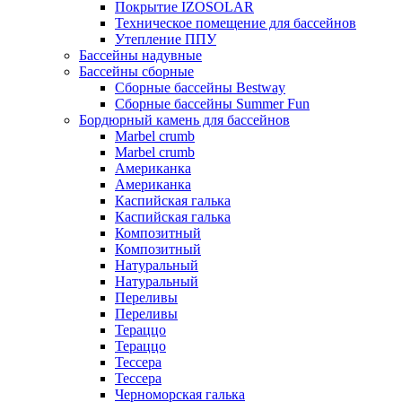
Покрытие IZOSOLAR
Техническое помещение для бассейнов
Утепление ППУ
Бассейны надувные
Бассейны сборные
Сборные бассейны Bestway
Сборные бассейны Summer Fun
Бордюрный камень для бассейнов
Marbel crumb
Marbel crumb
Американка
Американка
Каспийская галька
Каспийская галька
Композитный
Композитный
Натуральный
Натуральный
Переливы
Переливы
Тераццо
Тераццо
Тессера
Тессера
Черноморская галька