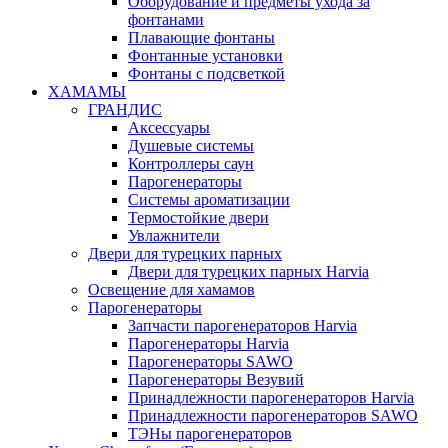
Оборудование и предметы ухода за
фонтанами
Плавающие фонтаны
Фонтанные установки
Фонтаны с подсветкой
ХАМАМЫ
ГРАНДИС
Аксессуары
Душевые системы
Контроллеры саун
Парогенераторы
Системы ароматизации
Термостойкие двери
Увлажнители
Двери для турецких парных
Двери для турецких парных Harvia
Освещение для хамамов
Парогенераторы
Запчасти парогенераторов Harvia
Парогенераторы Harvia
Парогенераторы SAWO
Парогенераторы Везувий
Принадлежности парогенераторов Harvia
Принадлежности парогенераторов SAWO
ТЭНы парогенераторов