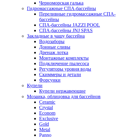
Черноморская галька
Гидромассажные СПА-бассейны
Переливные гидромассажные СПА-
бассейны
СПА-бассейны JAZZI POOL
СПА-бассейны JNJ SPAS
Закладные в чашу бассейна
Водозаборы
Донные сливы
Дренаж лотка
Монтажные комплекты
Подключение пылесоса
Регуляторы уровня воды
Скиммеры и детали
Форсунки
Купели
Купели нержавеющие
Мозаика, облицовка для бассейнов
Ceramic
Crystal
Econom
Exclusive
Gold
Metal
Panno