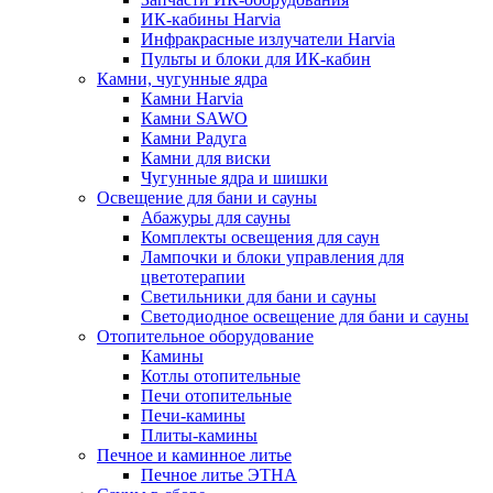
ИК-кабины Harvia
Инфракрасные излучатели Harvia
Пульты и блоки для ИК-кабин
Камни, чугунные ядра
Камни Harvia
Камни SAWO
Камни Радуга
Камни для виски
Чугунные ядра и шишки
Освещение для бани и сауны
Абажуры для сауны
Комплекты освещения для саун
Лампочки и блоки управления для
цветотерапии
Светильники для бани и сауны
Светодиодное освещение для бани и сауны
Отопительное оборудование
Камины
Котлы отопительные
Печи отопительные
Печи-камины
Плиты-камины
Печное и каминное литье
Печное литье ЭТНА