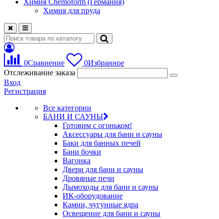
Химия Chemoform (Германия)
Химия для пруда
0
Сравнение
0
Избранное
Отслеживание заказа
Вход
Регистрация
Все категории
БАНИ И САУНЫ
Готовим с огоньком!
Аксессуары для бани и сауны
Баки для банных печей
Бани бочки
Вагонка
Двери для бани и сауны
Дровяные печи
Дымоходы для бани и сауны
ИК-оборудование
Камни, чугунные ядра
Освещение для бани и сауны