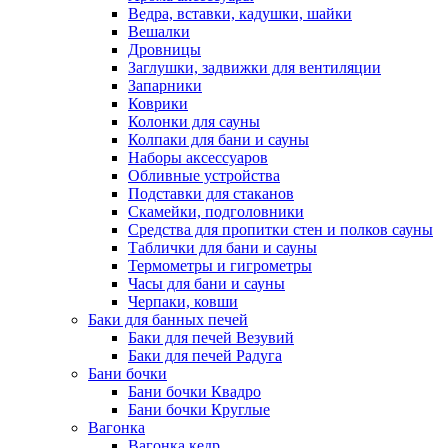
Ведра, вставки, кадушки, шайки
Вешалки
Дровницы
Заглушки, задвижки для вентиляции
Запарники
Коврики
Колонки для сауны
Колпаки для бани и сауны
Наборы аксессуаров
Обливные устройства
Подставки для стаканов
Скамейки, подголовники
Средства для пропитки стен и полков сауны
Таблички для бани и сауны
Термометры и гигрометры
Часы для бани и сауны
Черпаки, ковши
Баки для банных печей
Баки для печей Везувий
Баки для печей Радуга
Бани бочки
Бани бочки Квадро
Бани бочки Круглые
Вагонка
Вагонка кедр