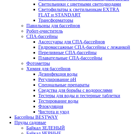
Светильники с цветными светодиодами
Светофильтры к светильникам EXTRA
FLAT и STANDART
Трансформаторы
Павильоны для бассейнов
Робот-очиститель
СПА-бассейны
Аксессуары для СПА-бассейнов
Гидромассажные СПА-бассейны с лежанкой
Переливные СПА-бассейны
Плавательные СПА-басссейны
Фотометры
Химия для бассейнов
Дезинфекция воды
Регулирование pH
Специальные препараты
Средства для борьбы с водорослями
Тестеры для воды и тестерные таблетки
Тестирование воды
Флокуляция
Чистота и уход
Бассейны BESTWAY
Пруды садовые
Байкал ЗЕЛЕНЫЙ
Байкал ЧЕРНЫЕ