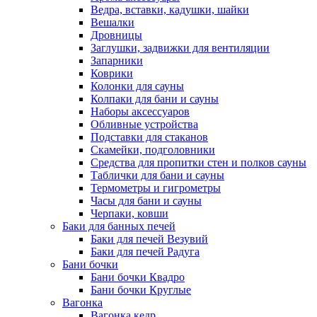
Ведра, вставки, кадушки, шайки
Вешалки
Дровницы
Заглушки, задвижки для вентиляции
Запарники
Коврики
Колонки для сауны
Колпаки для бани и сауны
Наборы аксессуаров
Обливные устройства
Подставки для стаканов
Скамейки, подголовники
Средства для пропитки стен и полков сауны
Таблички для бани и сауны
Термометры и гигрометры
Часы для бани и сауны
Черпаки, ковши
Баки для банных печей
Баки для печей Везувий
Баки для печей Радуга
Бани бочки
Бани бочки Квадро
Бани бочки Круглые
Вагонка
Вагонка кедр