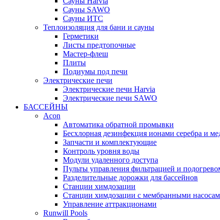
Cауны Harvia
Сауны SAWO
Сауны ИТС
Теплоизоляция для бани и сауны
Герметики
Листы предтопочные
Мастер-флеш
Плиты
Подиумы под печи
Электрические печи
Электрические печи Harvia
Электрические печи SAWO
БАССЕЙНЫ
Acon
Автоматика обратной промывки
Беcхлорная дезинфекция ионами серебра и ме
Запчасти и комплектующие
Контроль уровня воды
Модули удаленного доступа
Пульты управления фильтрацией и подогрево
Разделительные дорожки для бассейнов
Станции химдозации
Станции химдозации с мембранными насоса
Управление аттракционами
Runwill Pools