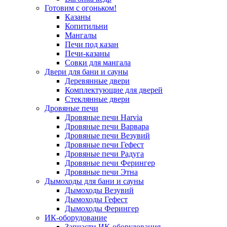
Готовим с огоньком!
Казаны
Копитильни
Мангалы
Печи под казан
Печи-казаны
Совки для мангала
Двери для бани и сауны
Деревянные двери
Комплектующие для дверей
Стеклянные двери
Дровяные печи
Дровяные печи Harvia
Дровяные печи Варвара
Дровяные печи Везувий
Дровяные печи Гефест
Дровяные печи Радуга
Дровяные печи Ферингер
Дровяные печи Этна
Дымоходы для бани и сауны
Дымоходы Везувий
Дымоходы Гефест
Дымоходы Ферингер
ИК-оборудование
Запчасти ИК-оборудования