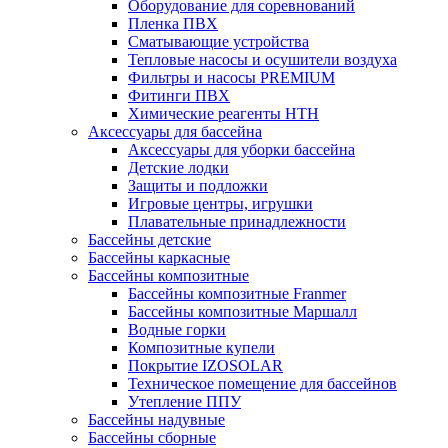
Оборудование для соревнований
Пленка ПВХ
Сматывающие устройства
Тепловые насосы и осушители воздуха
Фильтры и насосы PREMIUM
Фитинги ПВХ
Химические реагенты HTH
Аксессуары для бассейна
Аксессуары для уборки бассейна
Детские лодки
Защиты и подложки
Игровые центры, игрушки
Плавательные принадлежности
Бассейны детские
Бассейны каркасные
Бассейны композитные
Бассейны композитные Franmer
Бассейны композитные Маршалл
Водные горки
Композитные купели
Покрытие IZOSOLAR
Техническое помещение для бассейнов
Утепление ППУ
Бассейны надувные
Бассейны сборные