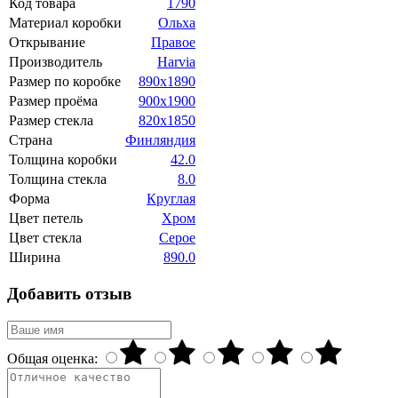
Код товара
1790
Материал коробки
Ольха
Открывание
Правое
Производитель
Harvia
Размер по коробке
890х1890
Размер проёма
900х1900
Размер стекла
820x1850
Страна
Финляндия
Толщина коробки
42.0
Толщина стекла
8.0
Форма
Круглая
Цвет петель
Хром
Цвет стекла
Серое
Ширина
890.0
Добавить отзыв
Общая оценка: