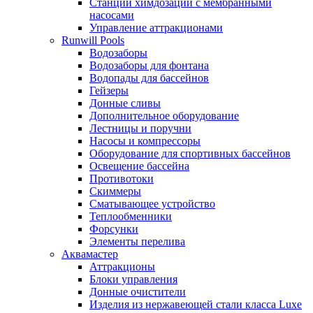
Станции химдозации с мембранными
насосами
Управление аттракционами
Runwill Pools
Водозаборы
Водозаборы для фонтана
Водопады для бассейнов
Гейзеры
Донные сливы
Дополнительное оборудование
Лестницы и поручни
Насосы и компрессоры
Оборудование для спортивных бассейнов
Освещение бассейна
Противотоки
Скиммеры
Сматывающее устройство
Теплообменники
Форсунки
Элементы перелива
Аквамастер
Аттракционы
Блоки управления
Донные очистители
Изделия из нержавеющей стали класса Luxe