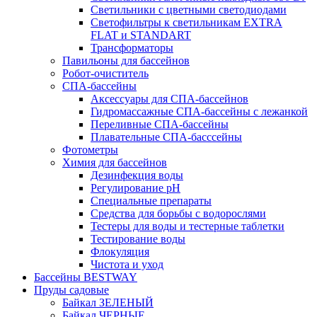
Светильники с цветными светодиодами
Светофильтры к светильникам EXTRA
FLAT и STANDART
Трансформаторы
Павильоны для бассейнов
Робот-очиститель
СПА-бассейны
Аксессуары для СПА-бассейнов
Гидромассажные СПА-бассейны с лежанкой
Переливные СПА-бассейны
Плавательные СПА-басссейны
Фотометры
Химия для бассейнов
Дезинфекция воды
Регулирование pH
Специальные препараты
Средства для борьбы с водорослями
Тестеры для воды и тестерные таблетки
Тестирование воды
Флокуляция
Чистота и уход
Бассейны BESTWAY
Пруды садовые
Байкал ЗЕЛЕНЫЙ
Байкал ЧЕРНЫЕ