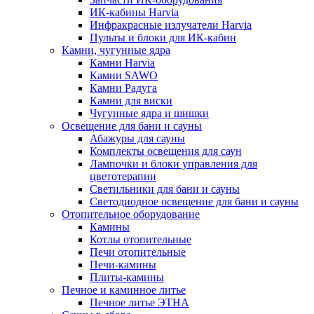
ИК-кабины Harvia
Инфракрасные излучатели Harvia
Пульты и блоки для ИК-кабин
Камни, чугунные ядра
Камни Harvia
Камни SAWO
Камни Радуга
Камни для виски
Чугунные ядра и шишки
Освещение для бани и сауны
Абажуры для сауны
Комплекты освещения для саун
Лампочки и блоки управления для
цветотерапии
Светильники для бани и сауны
Светодиодное освещение для бани и сауны
Отопительное оборудование
Камины
Котлы отопительные
Печи отопительные
Печи-камины
Плиты-камины
Печное и каминное литье
Печное литье ЭТНА