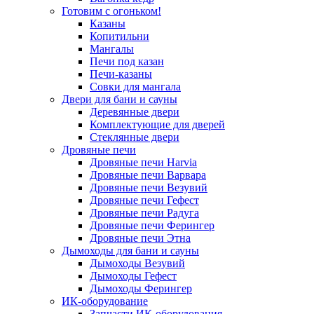
Готовим с огоньком!
Казаны
Копитильни
Мангалы
Печи под казан
Печи-казаны
Совки для мангала
Двери для бани и сауны
Деревянные двери
Комплектующие для дверей
Стеклянные двери
Дровяные печи
Дровяные печи Harvia
Дровяные печи Варвара
Дровяные печи Везувий
Дровяные печи Гефест
Дровяные печи Радуга
Дровяные печи Ферингер
Дровяные печи Этна
Дымоходы для бани и сауны
Дымоходы Везувий
Дымоходы Гефест
Дымоходы Ферингер
ИК-оборудование
Запчасти ИК-оборудования