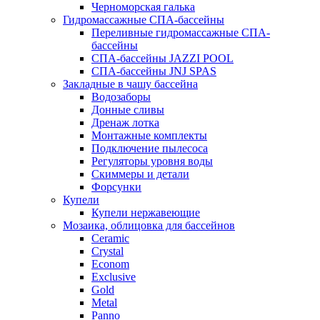
Черноморская галька
Гидромассажные СПА-бассейны
Переливные гидромассажные СПА-
бассейны
СПА-бассейны JAZZI POOL
СПА-бассейны JNJ SPAS
Закладные в чашу бассейна
Водозаборы
Донные сливы
Дренаж лотка
Монтажные комплекты
Подключение пылесоса
Регуляторы уровня воды
Скиммеры и детали
Форсунки
Купели
Купели нержавеющие
Мозаика, облицовка для бассейнов
Ceramic
Crystal
Econom
Exclusive
Gold
Metal
Panno