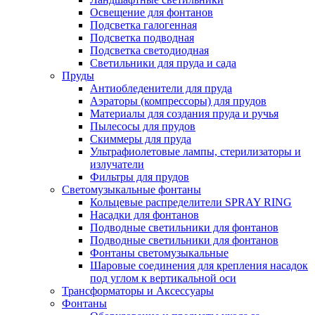
Освещение для фонтанов
Подсветка галогенная
Подсветка подводная
Подсветка светодиодная
Светильники для пруда и сада
Пруды
Антиобледенители для пруда
Аэраторы (компрессоры) для прудов
Материалы для создания пруда и ручья
Пылесосы для прудов
Скиммеры для пруда
Ультрафиолетовые лампы, стерилизаторы и
излучатели
Фильтры для прудов
Светомузыкальные фонтаны
Кольцевые распределители SPRAY RING
Насадки для фонтанов
Подводные светильники для фонтанов
Подводные светильники для фонтанов
Фонтаны светомузыкальные
Шаровые соединения для крепления насадок
под углом к вертикальной оси
Трансформаторы и Аксессуары
Фонтаны