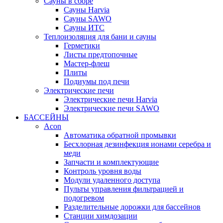
Сауны в сборе
Cауны Harvia
Сауны SAWO
Сауны ИТС
Теплоизоляция для бани и сауны
Герметики
Листы предтопочные
Мастер-флеш
Плиты
Подиумы под печи
Электрические печи
Электрические печи Harvia
Электрические печи SAWO
БАССЕЙНЫ
Acon
Автоматика обратной промывки
Беcхлорная дезинфекция ионами серебра и
меди
Запчасти и комплектующие
Контроль уровня воды
Модули удаленного доступа
Пульты управления фильтрацией и
подогревом
Разделительные дорожки для бассейнов
Станции химдозации