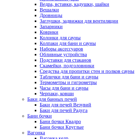
Ведра, вставки, кадушки, шайки
Вешалки
Дровницы
Заглушки, задвижки для вентиляции
Запарники
Коврики
Колонки для сауны
Колпаки для бани и сауны
Наборы аксессуаров
Обливные устройства
Подставки для стаканов
Скамейки, подголовники
Средства для пропитки стен и полков сауны
Таблички для бани и сауны
Термометры и гигрометры
Часы для бани и сауны
Черпаки, ковши
Баки для банных печей
Баки для печей Везувий
Баки для печей Радуга
Бани бочки
Бани бочки Квадро
Бани бочки Круглые
Вагонка
Вагонка кедр