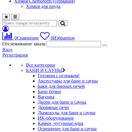
Химия Chemoform (Германия)
Химия для пруда
0
Сравнение
0
Избранное
Отслеживание заказа
Вход
Регистрация
Все категории
БАНИ И САУНЫ
Готовим с огоньком!
Аксессуары для бани и сауны
Баки для банных печей
Бани бочки
Вагонка
Двери для бани и сауны
Дровяные печи
Дымоходы для бани и сауны
ИК-оборудование
Камни, чугунные ядра
Освещение для бани и сауны