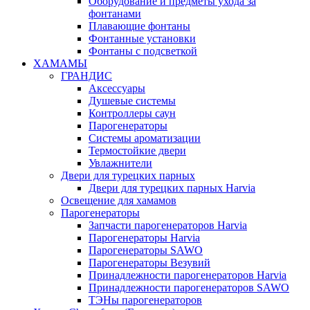
Оборудование и предметы ухода за
фонтанами
Плавающие фонтаны
Фонтанные установки
Фонтаны с подсветкой
ХАМАМЫ
ГРАНДИС
Аксессуары
Душевые системы
Контроллеры саун
Парогенераторы
Системы ароматизации
Термостойкие двери
Увлажнители
Двери для турецких парных
Двери для турецких парных Harvia
Освещение для хамамов
Парогенераторы
Запчасти парогенераторов Harvia
Парогенераторы Harvia
Парогенераторы SAWO
Парогенераторы Везувий
Принадлежности парогенераторов Harvia
Принадлежности парогенераторов SAWO
ТЭНы парогенераторов