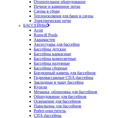
Отопительное оборудование
Печное и каминное литье
Сауны в сборе
Теплоизоляция для бани и сауны
Электрические печи
БАССЕЙНЫ
Acon
Runwill Pools
Аквамастер
Аксессуары для бассейна
Бассейны детские
Бассейны каркасные
Бассейны композитные
Бассейны надувные
Бассейны сборные
Бордюрный камень для бассейнов
Гидромассажные СПА-бассейны
Закладные в чашу бассейна
Купели
Мозаика, облицовка для бассейнов
Оборудование для бассейнов
Освещение для бассейнов
Павильоны для бассейнов
Робот-очиститель
СПА-бассейны