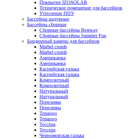
Покрытие IZOSOLAR
Техническое помещение для бассейнов
Утепление ППУ
Бассейны надувные
Бассейны сборные
Сборные бассейны Bestway
Сборные бассейны Summer Fun
Бордюрный камень для бассейнов
Marbel crumb
Marbel crumb
Американка
Американка
Каспийская галька
Каспийская галька
Композитный
Композитный
Натуральный
Натуральный
Переливы
Переливы
Тераццо
Тераццо
Тессера
Тессера
Черноморская галька