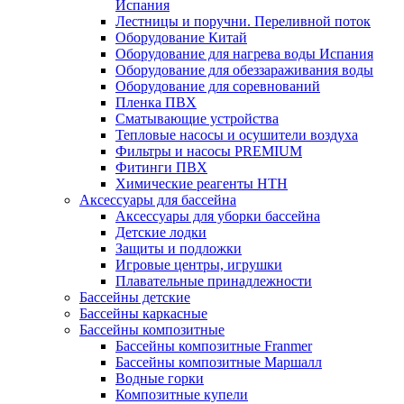
Испания
Лестницы и поручни. Переливной поток
Оборудование Китай
Оборудование для нагрева воды Испания
Оборудование для обеззараживания воды
Оборудование для соревнований
Пленка ПВХ
Сматывающие устройства
Тепловые насосы и осушители воздуха
Фильтры и насосы PREMIUM
Фитинги ПВХ
Химические реагенты HTH
Аксессуары для бассейна
Аксессуары для уборки бассейна
Детские лодки
Защиты и подложки
Игровые центры, игрушки
Плавательные принадлежности
Бассейны детские
Бассейны каркасные
Бассейны композитные
Бассейны композитные Franmer
Бассейны композитные Маршалл
Водные горки
Композитные купели