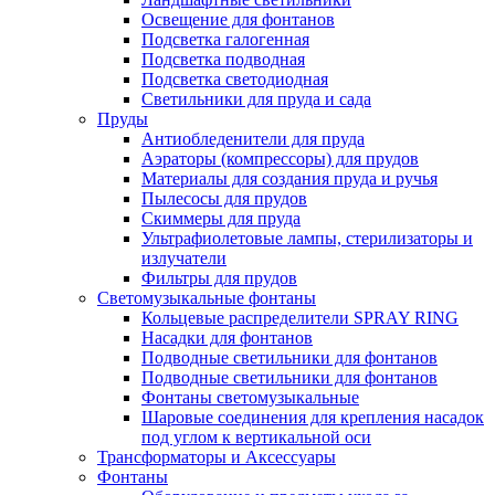
Освещение для фонтанов
Подсветка галогенная
Подсветка подводная
Подсветка светодиодная
Светильники для пруда и сада
Пруды
Антиобледенители для пруда
Аэраторы (компрессоры) для прудов
Материалы для создания пруда и ручья
Пылесосы для прудов
Скиммеры для пруда
Ультрафиолетовые лампы, стерилизаторы и
излучатели
Фильтры для прудов
Светомузыкальные фонтаны
Кольцевые распределители SPRAY RING
Насадки для фонтанов
Подводные светильники для фонтанов
Подводные светильники для фонтанов
Фонтаны светомузыкальные
Шаровые соединения для крепления насадок
под углом к вертикальной оси
Трансформаторы и Аксессуары
Фонтаны