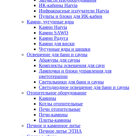
ИК-кабины Harvia
Инфракрасные излучатели Harvia
Пульты и блоки для ИК-кабин
Камни, чугунные ядра
Камни Harvia
Камни SAWO
Камни Радуга
Камни для виски
Чугунные ядра и шишки
Освещение для бани и сауны
Абажуры для сауны
Комплекты освещения для саун
Лампочки и блоки управления для
цветотерапии
Светильники для бани и сауны
Светодиодное освещение для бани и сауны
Отопительное оборудование
Камины
Котлы отопительные
Печи отопительные
Печи-камины
Плиты-камины
Печное и каминное литье
Печное литье ЭТНА