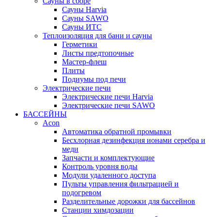
Сауны в сборе
Cауны Harvia
Сауны SAWO
Сауны ИТС
Теплоизоляция для бани и сауны
Герметики
Листы предтопочные
Мастер-флеш
Плиты
Подиумы под печи
Электрические печи
Электрические печи Harvia
Электрические печи SAWO
БАССЕЙНЫ
Acon
Автоматика обратной промывки
Беcхлорная дезинфекция ионами серебра и
меди
Запчасти и комплектующие
Контроль уровня воды
Модули удаленного доступа
Пульты управления фильтрацией и
подогревом
Разделительные дорожки для бассейнов
Станции химдозации