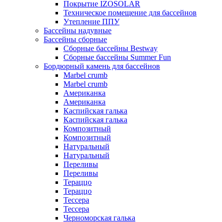
Покрытие IZOSOLAR
Техническое помещение для бассейнов
Утепление ППУ
Бассейны надувные
Бассейны сборные
Сборные бассейны Bestway
Сборные бассейны Summer Fun
Бордюрный камень для бассейнов
Marbel crumb
Marbel crumb
Американка
Американка
Каспийская галька
Каспийская галька
Композитный
Композитный
Натуральный
Натуральный
Переливы
Переливы
Тераццо
Тераццо
Тессера
Тессера
Черноморская галька