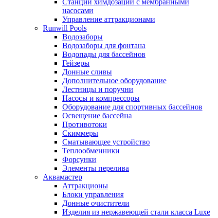
Станции химдозации с мембранными
насосами
Управление аттракционами
Runwill Pools
Водозаборы
Водозаборы для фонтана
Водопады для бассейнов
Гейзеры
Донные сливы
Дополнительное оборудование
Лестницы и поручни
Насосы и компрессоры
Оборудование для спортивных бассейнов
Освещение бассейна
Противотоки
Скиммеры
Сматывающее устройство
Теплообменники
Форсунки
Элементы перелива
Аквамастер
Аттракционы
Блоки управления
Донные очистители
Изделия из нержавеющей стали класса Luxe