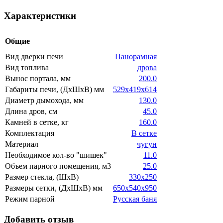
Характеристики
Общие
Вид дверки печи
Панорамная
Вид топлива
дрова
Вынос портала, мм
200.0
Габариты печи, (ДхШхВ) мм
529х419х614
Диаметр дымохода, мм
130.0
Длина дров, см
45.0
Камней в сетке, кг
160.0
Комплектация
В сетке
Материал
чугун
Необходимое кол-во "шишек"
11.0
Объем парного помещения, м3
25.0
Размер стекла, (ШхВ)
330х250
Размеры сетки, (ДхШхВ) мм
650х540х950
Режим парной
Русская баня
Добавить отзыв