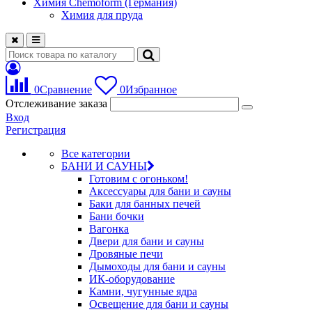
Химия Chemoform (Германия)
Химия для пруда
0
Сравнение
0
Избранное
Отслеживание заказа
Вход
Регистрация
Все категории
БАНИ И САУНЫ
Готовим с огоньком!
Аксессуары для бани и сауны
Баки для банных печей
Бани бочки
Вагонка
Двери для бани и сауны
Дровяные печи
Дымоходы для бани и сауны
ИК-оборудование
Камни, чугунные ядра
Освещение для бани и сауны