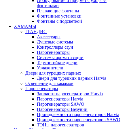
Оборудование и предметы ухода за
фонтанами
Плавающие фонтаны
Фонтанные установки
Фонтаны с подсветкой
ХАМАМЫ
ГРАНДИС
Аксессуары
Душевые системы
Контроллеры саун
Парогенераторы
Системы ароматизации
Термостойкие двери
Увлажнители
Двери для турецких парных
Двери для турецких парных Harvia
Освещение для хамамов
Парогенераторы
Запчасти парогенераторов Harvia
Парогенераторы Harvia
Парогенераторы SAWO
Парогенераторы Везувий
Принадлежности парогенераторов Harvia
Принадлежности парогенераторов SAWO
ТЭНы парогенераторов