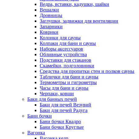
Ведра, вставки, кадушки, шайки
Вешалки
Дровницы
Заглушки, задвижки для вентиляции
Запарники
Коврики
Колонки для сауны
Колпаки для бани и сауны
Наборы аксессуаров
Обливные устройства
Подставки для стаканов
Скамейки, подголовники
Средства для пропитки стен и полков сауны
Таблички для бани и сауны
Термометры и гигрометры
Часы для бани и сауны
Черпаки, ковши
Баки для банных печей
Баки для печей Везувий
Баки для печей Радуга
Бани бочки
Бани бочки Квадро
Бани бочки Круглые
Вагонка
Вагонка кедр