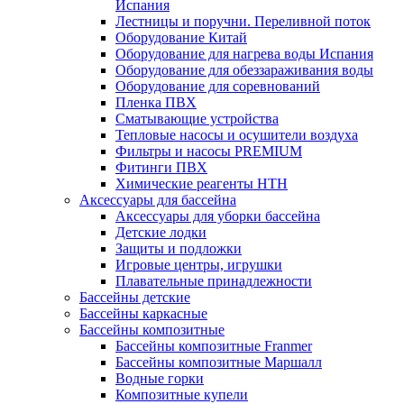
Испания
Лестницы и поручни. Переливной поток
Оборудование Китай
Оборудование для нагрева воды Испания
Оборудование для обеззараживания воды
Оборудование для соревнований
Пленка ПВХ
Сматывающие устройства
Тепловые насосы и осушители воздуха
Фильтры и насосы PREMIUM
Фитинги ПВХ
Химические реагенты HTH
Аксессуары для бассейна
Аксессуары для уборки бассейна
Детские лодки
Защиты и подложки
Игровые центры, игрушки
Плавательные принадлежности
Бассейны детские
Бассейны каркасные
Бассейны композитные
Бассейны композитные Franmer
Бассейны композитные Маршалл
Водные горки
Композитные купели