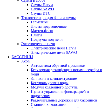
Сауны в сборе
Cауны Harvia
Сауны SAWO
Сауны ИТС
Теплоизоляция для бани и сауны
Герметики
Листы предтопочные
Мастер-флеш
Плиты
Подиумы под печи
Электрические печи
Электрические печи Harvia
Электрические печи SAWO
БАССЕЙНЫ
Acon
Автоматика обратной промывки
Беcхлорная дезинфекция ионами серебра и
меди
Запчасти и комплектующие
Контроль уровня воды
Модули удаленного доступа
Пульты управления фильтрацией и
подогревом
Разделительные дорожки для бассейнов
Станции химдозации