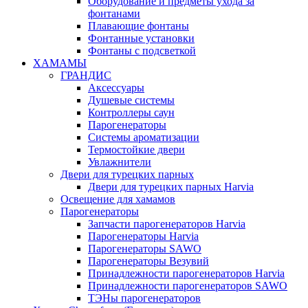
Оборудование и предметы ухода за
фонтанами
Плавающие фонтаны
Фонтанные установки
Фонтаны с подсветкой
ХАМАМЫ
ГРАНДИС
Аксессуары
Душевые системы
Контроллеры саун
Парогенераторы
Системы ароматизации
Термостойкие двери
Увлажнители
Двери для турецких парных
Двери для турецких парных Harvia
Освещение для хамамов
Парогенераторы
Запчасти парогенераторов Harvia
Парогенераторы Harvia
Парогенераторы SAWO
Парогенераторы Везувий
Принадлежности парогенераторов Harvia
Принадлежности парогенераторов SAWO
ТЭНы парогенераторов