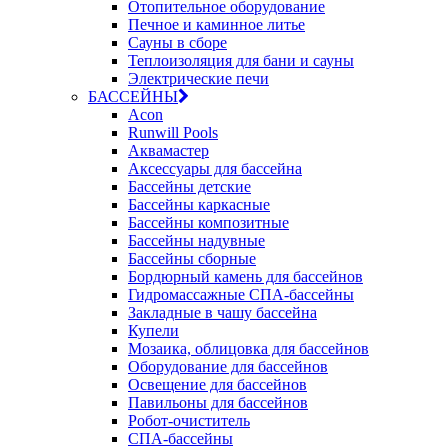
Отопительное оборудование
Печное и каминное литье
Сауны в сборе
Теплоизоляция для бани и сауны
Электрические печи
БАССЕЙНЫ
Acon
Runwill Pools
Аквамастер
Аксессуары для бассейна
Бассейны детские
Бассейны каркасные
Бассейны композитные
Бассейны надувные
Бассейны сборные
Бордюрный камень для бассейнов
Гидромассажные СПА-бассейны
Закладные в чашу бассейна
Купели
Мозаика, облицовка для бассейнов
Оборудование для бассейнов
Освещение для бассейнов
Павильоны для бассейнов
Робот-очиститель
СПА-бассейны