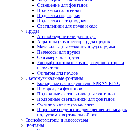
Освещение для фонтанов
Подсветка галогенная
Подсветка подводная
Подсветка светодиодная
Светильники для пруда и сада
Пруды
Антиобледенители для пруда
Аэраторы (компрессоры) для прудов
Материалы для создания пруда и ручья
Пылесосы для прудов
Скиммеры для пруда
Ультрафиолетовые лампы, стерилизаторы и
излучатели
Фильтры для прудов
Светомузыкальные фонтаны
Кольцевые распределители SPRAY RING
Насадки для фонтанов
Подводные светильники для фонтанов
Подводные светильники для фонтанов
Фонтаны светомузыкальные
Шаровые соединения для крепления насадок
под углом к вертикальной оси
Трансформаторы и Аксессуары
Фонтаны