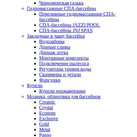
Черноморская галька
Гидромассажные СПА-бассейны
Переливные гидромассажные СПА-
бассейны
СПА-бассейны JAZZI POOL
СПА-бассейны JNJ SPAS
Закладные в чашу бассейна
Водозаборы
Донные сливы
Дренаж лотка
Монтажные комплекты
Подключение пылесоса
Регуляторы уровня воды
Скиммеры и детали
Форсунки
Купели
Купели нержавеющие
Мозаика, облицовка для бассейнов
Ceramic
Crystal
Econom
Exclusive
Gold
Metal
Panno