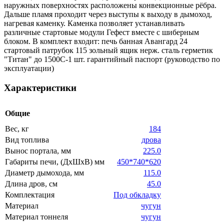
наружных поверхностях расположены конвекционные рёбра.
Дальше пламя проходит через выступы к выходу в дымоход,
нагревая каменку. Каменка позволяет устанавливать
различные стартовые модули Гефест вместе с шиберным
блоком. В комплект входит: печь банная Авангард 24
стартовый патрубок 115 зольный ящик нерж. сталь герметик
"Титан" до 1500С-1 шт. гарантийный паспорт (руководство по
эксплуатации)
Характеристики
Общие
Вес, кг
184
Вид топлива
дрова
Вынос портала, мм
225.0
Габариты печи, (ДхШхВ) мм
450*740*620
Диаметр дымохода, мм
115.0
Длина дров, см
45.0
Комплектация
Под обкладку
Материал
чугун
Материал тоннеля
чугун