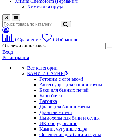
Химия Chemoform (Германия)
Химия для пруда
0
Сравнение
0
Избранное
Отслеживание заказа
Вход
Регистрация
Все категории
БАНИ И САУНЫ
Готовим с огоньком!
Аксессуары для бани и сауны
Баки для банных печей
Бани бочки
Вагонка
Двери для бани и сауны
Дровяные печи
Дымоходы для бани и сауны
ИК-оборудование
Камни, чугунные ядра
Освещение для бани и сауны