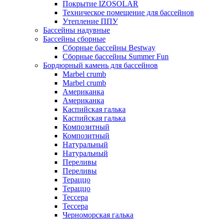
Покрытие IZOSOLAR
Техническое помещение для бассейнов
Утепление ППУ
Бассейны надувные
Бассейны сборные
Сборные бассейны Bestway
Сборные бассейны Summer Fun
Бордюрный камень для бассейнов
Marbel crumb
Marbel crumb
Американка
Американка
Каспийская галька
Каспийская галька
Композитный
Композитный
Натуральный
Натуральный
Переливы
Переливы
Тераццо
Тераццо
Тессера
Тессера
Черноморская галька