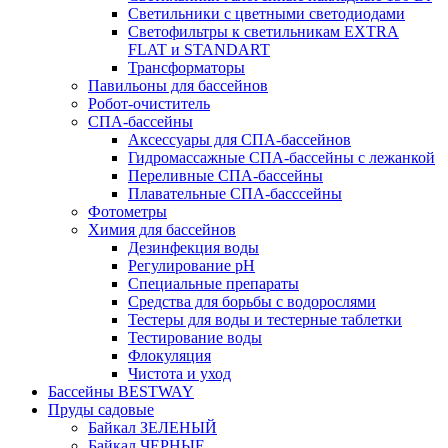
Светильники с цветными светодиодами
Светофильтры к светильникам EXTRA
FLAT и STANDART
Трансформаторы
Павильоны для бассейнов
Робот-очиститель
СПА-бассейны
Аксессуары для СПА-бассейнов
Гидромассажные СПА-бассейны с лежанкой
Переливные СПА-бассейны
Плавательные СПА-басссейны
Фотометры
Химия для бассейнов
Дезинфекция воды
Регулирование pH
Специальные препараты
Средства для борьбы с водорослями
Тестеры для воды и тестерные таблетки
Тестирование воды
Флокуляция
Чистота и уход
Бассейны BESTWAY
Пруды садовые
Байкал ЗЕЛЕНЫЙ
Байкал ЧЕРНЫЕ