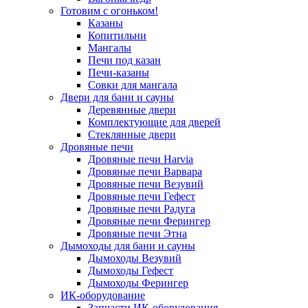
Готовим с огоньком!
Казаны
Копитильни
Мангалы
Печи под казан
Печи-казаны
Совки для мангала
Двери для бани и сауны
Деревянные двери
Комплектующие для дверей
Стеклянные двери
Дровяные печи
Дровяные печи Harvia
Дровяные печи Варвара
Дровяные печи Везувий
Дровяные печи Гефест
Дровяные печи Радуга
Дровяные печи Ферингер
Дровяные печи Этна
Дымоходы для бани и сауны
Дымоходы Везувий
Дымоходы Гефест
Дымоходы Ферингер
ИК-оборудование
Запчасти ИК-оборудования