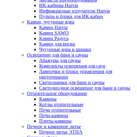
ИК-кабины Harvia
Инфракрасные излучатели Harvia
Пульты и блоки для ИК-кабин
Камни, чугунные ядра
Камни Harvia
Камни SAWO
Камни Радуга
Камни для виски
Чугунные ядра и шишки
Освещение для бани и сауны
Абажуры для сауны
Комплекты освещения для саун
Лампочки и блоки управления для
цветотерапии
Светильники для бани и сауны
Светодиодное освещение для бани и сауны
Отопительное оборудование
Камины
Котлы отопительные
Печи отопительные
Печи-камины
Плиты-камины
Печное и каминное литье
Печное литье ЭТНА