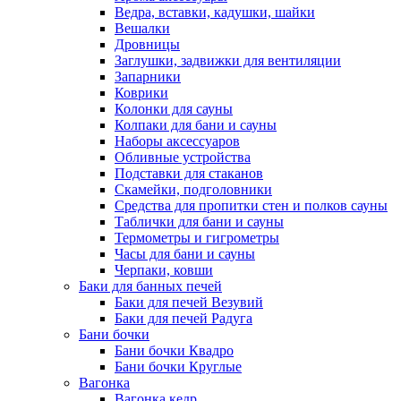
Ведра, вставки, кадушки, шайки
Вешалки
Дровницы
Заглушки, задвижки для вентиляции
Запарники
Коврики
Колонки для сауны
Колпаки для бани и сауны
Наборы аксессуаров
Обливные устройства
Подставки для стаканов
Скамейки, подголовники
Средства для пропитки стен и полков сауны
Таблички для бани и сауны
Термометры и гигрометры
Часы для бани и сауны
Черпаки, ковши
Баки для банных печей
Баки для печей Везувий
Баки для печей Радуга
Бани бочки
Бани бочки Квадро
Бани бочки Круглые
Вагонка
Вагонка кедр