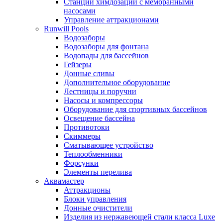
Станции химдозации с мембранными
насосами
Управление аттракционами
Runwill Pools
Водозаборы
Водозаборы для фонтана
Водопады для бассейнов
Гейзеры
Донные сливы
Дополнительное оборудование
Лестницы и поручни
Насосы и компрессоры
Оборудование для спортивных бассейнов
Освещение бассейна
Противотоки
Скиммеры
Сматывающее устройство
Теплообменники
Форсунки
Элементы перелива
Аквамастер
Аттракционы
Блоки управления
Донные очистители
Изделия из нержавеющей стали класса Luxe