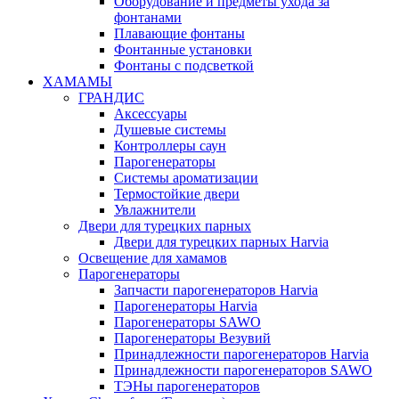
Оборудование и предметы ухода за
фонтанами
Плавающие фонтаны
Фонтанные установки
Фонтаны с подсветкой
ХАМАМЫ
ГРАНДИС
Аксессуары
Душевые системы
Контроллеры саун
Парогенераторы
Системы ароматизации
Термостойкие двери
Увлажнители
Двери для турецких парных
Двери для турецких парных Harvia
Освещение для хамамов
Парогенераторы
Запчасти парогенераторов Harvia
Парогенераторы Harvia
Парогенераторы SAWO
Парогенераторы Везувий
Принадлежности парогенераторов Harvia
Принадлежности парогенераторов SAWO
ТЭНы парогенераторов