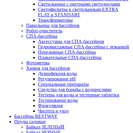
Светильники с цветными светодиодами
Светофильтры к светильникам EXTRA
FLAT и STANDART
Трансформаторы
Павильоны для бассейнов
Робот-очиститель
СПА-бассейны
Аксессуары для СПА-бассейнов
Гидромассажные СПА-бассейны с лежанкой
Переливные СПА-бассейны
Плавательные СПА-басссейны
Фотометры
Химия для бассейнов
Дезинфекция воды
Регулирование pH
Специальные препараты
Средства для борьбы с водорослями
Тестеры для воды и тестерные таблетки
Тестирование воды
Флокуляция
Чистота и уход
Бассейны BESTWAY
Пруды садовые
Байкал ЗЕЛЕНЫЙ
Байкал ЧЕРНЫЕ