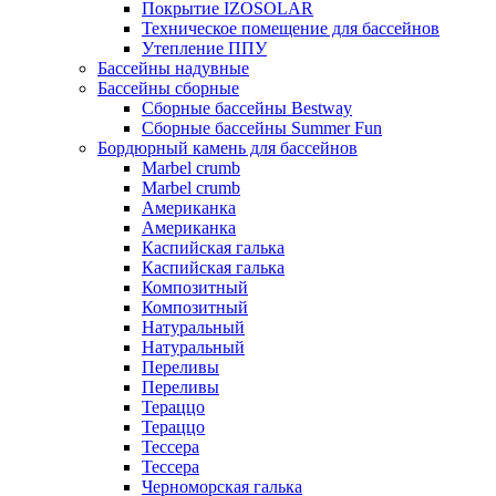
Покрытие IZOSOLAR
Техническое помещение для бассейнов
Утепление ППУ
Бассейны надувные
Бассейны сборные
Сборные бассейны Bestway
Сборные бассейны Summer Fun
Бордюрный камень для бассейнов
Marbel crumb
Marbel crumb
Американка
Американка
Каспийская галька
Каспийская галька
Композитный
Композитный
Натуральный
Натуральный
Переливы
Переливы
Тераццо
Тераццо
Тессера
Тессера
Черноморская галька