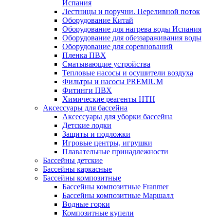
Испания
Лестницы и поручни. Переливной поток
Оборудование Китай
Оборудование для нагрева воды Испания
Оборудование для обеззараживания воды
Оборудование для соревнований
Пленка ПВХ
Сматывающие устройства
Тепловые насосы и осушители воздуха
Фильтры и насосы PREMIUM
Фитинги ПВХ
Химические реагенты HTH
Аксессуары для бассейна
Аксессуары для уборки бассейна
Детские лодки
Защиты и подложки
Игровые центры, игрушки
Плавательные принадлежности
Бассейны детские
Бассейны каркасные
Бассейны композитные
Бассейны композитные Franmer
Бассейны композитные Маршалл
Водные горки
Композитные купели