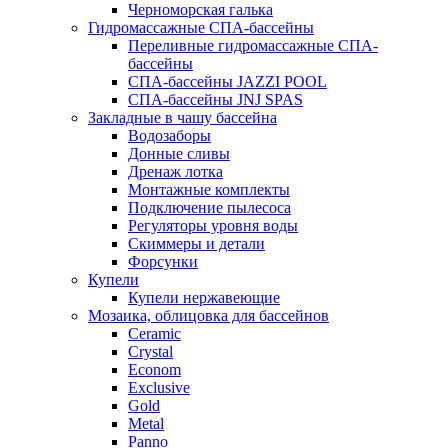
Черноморская галька
Гидромассажные СПА-бассейны
Переливные гидромассажные СПА-
бассейны
СПА-бассейны JAZZI POOL
СПА-бассейны JNJ SPAS
Закладные в чашу бассейна
Водозаборы
Донные сливы
Дренаж лотка
Монтажные комплекты
Подключение пылесоса
Регуляторы уровня воды
Скиммеры и детали
Форсунки
Купели
Купели нержавеющие
Мозаика, облицовка для бассейнов
Ceramic
Crystal
Econom
Exclusive
Gold
Metal
Panno