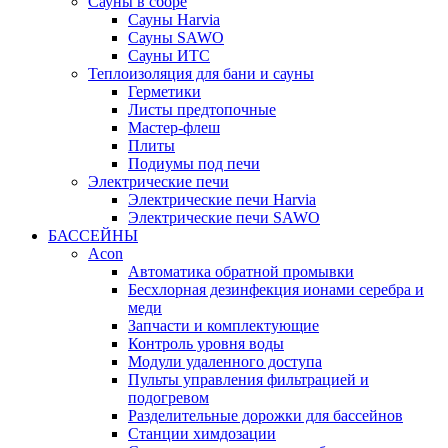
Сауны в сборе
Cауны Harvia
Сауны SAWO
Сауны ИТС
Теплоизоляция для бани и сауны
Герметики
Листы предтопочные
Мастер-флеш
Плиты
Подиумы под печи
Электрические печи
Электрические печи Harvia
Электрические печи SAWO
БАССЕЙНЫ
Acon
Автоматика обратной промывки
Беcхлорная дезинфекция ионами серебра и
меди
Запчасти и комплектующие
Контроль уровня воды
Модули удаленного доступа
Пульты управления фильтрацией и
подогревом
Разделительные дорожки для бассейнов
Станции химдозации