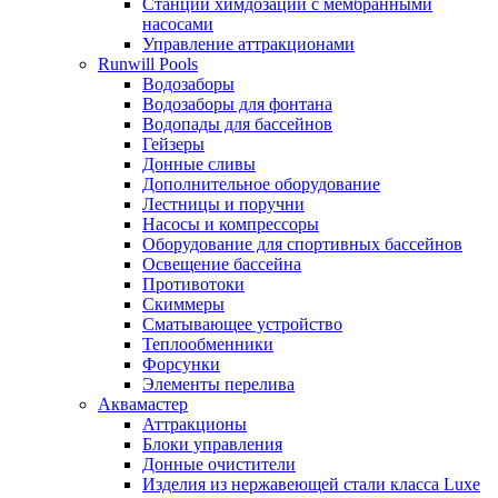
Станции химдозации с мембранными
насосами
Управление аттракционами
Runwill Pools
Водозаборы
Водозаборы для фонтана
Водопады для бассейнов
Гейзеры
Донные сливы
Дополнительное оборудование
Лестницы и поручни
Насосы и компрессоры
Оборудование для спортивных бассейнов
Освещение бассейна
Противотоки
Скиммеры
Сматывающее устройство
Теплообменники
Форсунки
Элементы перелива
Аквамастер
Аттракционы
Блоки управления
Донные очистители
Изделия из нержавеющей стали класса Luxe