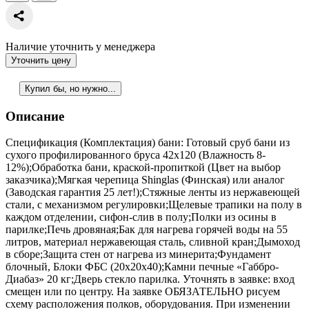
Наличие уточнить у менеджера
Уточнить цену
Купил бы, но нужно...
Описание
Спецификация (Комплектация) бани: Готовый сруб бани из
сухого профилированного бруса 42х120 (Влажность 8-
12%);Обработка бани, краской-пропиткой (Цвет на выбор
заказчика);Мягкая черепица Shinglas (Финская) или аналог
(Заводская гарантия 25 лет!);Стяжные ленты из нержавеющей
стали, с механизмом регулировки;Щелевые трапики на полу в
каждом отделении, сифон-слив в полу;Полки из осины в
парилке;Печь дровяная;Бак для нагрева горячей воды на 55
литров, материал нержавеющая сталь, сливной кран;Дымоход
в сборе;Защита стен от нагрева из минерита;Фундамент
блочный, Блоки ФБС (20х20х40);Камни печные «Габбро-
Диабаз» 20 кг;Дверь стекло парилка. Уточнять в заявке: вход
смещен или по центру. На заявке ОБЯЗАТЕЛЬНО рисуем
схему расположения полков, оборудования. При изменении