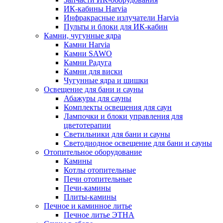
ИК-кабины Harvia
Инфракрасные излучатели Harvia
Пульты и блоки для ИК-кабин
Камни, чугунные ядра
Камни Harvia
Камни SAWO
Камни Радуга
Камни для виски
Чугунные ядра и шишки
Освещение для бани и сауны
Абажуры для сауны
Комплекты освещения для саун
Лампочки и блоки управления для
цветотерапии
Светильники для бани и сауны
Светодиодное освещение для бани и сауны
Отопительное оборудование
Камины
Котлы отопительные
Печи отопительные
Печи-камины
Плиты-камины
Печное и каминное литье
Печное литье ЭТНА