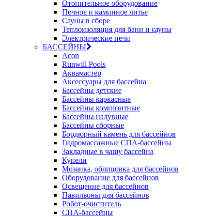
Отопительное оборудование
Печное и каминное литье
Сауны в сборе
Теплоизоляция для бани и сауны
Электрические печи
БАССЕЙНЫ
Acon
Runwill Pools
Аквамастер
Аксессуары для бассейна
Бассейны детские
Бассейны каркасные
Бассейны композитные
Бассейны надувные
Бассейны сборные
Бордюрный камень для бассейнов
Гидромассажные СПА-бассейны
Закладные в чашу бассейна
Купели
Мозаика, облицовка для бассейнов
Оборудование для бассейнов
Освещение для бассейнов
Павильоны для бассейнов
Робот-очиститель
СПА-бассейны