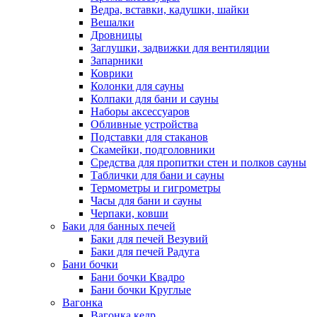
Ведра, вставки, кадушки, шайки
Вешалки
Дровницы
Заглушки, задвижки для вентиляции
Запарники
Коврики
Колонки для сауны
Колпаки для бани и сауны
Наборы аксессуаров
Обливные устройства
Подставки для стаканов
Скамейки, подголовники
Средства для пропитки стен и полков сауны
Таблички для бани и сауны
Термометры и гигрометры
Часы для бани и сауны
Черпаки, ковши
Баки для банных печей
Баки для печей Везувий
Баки для печей Радуга
Бани бочки
Бани бочки Квадро
Бани бочки Круглые
Вагонка
Вагонка кедр