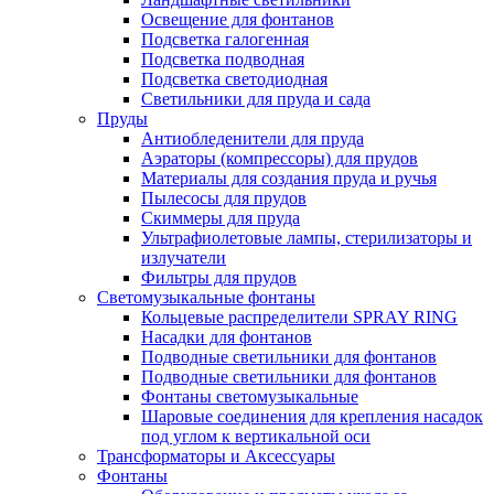
Освещение для фонтанов
Подсветка галогенная
Подсветка подводная
Подсветка светодиодная
Светильники для пруда и сада
Пруды
Антиобледенители для пруда
Аэраторы (компрессоры) для прудов
Материалы для создания пруда и ручья
Пылесосы для прудов
Скиммеры для пруда
Ультрафиолетовые лампы, стерилизаторы и
излучатели
Фильтры для прудов
Светомузыкальные фонтаны
Кольцевые распределители SPRAY RING
Насадки для фонтанов
Подводные светильники для фонтанов
Подводные светильники для фонтанов
Фонтаны светомузыкальные
Шаровые соединения для крепления насадок
под углом к вертикальной оси
Трансформаторы и Аксессуары
Фонтаны