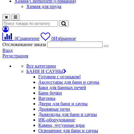
Химия Chemoform (Германия)
Химия для пруда
0
Сравнение
0
Избранное
Отслеживание заказа
Вход
Регистрация
Все категории
БАНИ И САУНЫ
Готовим с огоньком!
Аксессуары для бани и сауны
Баки для банных печей
Бани бочки
Вагонка
Двери для бани и сауны
Дровяные печи
Дымоходы для бани и сауны
ИК-оборудование
Камни, чугунные ядра
Освещение для бани и сауны