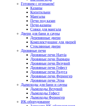
Готовим с огоньком!
Казаны
Копитильни
Мангалы
Печи под казан
Печи-казаны
Совки для мангала
Двери для бани и сауны
Деревянные двери
Комплектующие для дверей
Стеклянные двери
Дровяные печи
Дровяные печи Harvia
Дровяные печи Варвара
Дровяные печи Везувий
Дровяные печи Гефест
Дровяные печи Радуга
Дровяные печи Ферингер
Дровяные печи Этна
Дымоходы для бани и сауны
Дымоходы Везувий
Дымоходы Гефест
Дымоходы Ферингер
ИК-оборудование
Запчасти ИК-оборудования