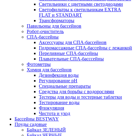
Светильники с цветными светодиодами
Светофильтры к светильникам EXTRA
FLAT и STANDART
Трансформаторы
Павильоны для бассейнов
Робот-очиститель
СПА-бассейны
Аксессуары для СПА-бассейнов
Гидромассажные СПА-бассейны с лежанкой
Переливные СПА-бассейны
Плавательные СПА-басссейны
Фотометры
Химия для бассейнов
Дезинфекция воды
Регулирование pH
Специальные препараты
Средства для борьбы с водорослями
Тестеры для воды и тестерные таблетки
Тестирование воды
Флокуляция
Чистота и уход
Бассейны BESTWAY
Пруды садовые
Байкал ЗЕЛЕНЫЙ
Байкал ЧЕРНЫЕ