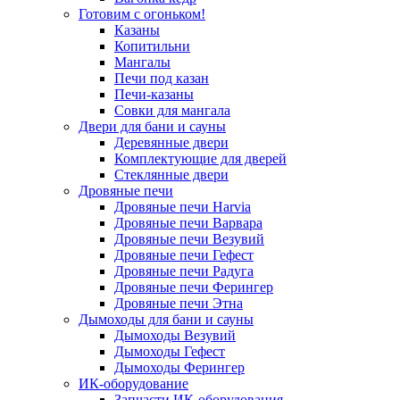
Готовим с огоньком!
Казаны
Копитильни
Мангалы
Печи под казан
Печи-казаны
Совки для мангала
Двери для бани и сауны
Деревянные двери
Комплектующие для дверей
Стеклянные двери
Дровяные печи
Дровяные печи Harvia
Дровяные печи Варвара
Дровяные печи Везувий
Дровяные печи Гефест
Дровяные печи Радуга
Дровяные печи Ферингер
Дровяные печи Этна
Дымоходы для бани и сауны
Дымоходы Везувий
Дымоходы Гефест
Дымоходы Ферингер
ИК-оборудование
Запчасти ИК-оборудования