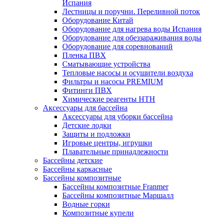
Испания
Лестницы и поручни. Переливной поток
Оборудование Китай
Оборудование для нагрева воды Испания
Оборудование для обеззараживания воды
Оборудование для соревнований
Пленка ПВХ
Сматывающие устройства
Тепловые насосы и осушители воздуха
Фильтры и насосы PREMIUM
Фитинги ПВХ
Химические реагенты HTH
Аксессуары для бассейна
Аксессуары для уборки бассейна
Детские лодки
Защиты и подложки
Игровые центры, игрушки
Плавательные принадлежности
Бассейны детские
Бассейны каркасные
Бассейны композитные
Бассейны композитные Franmer
Бассейны композитные Маршалл
Водные горки
Композитные купели