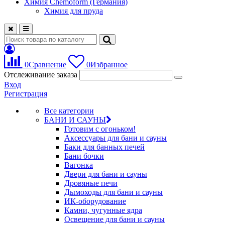
Химия Chemoform (Германия)
Химия для пруда
0
Сравнение
0
Избранное
Отслеживание заказа
Вход
Регистрация
Все категории
БАНИ И САУНЫ
Готовим с огоньком!
Аксессуары для бани и сауны
Баки для банных печей
Бани бочки
Вагонка
Двери для бани и сауны
Дровяные печи
Дымоходы для бани и сауны
ИК-оборудование
Камни, чугунные ядра
Освещение для бани и сауны