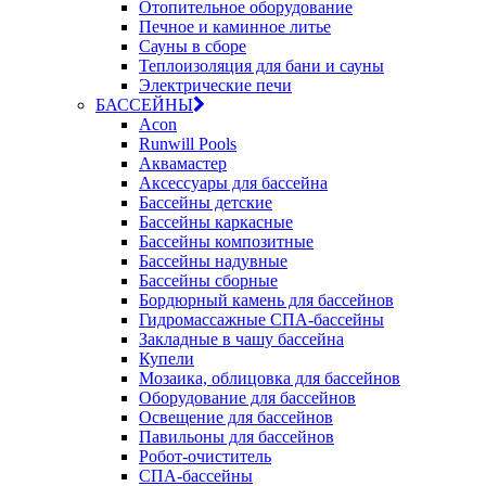
Отопительное оборудование
Печное и каминное литье
Сауны в сборе
Теплоизоляция для бани и сауны
Электрические печи
БАССЕЙНЫ
Acon
Runwill Pools
Аквамастер
Аксессуары для бассейна
Бассейны детские
Бассейны каркасные
Бассейны композитные
Бассейны надувные
Бассейны сборные
Бордюрный камень для бассейнов
Гидромассажные СПА-бассейны
Закладные в чашу бассейна
Купели
Мозаика, облицовка для бассейнов
Оборудование для бассейнов
Освещение для бассейнов
Павильоны для бассейнов
Робот-очиститель
СПА-бассейны