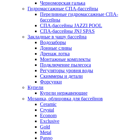
Черноморская галька
Гидромассажные СПА-бассейны
Переливные гидромассажные СПА-
бассейны
СПА-бассейны JAZZI POOL
СПА-бассейны JNJ SPAS
Закладные в чашу бассейна
Водозаборы
Донные сливы
Дренаж лотка
Монтажные комплекты
Подключение пылесоса
Регуляторы уровня воды
Скиммеры и детали
Форсунки
Купели
Купели нержавеющие
Мозаика, облицовка для бассейнов
Ceramic
Crystal
Econom
Exclusive
Gold
Metal
Panno