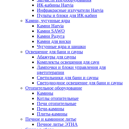
ИК-кабины Harvia
Инфракрасные излучатели Harvia
Пульты и блоки для ИК-кабин
Камни, чугунные ядра
Камни Harvia
Камни SAWO
Камни Радуга
Камни для виски
Чугунные ядра и шишки
Освещение для бани и сауны
Абажуры для сауны
Комплекты освещения для саун
Лампочки и блоки управления для
цветотерапии
Светильники для бани и сауны
Светодиодное освещение для бани и сауны
Отопительное оборудование
Камины
Котлы отопительные
Печи отопительные
Печи-камины
Плиты-камины
Печное и каминное литье
Печное литье ЭТНА