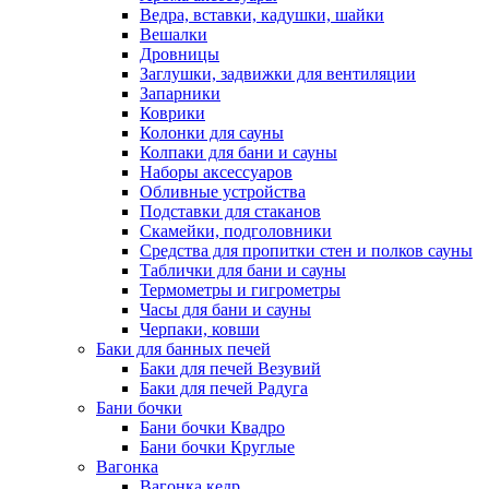
Ведра, вставки, кадушки, шайки
Вешалки
Дровницы
Заглушки, задвижки для вентиляции
Запарники
Коврики
Колонки для сауны
Колпаки для бани и сауны
Наборы аксессуаров
Обливные устройства
Подставки для стаканов
Скамейки, подголовники
Средства для пропитки стен и полков сауны
Таблички для бани и сауны
Термометры и гигрометры
Часы для бани и сауны
Черпаки, ковши
Баки для банных печей
Баки для печей Везувий
Баки для печей Радуга
Бани бочки
Бани бочки Квадро
Бани бочки Круглые
Вагонка
Вагонка кедр