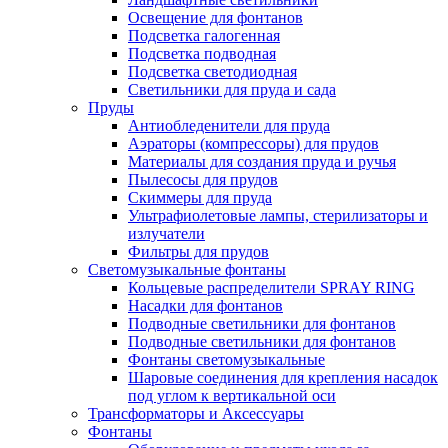
Освещение для фонтанов
Подсветка галогенная
Подсветка подводная
Подсветка светодиодная
Светильники для пруда и сада
Пруды
Антиобледенители для пруда
Аэраторы (компрессоры) для прудов
Материалы для создания пруда и ручья
Пылесосы для прудов
Скиммеры для пруда
Ультрафиолетовые лампы, стерилизаторы и
излучатели
Фильтры для прудов
Светомузыкальные фонтаны
Кольцевые распределители SPRAY RING
Насадки для фонтанов
Подводные светильники для фонтанов
Подводные светильники для фонтанов
Фонтаны светомузыкальные
Шаровые соединения для крепления насадок
под углом к вертикальной оси
Трансформаторы и Аксессуары
Фонтаны