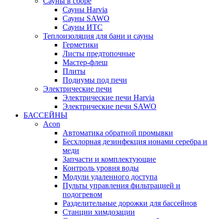
Сауны в сборе
Cауны Harvia
Сауны SAWO
Сауны ИТС
Теплоизоляция для бани и сауны
Герметики
Листы предтопочные
Мастер-флеш
Плиты
Подиумы под печи
Электрические печи
Электрические печи Harvia
Электрические печи SAWO
БАССЕЙНЫ
Acon
Автоматика обратной промывки
Беcхлорная дезинфекция ионами серебра и
меди
Запчасти и комплектующие
Контроль уровня воды
Модули удаленного доступа
Пульты управления фильтрацией и
подогревом
Разделительные дорожки для бассейнов
Станции химдозации