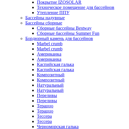
Покрытие IZOSOLAR
Техническое помещение для бассейнов
Утепление ППУ
Бассейны надувные
Бассейны сборные
Сборные бассейны Bestway
Сборные бассейны Summer Fun
Бордюрный камень для бассейнов
Marbel crumb
Marbel crumb
Американка
Американка
Каспийская галька
Каспийская галька
Композитный
Композитный
Натуральный
Натуральный
Переливы
Переливы
Тераццо
Тераццо
Тессера
Тессера
Черноморская галька