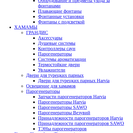
Оборудование и предметы ухода за
фонтанами
Плавающие фонтаны
Фонтанные установки
Фонтаны с подсветкой
ХАМАМЫ
ГРАНДИС
Аксессуары
Душевые системы
Контроллеры саун
Парогенераторы
Системы ароматизации
Термостойкие двери
Увлажнители
Двери для турецких парных
Двери для турецких парных Harvia
Освещение для хамамов
Парогенераторы
Запчасти парогенераторов Harvia
Парогенераторы Harvia
Парогенераторы SAWO
Парогенераторы Везувий
Принадлежности парогенераторов Harvia
Принадлежности парогенераторов SAWO
ТЭНы парогенераторов