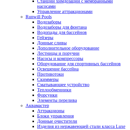
Станции химдозации с мембранными
насосами
Управление аттракционами
Runwill Pools
Водозаборы
Водозаборы для фонтана
Водопады для бассейнов
Гейзеры
Донные сливы
Дополнительное оборудование
Лестницы и поручни
Насосы и компрессоры
Оборудование для спортивных бассейнов
Освещение бассейна
Противотоки
Скиммеры
Сматывающее устройство
Теплообменники
Форсунки
Элементы перелива
Аквамастер
Аттракционы
Блоки управления
Донные очистители
Изделия из нержавеющей стали класса Luxe