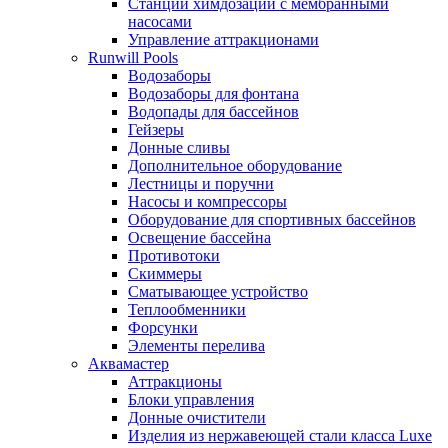
Станции химдозации с мембранными
насосами
Управление аттракционами
Runwill Pools
Водозаборы
Водозаборы для фонтана
Водопады для бассейнов
Гейзеры
Донные сливы
Дополнительное оборудование
Лестницы и поручни
Насосы и компрессоры
Оборудование для спортивных бассейнов
Освещение бассейна
Противотоки
Скиммеры
Сматывающее устройство
Теплообменники
Форсунки
Элементы перелива
Аквамастер
Аттракционы
Блоки управления
Донные очистители
Изделия из нержавеющей стали класса Luxe