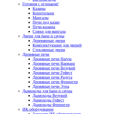
Готовим с огоньком!
Казаны
Копитильни
Мангалы
Печи под казан
Печи-казаны
Совки для мангала
Двери для бани и сауны
Деревянные двери
Комплектующие для дверей
Стеклянные двери
Дровяные печи
Дровяные печи Harvia
Дровяные печи Варвара
Дровяные печи Везувий
Дровяные печи Гефест
Дровяные печи Радуга
Дровяные печи Ферингер
Дровяные печи Этна
Дымоходы для бани и сауны
Дымоходы Везувий
Дымоходы Гефест
Дымоходы Ферингер
ИК-оборудование
Запчасти ИК-оборудования