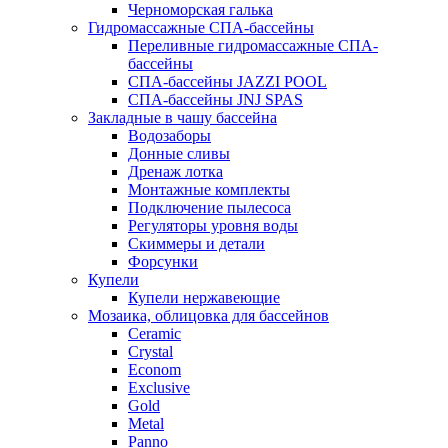
Черноморская галька
Гидромассажные СПА-бассейны
Переливные гидромассажные СПА-
бассейны
СПА-бассейны JAZZI POOL
СПА-бассейны JNJ SPAS
Закладные в чашу бассейна
Водозаборы
Донные сливы
Дренаж лотка
Монтажные комплекты
Подключение пылесоса
Регуляторы уровня воды
Скиммеры и детали
Форсунки
Купели
Купели нержавеющие
Мозаика, облицовка для бассейнов
Ceramic
Crystal
Econom
Exclusive
Gold
Metal
Panno