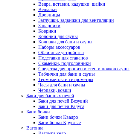
Ведра, вставки, кадушки, шайки
Вешалки
Дровницы
Заглушки, задвижки для вентиляции
Запарники
Коврики
Колонки для сауны
Колпаки для бани и сауны
Наборы аксессуаров
Обливные устройства
Подставки для стаканов
Скамейки, подголовники
Средства для пропитки стен и полков сауны
Таблички для бани и сауны
Термометры и гигрометры
Часы для бани и сауны
Черпаки, ковши
Баки для банных печей
Баки для печей Везувий
Баки для печей Радуга
Бани бочки
Бани бочки Квадро
Бани бочки Круглые
Вагонка
Вагонка кедр