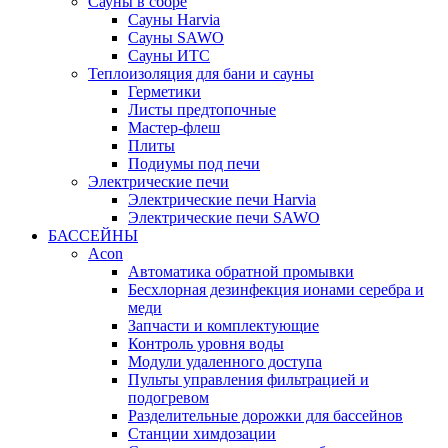
Сауны в сборе
Cауны Harvia
Сауны SAWO
Сауны ИТС
Теплоизоляция для бани и сауны
Герметики
Листы предтопочные
Мастер-флеш
Плиты
Подиумы под печи
Электрические печи
Электрические печи Harvia
Электрические печи SAWO
БАССЕЙНЫ
Acon
Автоматика обратной промывки
Беcхлорная дезинфекция ионами серебра и
меди
Запчасти и комплектующие
Контроль уровня воды
Модули удаленного доступа
Пульты управления фильтрацией и
подогревом
Разделительные дорожки для бассейнов
Станции химдозации