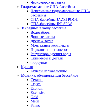
Черноморская галька
Гидромассажные СПА-бассейны
Переливные гидромассажные СПА-
бассейны
СПА-бассейны JAZZI POOL
СПА-бассейны JNJ SPAS
Закладные в чашу бассейна
Водозаборы
Донные сливы
Дренаж лотка
Монтажные комплекты
Подключение пылесоса
Регуляторы уровня воды
Скиммеры и детали
Форсунки
Купели
Купели нержавеющие
Мозаика, облицовка для бассейнов
Ceramic
Crystal
Econom
Exclusive
Gold
Metal
Panno