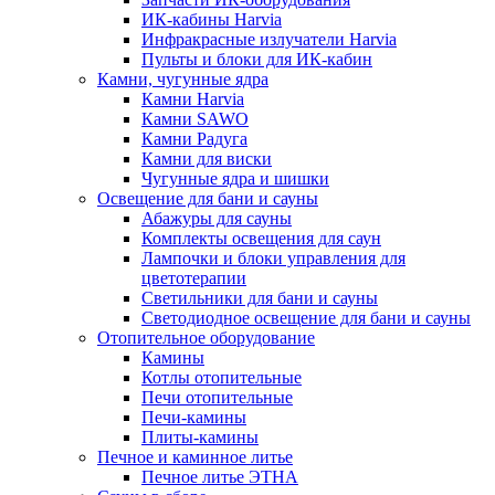
ИК-кабины Harvia
Инфракрасные излучатели Harvia
Пульты и блоки для ИК-кабин
Камни, чугунные ядра
Камни Harvia
Камни SAWO
Камни Радуга
Камни для виски
Чугунные ядра и шишки
Освещение для бани и сауны
Абажуры для сауны
Комплекты освещения для саун
Лампочки и блоки управления для
цветотерапии
Светильники для бани и сауны
Светодиодное освещение для бани и сауны
Отопительное оборудование
Камины
Котлы отопительные
Печи отопительные
Печи-камины
Плиты-камины
Печное и каминное литье
Печное литье ЭТНА