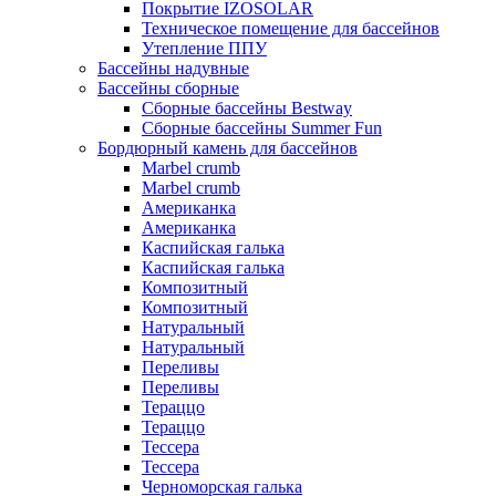
Покрытие IZOSOLAR
Техническое помещение для бассейнов
Утепление ППУ
Бассейны надувные
Бассейны сборные
Сборные бассейны Bestway
Сборные бассейны Summer Fun
Бордюрный камень для бассейнов
Marbel crumb
Marbel crumb
Американка
Американка
Каспийская галька
Каспийская галька
Композитный
Композитный
Натуральный
Натуральный
Переливы
Переливы
Тераццо
Тераццо
Тессера
Тессера
Черноморская галька