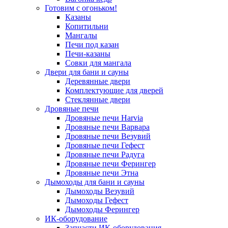
Готовим с огоньком!
Казаны
Копитильни
Мангалы
Печи под казан
Печи-казаны
Совки для мангала
Двери для бани и сауны
Деревянные двери
Комплектующие для дверей
Стеклянные двери
Дровяные печи
Дровяные печи Harvia
Дровяные печи Варвара
Дровяные печи Везувий
Дровяные печи Гефест
Дровяные печи Радуга
Дровяные печи Ферингер
Дровяные печи Этна
Дымоходы для бани и сауны
Дымоходы Везувий
Дымоходы Гефест
Дымоходы Ферингер
ИК-оборудование
Запчасти ИК-оборудования