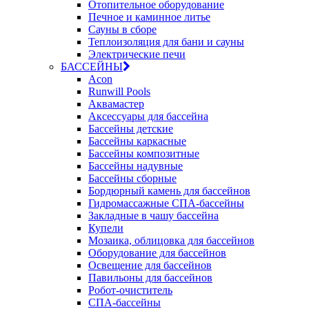
Отопительное оборудование
Печное и каминное литье
Сауны в сборе
Теплоизоляция для бани и сауны
Электрические печи
БАССЕЙНЫ
Acon
Runwill Pools
Аквамастер
Аксессуары для бассейна
Бассейны детские
Бассейны каркасные
Бассейны композитные
Бассейны надувные
Бассейны сборные
Бордюрный камень для бассейнов
Гидромассажные СПА-бассейны
Закладные в чашу бассейна
Купели
Мозаика, облицовка для бассейнов
Оборудование для бассейнов
Освещение для бассейнов
Павильоны для бассейнов
Робот-очиститель
СПА-бассейны