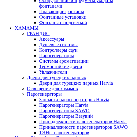
Оборудование и предметы ухода за
фонтанами
Плавающие фонтаны
Фонтанные установки
Фонтаны с подсветкой
ХАМАМЫ
ГРАНДИС
Аксессуары
Душевые системы
Контроллеры саун
Парогенераторы
Системы ароматизации
Термостойкие двери
Увлажнители
Двери для турецких парных
Двери для турецких парных Harvia
Освещение для хамамов
Парогенераторы
Запчасти парогенераторов Harvia
Парогенераторы Harvia
Парогенераторы SAWO
Парогенераторы Везувий
Принадлежности парогенераторов Harvia
Принадлежности парогенераторов SAWO
ТЭНы парогенераторов