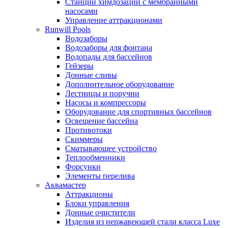
Станции химдозации с мембранными
насосами
Управление аттракционами
Runwill Pools
Водозаборы
Водозаборы для фонтана
Водопады для бассейнов
Гейзеры
Донные сливы
Дополнительное оборудование
Лестницы и поручни
Насосы и компрессоры
Оборудование для спортивных бассейнов
Освещение бассейна
Противотоки
Скиммеры
Сматывающее устройство
Теплообменники
Форсунки
Элементы перелива
Аквамастер
Аттракционы
Блоки управления
Донные очистители
Изделия из нержавеющей стали класса Luxe