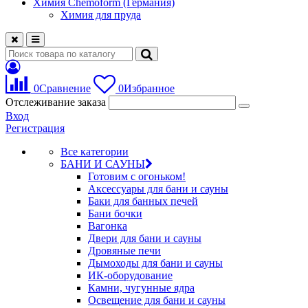
Химия Chemoform (Германия)
Химия для пруда
0
Сравнение
0
Избранное
Отслеживание заказа
Вход
Регистрация
Все категории
БАНИ И САУНЫ
Готовим с огоньком!
Аксессуары для бани и сауны
Баки для банных печей
Бани бочки
Вагонка
Двери для бани и сауны
Дровяные печи
Дымоходы для бани и сауны
ИК-оборудование
Камни, чугунные ядра
Освещение для бани и сауны