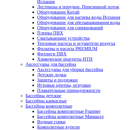
Испания
Лестницы и поручни. Переливной поток
Оборудование Китай
Оборудование для нагрева воды Испания
Оборудование для обеззараживания воды
Оборудование для соревнований
Пленка ПВХ
Сматывающие устройства
Тепловые насосы и осушители воздуха
Фильтры и насосы PREMIUM
Фитинги ПВХ
Химические реагенты HTH
Аксессуары для бассейна
Аксессуары для уборки бассейна
Детские лодки
Защиты и подложки
Игровые центры, игрушки
Плавательные принадлежности
Бассейны детские
Бассейны каркасные
Бассейны композитные
Бассейны композитные Franmer
Бассейны композитные Маршалл
Водные горки
Композитные купели