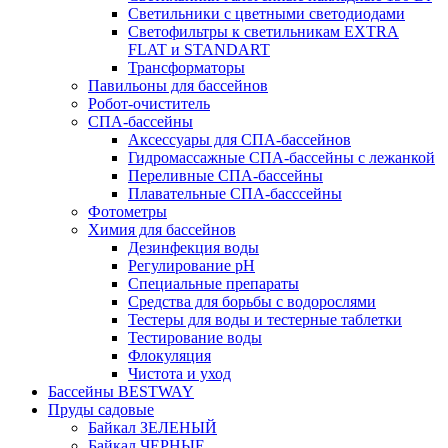
Светильники с цветными светодиодами
Светофильтры к светильникам EXTRA
FLAT и STANDART
Трансформаторы
Павильоны для бассейнов
Робот-очиститель
СПА-бассейны
Аксессуары для СПА-бассейнов
Гидромассажные СПА-бассейны с лежанкой
Переливные СПА-бассейны
Плавательные СПА-басссейны
Фотометры
Химия для бассейнов
Дезинфекция воды
Регулирование pH
Специальные препараты
Средства для борьбы с водорослями
Тестеры для воды и тестерные таблетки
Тестирование воды
Флокуляция
Чистота и уход
Бассейны BESTWAY
Пруды садовые
Байкал ЗЕЛЕНЫЙ
Байкал ЧЕРНЫЕ