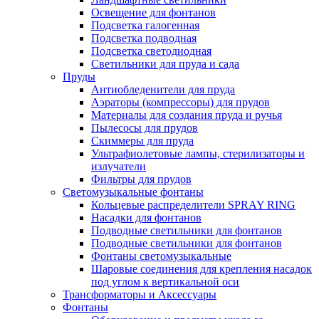
Освещение для фонтанов
Подсветка галогенная
Подсветка подводная
Подсветка светодиодная
Светильники для пруда и сада
Пруды
Антиобледенители для пруда
Аэраторы (компрессоры) для прудов
Материалы для создания пруда и ручья
Пылесосы для прудов
Скиммеры для пруда
Ультрафиолетовые лампы, стерилизаторы и
излучатели
Фильтры для прудов
Светомузыкальные фонтаны
Кольцевые распределители SPRAY RING
Насадки для фонтанов
Подводные светильники для фонтанов
Подводные светильники для фонтанов
Фонтаны светомузыкальные
Шаровые соединения для крепления насадок
под углом к вертикальной оси
Трансформаторы и Аксессуары
Фонтаны