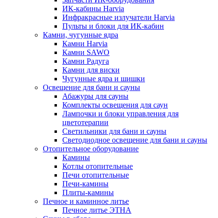
ИК-кабины Harvia
Инфракрасные излучатели Harvia
Пульты и блоки для ИК-кабин
Камни, чугунные ядра
Камни Harvia
Камни SAWO
Камни Радуга
Камни для виски
Чугунные ядра и шишки
Освещение для бани и сауны
Абажуры для сауны
Комплекты освещения для саун
Лампочки и блоки управления для
цветотерапии
Светильники для бани и сауны
Светодиодное освещение для бани и сауны
Отопительное оборудование
Камины
Котлы отопительные
Печи отопительные
Печи-камины
Плиты-камины
Печное и каминное литье
Печное литье ЭТНА