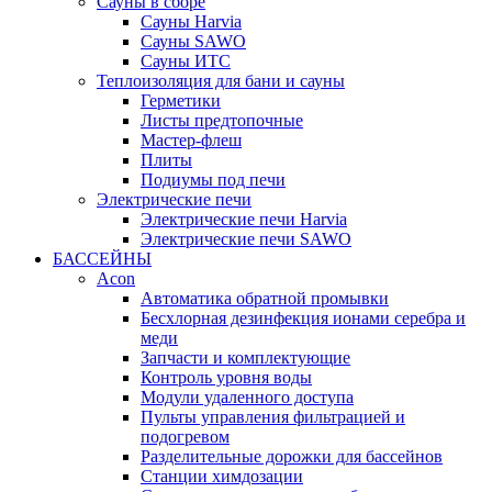
Сауны в сборе
Cауны Harvia
Сауны SAWO
Сауны ИТС
Теплоизоляция для бани и сауны
Герметики
Листы предтопочные
Мастер-флеш
Плиты
Подиумы под печи
Электрические печи
Электрические печи Harvia
Электрические печи SAWO
БАССЕЙНЫ
Acon
Автоматика обратной промывки
Беcхлорная дезинфекция ионами серебра и
меди
Запчасти и комплектующие
Контроль уровня воды
Модули удаленного доступа
Пульты управления фильтрацией и
подогревом
Разделительные дорожки для бассейнов
Станции химдозации