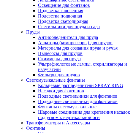
Освещение для фонтанов
Подсветка галогенная
Подсветка подводная
Подсветка светодиодная
Светильники для пруда и сада
Пруды
Антиобледенители для пруда
Аэраторы (компрессоры) для прудов
Материалы для создания пруда и ручья
Пылесосы для прудов
Скиммеры для пруда
Ультрафиолетовые лампы, стерилизаторы и
излучатели
Фильтры для прудов
Светомузыкальные фонтаны
Кольцевые распределители SPRAY RING
Насадки для фонтанов
Подводные светильники для фонтанов
Подводные светильники для фонтанов
Фонтаны светомузыкальные
Шаровые соединения для крепления насадок
под углом к вертикальной оси
Трансформаторы и Аксессуары
Фонтаны