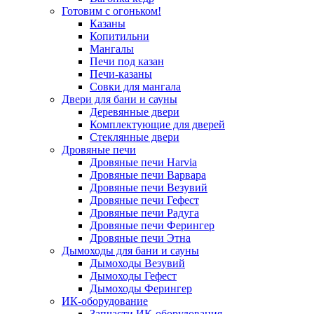
Готовим с огоньком!
Казаны
Копитильни
Мангалы
Печи под казан
Печи-казаны
Совки для мангала
Двери для бани и сауны
Деревянные двери
Комплектующие для дверей
Стеклянные двери
Дровяные печи
Дровяные печи Harvia
Дровяные печи Варвара
Дровяные печи Везувий
Дровяные печи Гефест
Дровяные печи Радуга
Дровяные печи Ферингер
Дровяные печи Этна
Дымоходы для бани и сауны
Дымоходы Везувий
Дымоходы Гефест
Дымоходы Ферингер
ИК-оборудование
Запчасти ИК-оборудования