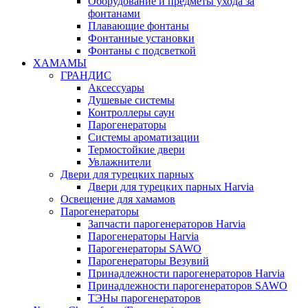
Оборудование и предметы ухода за
фонтанами
Плавающие фонтаны
Фонтанные установки
Фонтаны с подсветкой
ХАМАМЫ
ГРАНДИС
Аксессуары
Душевые системы
Контроллеры саун
Парогенераторы
Системы ароматизации
Термостойкие двери
Увлажнители
Двери для турецких парных
Двери для турецких парных Harvia
Освещение для хамамов
Парогенераторы
Запчасти парогенераторов Harvia
Парогенераторы Harvia
Парогенераторы SAWO
Парогенераторы Везувий
Принадлежности парогенераторов Harvia
Принадлежности парогенераторов SAWO
ТЭНы парогенераторов