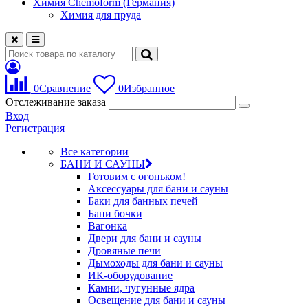
Химия Chemoform (Германия)
Химия для пруда
0
Сравнение
0
Избранное
Отслеживание заказа
Вход
Регистрация
Все категории
БАНИ И САУНЫ
Готовим с огоньком!
Аксессуары для бани и сауны
Баки для банных печей
Бани бочки
Вагонка
Двери для бани и сауны
Дровяные печи
Дымоходы для бани и сауны
ИК-оборудование
Камни, чугунные ядра
Освещение для бани и сауны