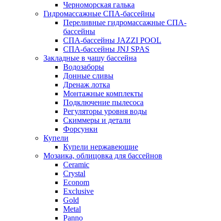
Черноморская галька
Гидромассажные СПА-бассейны
Переливные гидромассажные СПА-
бассейны
СПА-бассейны JAZZI POOL
СПА-бассейны JNJ SPAS
Закладные в чашу бассейна
Водозаборы
Донные сливы
Дренаж лотка
Монтажные комплекты
Подключение пылесоса
Регуляторы уровня воды
Скиммеры и детали
Форсунки
Купели
Купели нержавеющие
Мозаика, облицовка для бассейнов
Ceramic
Crystal
Econom
Exclusive
Gold
Metal
Panno