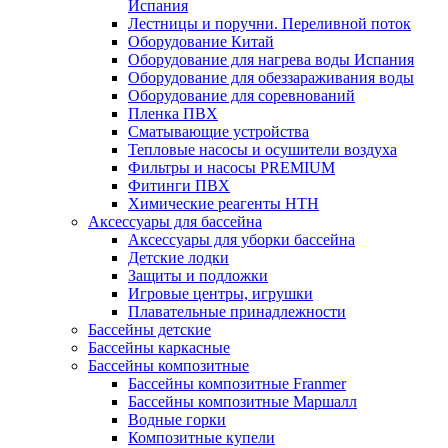
Испания
Лестницы и поручни. Переливной поток
Оборудование Китай
Оборудование для нагрева воды Испания
Оборудование для обеззараживания воды
Оборудование для соревнований
Пленка ПВХ
Сматывающие устройства
Тепловые насосы и осушители воздуха
Фильтры и насосы PREMIUM
Фитинги ПВХ
Химические реагенты HTH
Аксессуары для бассейна
Аксессуары для уборки бассейна
Детские лодки
Защиты и подложки
Игровые центры, игрушки
Плавательные принадлежности
Бассейны детские
Бассейны каркасные
Бассейны композитные
Бассейны композитные Franmer
Бассейны композитные Маршалл
Водные горки
Композитные купели