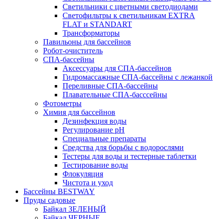
Светильники с цветными светодиодами
Светофильтры к светильникам EXTRA
FLAT и STANDART
Трансформаторы
Павильоны для бассейнов
Робот-очиститель
СПА-бассейны
Аксессуары для СПА-бассейнов
Гидромассажные СПА-бассейны с лежанкой
Переливные СПА-бассейны
Плавательные СПА-басссейны
Фотометры
Химия для бассейнов
Дезинфекция воды
Регулирование pH
Специальные препараты
Средства для борьбы с водорослями
Тестеры для воды и тестерные таблетки
Тестирование воды
Флокуляция
Чистота и уход
Бассейны BESTWAY
Пруды садовые
Байкал ЗЕЛЕНЫЙ
Байкал ЧЕРНЫЕ