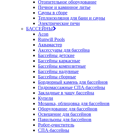
Отопительное оборудование
Печное и каминное литье
Сауны в сборе
Теплоизоляция для бани и сауны
Электрические печи
БАССЕЙНЫ
Acon
Runwill Pools
Аквамастер
Аксессуары для бассейна
Бассейны детские
Бассейны каркасные
Бассейны композитные
Бассейны надувные
Бассейны сборные
Бордюрный камень для бассейнов
Гидромассажные СПА-бассейны
Закладные в чашу бассейна
Купели
Мозаика, облицовка для бассейнов
Оборудование для бассейнов
Освещение для бассейнов
Павильоны для бассейнов
Робот-очиститель
СПА-бассейны