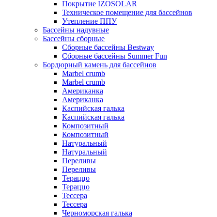
Покрытие IZOSOLAR
Техническое помещение для бассейнов
Утепление ППУ
Бассейны надувные
Бассейны сборные
Сборные бассейны Bestway
Сборные бассейны Summer Fun
Бордюрный камень для бассейнов
Marbel crumb
Marbel crumb
Американка
Американка
Каспийская галька
Каспийская галька
Композитный
Композитный
Натуральный
Натуральный
Переливы
Переливы
Тераццо
Тераццо
Тессера
Тессера
Черноморская галька