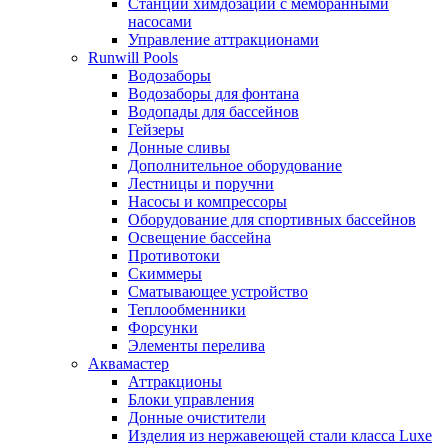
Станции химдозации с мембранными
насосами
Управление аттракционами
Runwill Pools
Водозаборы
Водозаборы для фонтана
Водопады для бассейнов
Гейзеры
Донные сливы
Дополнительное оборудование
Лестницы и поручни
Насосы и компрессоры
Оборудование для спортивных бассейнов
Освещение бассейна
Противотоки
Скиммеры
Сматывающее устройство
Теплообменники
Форсунки
Элементы перелива
Аквамастер
Аттракционы
Блоки управления
Донные очистители
Изделия из нержавеющей стали класса Luxe