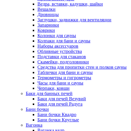
Ведра, вставки, кадушки, шайки
Вешалки
Дровницы
Заглушки, задвижки для вентиляции
Запарники
Коврики
Колонки для сауны
Колпаки для бани и сауны
Наборы аксессуаров
Обливные устройства
Подставки для стаканов
Скамейки, подголовники
Средства для пропитки стен и полков сауны
Таблички для бани и сауны
Термометры и гигрометры
Часы для бани и сауны
Черпаки, ковши
Баки для банных печей
Баки для печей Везувий
Баки для печей Радуга
Бани бочки
Бани бочки Квадро
Бани бочки Круглые
Вагонка
Вагонка кедр