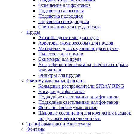
Освещение для фонтанов
Подсветка галогенная
Подсветка подводная
Подсветка светодиодная
Светильники для пруда и сада
Пруды
Антиобледенители для пруда
Аэраторы (компрессоры) для прудов
Материалы для создания пруда и ручья
Пылесосы для прудов
Скиммеры для пруда
Ультрафиолетовые лампы, стерилизаторы и
излучатели
Фильтры для прудов
Светомузыкальные фонтаны
Кольцевые распределители SPRAY RING
Насадки для фонтанов
Подводные светильники для фонтанов
Подводные светильники для фонтанов
Фонтаны светомузыкальные
Шаровые соединения для крепления насадок
под углом к вертикальной оси
Трансформаторы и Аксессуары
Фонтаны