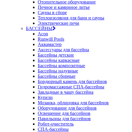
Отопительное оборудование
Печное и каминное литье
Сауны в сборе
Теплоизоляция для бани и сауны
Электрические печи
БАССЕЙНЫ
Acon
Runwill Pools
Аквамастер
Аксессуары для бассейна
Бассейны детские
Бассейны каркасные
Бассейны композитные
Бассейны надувные
Бассейны сборные
Бордюрный камень для бассейнов
Гидромассажные СПА-бассейны
Закладные в чашу бассейна
Купели
Мозаика, облицовка для бассейнов
Оборудование для бассейнов
Освещение для бассейнов
Павильоны для бассейнов
Робот-очиститель
СПА-бассейны