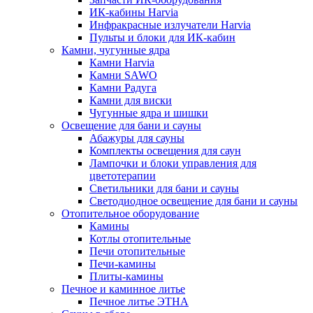
ИК-кабины Harvia
Инфракрасные излучатели Harvia
Пульты и блоки для ИК-кабин
Камни, чугунные ядра
Камни Harvia
Камни SAWO
Камни Радуга
Камни для виски
Чугунные ядра и шишки
Освещение для бани и сауны
Абажуры для сауны
Комплекты освещения для саун
Лампочки и блоки управления для
цветотерапии
Светильники для бани и сауны
Светодиодное освещение для бани и сауны
Отопительное оборудование
Камины
Котлы отопительные
Печи отопительные
Печи-камины
Плиты-камины
Печное и каминное литье
Печное литье ЭТНА