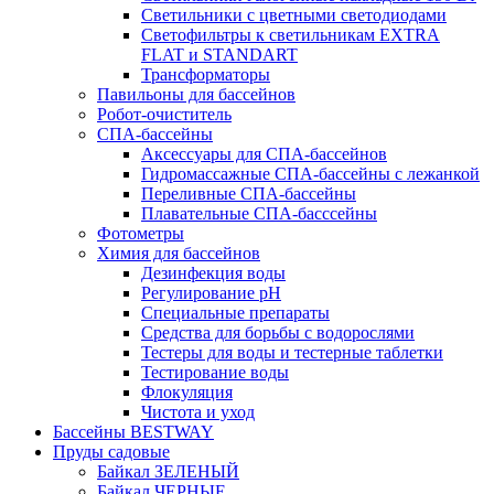
Светильники с цветными светодиодами
Светофильтры к светильникам EXTRA
FLAT и STANDART
Трансформаторы
Павильоны для бассейнов
Робот-очиститель
СПА-бассейны
Аксессуары для СПА-бассейнов
Гидромассажные СПА-бассейны с лежанкой
Переливные СПА-бассейны
Плавательные СПА-басссейны
Фотометры
Химия для бассейнов
Дезинфекция воды
Регулирование pH
Специальные препараты
Средства для борьбы с водорослями
Тестеры для воды и тестерные таблетки
Тестирование воды
Флокуляция
Чистота и уход
Бассейны BESTWAY
Пруды садовые
Байкал ЗЕЛЕНЫЙ
Байкал ЧЕРНЫЕ