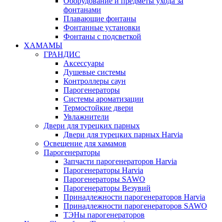
Оборудование и предметы ухода за
фонтанами
Плавающие фонтаны
Фонтанные установки
Фонтаны с подсветкой
ХАМАМЫ
ГРАНДИС
Аксессуары
Душевые системы
Контроллеры саун
Парогенераторы
Системы ароматизации
Термостойкие двери
Увлажнители
Двери для турецких парных
Двери для турецких парных Harvia
Освещение для хамамов
Парогенераторы
Запчасти парогенераторов Harvia
Парогенераторы Harvia
Парогенераторы SAWO
Парогенераторы Везувий
Принадлежности парогенераторов Harvia
Принадлежности парогенераторов SAWO
ТЭНы парогенераторов