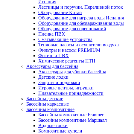
Испания
Лестницы и поручни. Переливной поток
Оборудование Китай
Оборудование для нагрева воды Испания
Оборудование для обеззараживания воды
Оборудование для соревнований
Пленка ПВХ
Сматывающие устройства
Тепловые насосы и осушители воздуха
Фильтры и насосы PREMIUM
Фитинги ПВХ
Химические реагенты HTH
Аксессуары для бассейна
Аксессуары для уборки бассейна
Детские лодки
Защиты и подложки
Игровые центры, игрушки
Плавательные принадлежности
Бассейны детские
Бассейны каркасные
Бассейны композитные
Бассейны композитные Franmer
Бассейны композитные Маршалл
Водные горки
Композитные купели