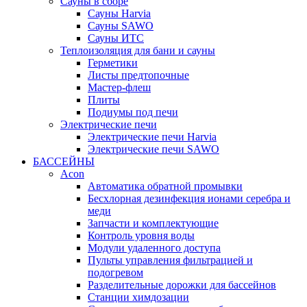
Сауны в сборе
Cауны Harvia
Сауны SAWO
Сауны ИТС
Теплоизоляция для бани и сауны
Герметики
Листы предтопочные
Мастер-флеш
Плиты
Подиумы под печи
Электрические печи
Электрические печи Harvia
Электрические печи SAWO
БАССЕЙНЫ
Acon
Автоматика обратной промывки
Беcхлорная дезинфекция ионами серебра и
меди
Запчасти и комплектующие
Контроль уровня воды
Модули удаленного доступа
Пульты управления фильтрацией и
подогревом
Разделительные дорожки для бассейнов
Станции химдозации