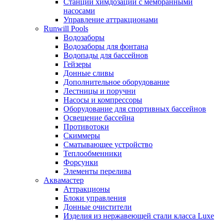
Станции химдозации с мембранными
насосами
Управление аттракционами
Runwill Pools
Водозаборы
Водозаборы для фонтана
Водопады для бассейнов
Гейзеры
Донные сливы
Дополнительное оборудование
Лестницы и поручни
Насосы и компрессоры
Оборудование для спортивных бассейнов
Освещение бассейна
Противотоки
Скиммеры
Сматывающее устройство
Теплообменники
Форсунки
Элементы перелива
Аквамастер
Аттракционы
Блоки управления
Донные очистители
Изделия из нержавеющей стали класса Luxe