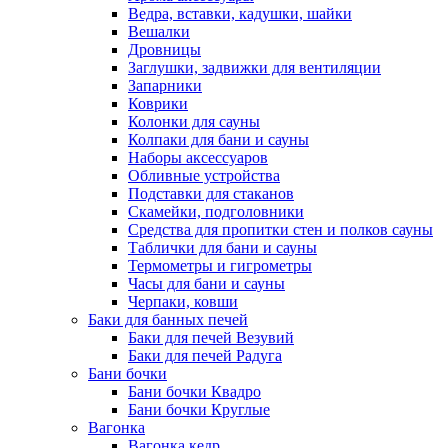
Ведра, вставки, кадушки, шайки
Вешалки
Дровницы
Заглушки, задвижки для вентиляции
Запарники
Коврики
Колонки для сауны
Колпаки для бани и сауны
Наборы аксессуаров
Обливные устройства
Подставки для стаканов
Скамейки, подголовники
Средства для пропитки стен и полков сауны
Таблички для бани и сауны
Термометры и гигрометры
Часы для бани и сауны
Черпаки, ковши
Баки для банных печей
Баки для печей Везувий
Баки для печей Радуга
Бани бочки
Бани бочки Квадро
Бани бочки Круглые
Вагонка
Вагонка кедр