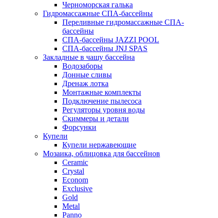
Черноморская галька
Гидромассажные СПА-бассейны
Переливные гидромассажные СПА-
бассейны
СПА-бассейны JAZZI POOL
СПА-бассейны JNJ SPAS
Закладные в чашу бассейна
Водозаборы
Донные сливы
Дренаж лотка
Монтажные комплекты
Подключение пылесоса
Регуляторы уровня воды
Скиммеры и детали
Форсунки
Купели
Купели нержавеющие
Мозаика, облицовка для бассейнов
Ceramic
Crystal
Econom
Exclusive
Gold
Metal
Panno