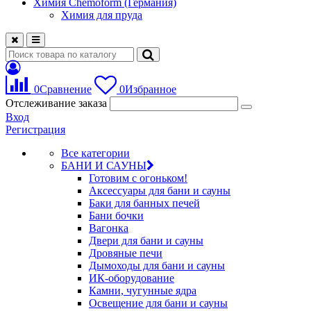
Химия Chemoform (Германия)
Химия для пруда
0
Сравнение
0
Избранное
Отслеживание заказа
Вход
Регистрация
Все категории
БАНИ И САУНЫ
Готовим с огоньком!
Аксессуары для бани и сауны
Баки для банных печей
Бани бочки
Вагонка
Двери для бани и сауны
Дровяные печи
Дымоходы для бани и сауны
ИК-оборудование
Камни, чугунные ядра
Освещение для бани и сауны