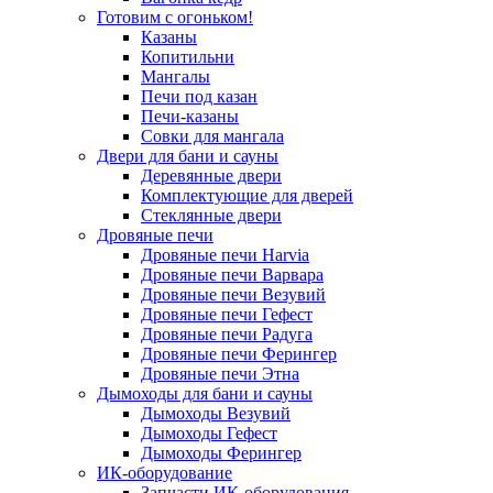
Готовим с огоньком!
Казаны
Копитильни
Мангалы
Печи под казан
Печи-казаны
Совки для мангала
Двери для бани и сауны
Деревянные двери
Комплектующие для дверей
Стеклянные двери
Дровяные печи
Дровяные печи Harvia
Дровяные печи Варвара
Дровяные печи Везувий
Дровяные печи Гефест
Дровяные печи Радуга
Дровяные печи Ферингер
Дровяные печи Этна
Дымоходы для бани и сауны
Дымоходы Везувий
Дымоходы Гефест
Дымоходы Ферингер
ИК-оборудование
Запчасти ИК-оборудования