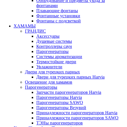
Оборудование и предметы ухода за
фонтанами
Плавающие фонтаны
Фонтанные установки
Фонтаны с подсветкой
ХАМАМЫ
ГРАНДИС
Аксессуары
Душевые системы
Контроллеры саун
Парогенераторы
Системы ароматизации
Термостойкие двери
Увлажнители
Двери для турецких парных
Двери для турецких парных Harvia
Освещение для хамамов
Парогенераторы
Запчасти парогенераторов Harvia
Парогенераторы Harvia
Парогенераторы SAWO
Парогенераторы Везувий
Принадлежности парогенераторов Harvia
Принадлежности парогенераторов SAWO
ТЭНы парогенераторов