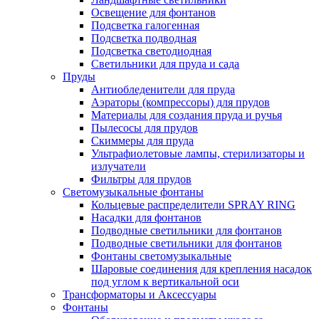
Освещение для фонтанов
Подсветка галогенная
Подсветка подводная
Подсветка светодиодная
Светильники для пруда и сада
Пруды
Антиобледенители для пруда
Аэраторы (компрессоры) для прудов
Материалы для создания пруда и ручья
Пылесосы для прудов
Скиммеры для пруда
Ультрафиолетовые лампы, стерилизаторы и
излучатели
Фильтры для прудов
Светомузыкальные фонтаны
Кольцевые распределители SPRAY RING
Насадки для фонтанов
Подводные светильники для фонтанов
Подводные светильники для фонтанов
Фонтаны светомузыкальные
Шаровые соединения для крепления насадок
под углом к вертикальной оси
Трансформаторы и Аксессуары
Фонтаны