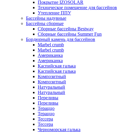
Покрытие IZOSOLAR
Техническое помещение для бассейнов
Утепление ППУ
Бассейны надувные
Бассейны сборные
Сборные бассейны Bestway
Сборные бассейны Summer Fun
Бордюрный камень для бассейнов
Marbel crumb
Marbel crumb
Американка
Американка
Каспийская галька
Каспийская галька
Композитный
Композитный
Натуральный
Натуральный
Переливы
Переливы
Тераццо
Тераццо
Тессера
Тессера
Черноморская галька