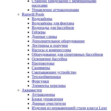
Станции химдозации с мембранными
насосами
Управление аттракционами
Runwill Pools
Водозаборы
Водозаборы для фонтана
Водопады для бассейнов
Гейзеры
Донные сливы
Дополнительное оборудование
Лестницы и поручни
Насосы и компрессоры
Оборудование для спортивных бассейнов
Освещение бассейна
Противотоки
Скиммеры
Сматывающее устройство
Теплообменники
Форсунки
Элементы перелива
Аквамастер
Аттракционы
Блоки управления
Донные очистители
Изделия из нержавеющей стали класса Luxe