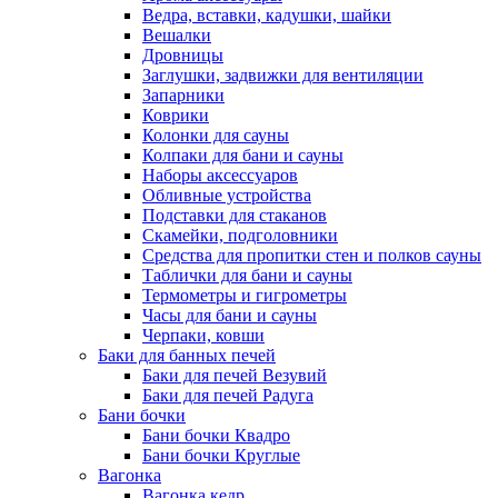
Ведра, вставки, кадушки, шайки
Вешалки
Дровницы
Заглушки, задвижки для вентиляции
Запарники
Коврики
Колонки для сауны
Колпаки для бани и сауны
Наборы аксессуаров
Обливные устройства
Подставки для стаканов
Скамейки, подголовники
Средства для пропитки стен и полков сауны
Таблички для бани и сауны
Термометры и гигрометры
Часы для бани и сауны
Черпаки, ковши
Баки для банных печей
Баки для печей Везувий
Баки для печей Радуга
Бани бочки
Бани бочки Квадро
Бани бочки Круглые
Вагонка
Вагонка кедр