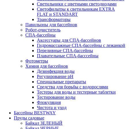
Светильники с цветными светодиодами
Светофильтры к светильникам EXTRA
FLAT и STANDART
Трансформаторы
Павильоны для бассейнов
Робот-очиститель
СПА-бассейны
Аксессуары для СПА-бассейнов
Гидромассажные СПА-бассейны с лежанкой
Переливные СПА-бассейны
Плавательные СПА-басссейны
Фотометры
Химия для бассейнов
Дезинфекция воды
Регулирование pH
Специальные препараты
Средства для борьбы с водорослями
Тестеры для воды и тестерные таблетки
Тестирование воды
Флокуляция
Чистота и уход
Бассейны BESTWAY
Пруды садовые
Байкал ЗЕЛЕНЫЙ
Байкал ЧЕРНЫЕ