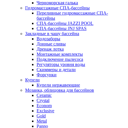
Черноморская галька
Гидромассажные СПА-бассейны
Переливные гидромассажные СПА-
бассейны
СПА-бассейны JAZZI POOL
СПА-бассейны JNJ SPAS
Закладные в чашу бассейна
Водозаборы
Донные сливы
Дренаж лотка
Монтажные комплекты
Подключение пылесоса
Регуляторы уровня воды
Скиммеры и детали
Форсунки
Купели
Купели нержавеющие
Мозаика, облицовка для бассейнов
Ceramic
Crystal
Econom
Exclusive
Gold
Metal
Panno