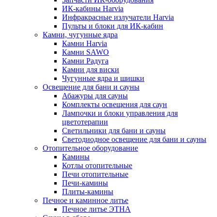
ИК-кабины Harvia
Инфракрасные излучатели Harvia
Пульты и блоки для ИК-кабин
Камни, чугунные ядра
Камни Harvia
Камни SAWO
Камни Радуга
Камни для виски
Чугунные ядра и шишки
Освещение для бани и сауны
Абажуры для сауны
Комплекты освещения для саун
Лампочки и блоки управления для
цветотерапии
Светильники для бани и сауны
Светодиодное освещение для бани и сауны
Отопительное оборудование
Камины
Котлы отопительные
Печи отопительные
Печи-камины
Плиты-камины
Печное и каминное литье
Печное литье ЭТНА