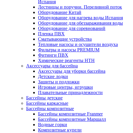
Испания
Лестницы и поручни. Переливной поток
Оборудование Китай
Оборудование для нагрева воды Испания
Оборудование для обеззараживания воды
Оборудование для соревнований
Пленка ПВХ
Сматывающие устройства
Тепловые насосы и осушители воздуха
Фильтры и насосы PREMIUM
Фитинги ПВХ
Химические реагенты HTH
Аксессуары для бассейна
Аксессуары для уборки бассейна
Детские лодки
Защиты и подложки
Игровые центры, игрушки
Плавательные принадлежности
Бассейны детские
Бассейны каркасные
Бассейны композитные
Бассейны композитные Franmer
Бассейны композитные Маршалл
Водные горки
Композитные купели