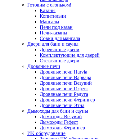
Готовим с огоньком!
Казаны
Копитильни
Мангалы
Печи под казан
Печи-казаны
Совки для мангала
Двери для бани и сауны
Деревянные двери
Комплектующие для дверей
Стеклянные двери
Дровяные печи
Дровяные печи Harvia
Дровяные печи Варвара
Дровяные печи Везувий
Дровяные печи Гефест
Дровяные печи Радуга
Дровяные печи Ферингер
Дровяные печи Этна
Дымоходы для бани и сауны
Дымоходы Везувий
Дымоходы Гефест
Дымоходы Ферингер
ИК-оборудование
Запчасти ИК-оборудования