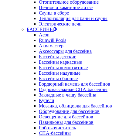
Отопительное оборудование
Печное и каминное литье
Сауны в сборе
Теплоизоляция для бани и сауны
Электрические печи
БАССЕЙНЫ
Acon
Runwill Pools
Аквамастер
Аксессуары для бассейна
Бассейны детские
Бассейны каркасные
Бассейны композитные
Бассейны надувные
Бассейны сборные
Бордюрный камень для бассейнов
Гидромассажные СПА-бассейны
Закладные в чашу бассейна
Купели
Мозаика, облицовка для бассейнов
Оборудование для бассейнов
Освещение для бассейнов
Павильоны для бассейнов
Робот-очиститель
СПА-бассейны