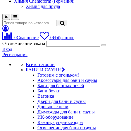
Химия Chemoform (Германия)
Химия для пруда
0
Сравнение
0
Избранное
Отслеживание заказа
Вход
Регистрация
Все категории
БАНИ И САУНЫ
Готовим с огоньком!
Аксессуары для бани и сауны
Баки для банных печей
Бани бочки
Вагонка
Двери для бани и сауны
Дровяные печи
Дымоходы для бани и сауны
ИК-оборудование
Камни, чугунные ядра
Освещение для бани и сауны