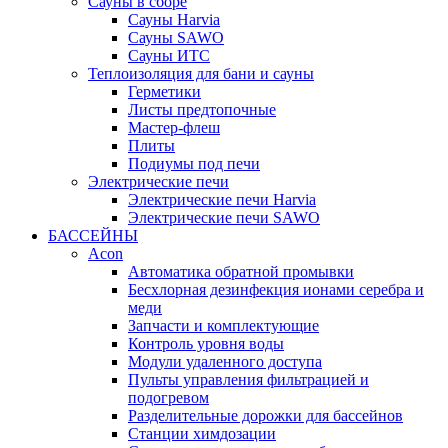
Сауны в сборе
Cауны Harvia
Сауны SAWO
Сауны ИТС
Теплоизоляция для бани и сауны
Герметики
Листы предтопочные
Мастер-флеш
Плиты
Подиумы под печи
Электрические печи
Электрические печи Harvia
Электрические печи SAWO
БАССЕЙНЫ
Acon
Автоматика обратной промывки
Беcхлорная дезинфекция ионами серебра и
меди
Запчасти и комплектующие
Контроль уровня воды
Модули удаленного доступа
Пульты управления фильтрацией и
подогревом
Разделительные дорожки для бассейнов
Станции химдозации