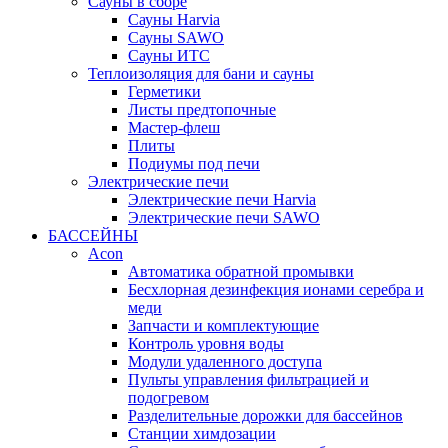
Сауны в сборе
Cауны Harvia
Сауны SAWO
Сауны ИТС
Теплоизоляция для бани и сауны
Герметики
Листы предтопочные
Мастер-флеш
Плиты
Подиумы под печи
Электрические печи
Электрические печи Harvia
Электрические печи SAWO
БАССЕЙНЫ
Acon
Автоматика обратной промывки
Беcхлорная дезинфекция ионами серебра и
меди
Запчасти и комплектующие
Контроль уровня воды
Модули удаленного доступа
Пульты управления фильтрацией и
подогревом
Разделительные дорожки для бассейнов
Станции химдозации