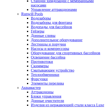
Станции химдозации с мембранными
насосами
Управление аттракционами
Runwill Pools
Водозаборы
Водозаборы для фонтана
Водопады для бассейнов
Гейзеры
Донные сливы
Дополнительное оборудование
Лестницы и поручни
Насосы и компрессоры
Оборудование для спортивных бассейнов
Освещение бассейна
Противотоки
Скиммеры
Сматывающее устройство
Теплообменники
Форсунки
Элементы перелива
Аквамастер
Аттракционы
Блоки управления
Донные очистители
Изделия из нержавеющей стали класса Luxe