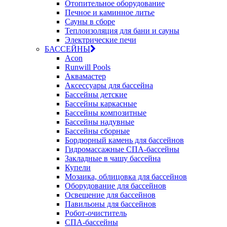
Отопительное оборудование
Печное и каминное литье
Сауны в сборе
Теплоизоляция для бани и сауны
Электрические печи
БАССЕЙНЫ
Acon
Runwill Pools
Аквамастер
Аксессуары для бассейна
Бассейны детские
Бассейны каркасные
Бассейны композитные
Бассейны надувные
Бассейны сборные
Бордюрный камень для бассейнов
Гидромассажные СПА-бассейны
Закладные в чашу бассейна
Купели
Мозаика, облицовка для бассейнов
Оборудование для бассейнов
Освещение для бассейнов
Павильоны для бассейнов
Робот-очиститель
СПА-бассейны