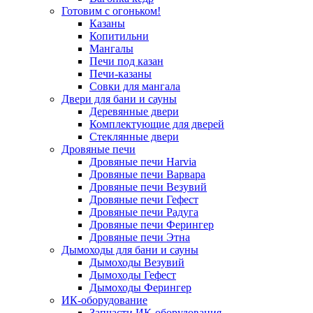
Готовим с огоньком!
Казаны
Копитильни
Мангалы
Печи под казан
Печи-казаны
Совки для мангала
Двери для бани и сауны
Деревянные двери
Комплектующие для дверей
Стеклянные двери
Дровяные печи
Дровяные печи Harvia
Дровяные печи Варвара
Дровяные печи Везувий
Дровяные печи Гефест
Дровяные печи Радуга
Дровяные печи Ферингер
Дровяные печи Этна
Дымоходы для бани и сауны
Дымоходы Везувий
Дымоходы Гефест
Дымоходы Ферингер
ИК-оборудование
Запчасти ИК-оборудования