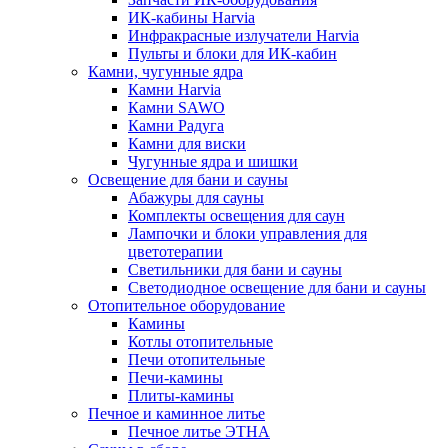
ИК-кабины Harvia
Инфракрасные излучатели Harvia
Пульты и блоки для ИК-кабин
Камни, чугунные ядра
Камни Harvia
Камни SAWO
Камни Радуга
Камни для виски
Чугунные ядра и шишки
Освещение для бани и сауны
Абажуры для сауны
Комплекты освещения для саун
Лампочки и блоки управления для
цветотерапии
Светильники для бани и сауны
Светодиодное освещение для бани и сауны
Отопительное оборудование
Камины
Котлы отопительные
Печи отопительные
Печи-камины
Плиты-камины
Печное и каминное литье
Печное литье ЭТНА