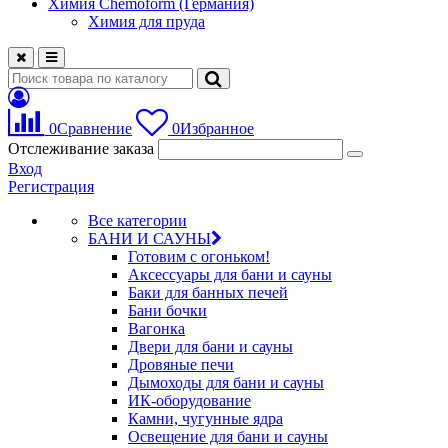
Химия Chemoform (Германия)
Химия для пруда
0
Сравнение
0
Избранное
Отслеживание заказа
Вход
Регистрация
Все категории
БАНИ И САУНЫ
Готовим с огоньком!
Аксессуары для бани и сауны
Баки для банных печей
Бани бочки
Вагонка
Двери для бани и сауны
Дровяные печи
Дымоходы для бани и сауны
ИК-оборудование
Камни, чугунные ядра
Освещение для бани и сауны