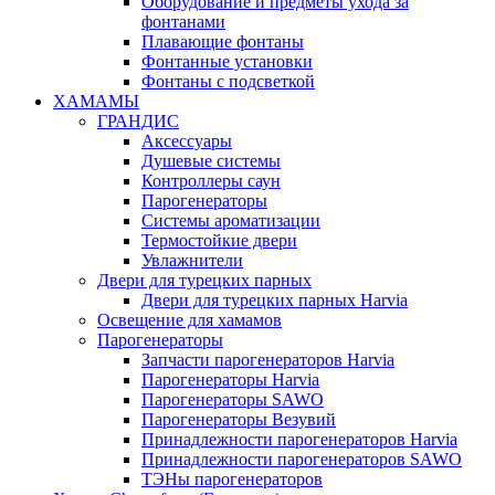
Оборудование и предметы ухода за
фонтанами
Плавающие фонтаны
Фонтанные установки
Фонтаны с подсветкой
ХАМАМЫ
ГРАНДИС
Аксессуары
Душевые системы
Контроллеры саун
Парогенераторы
Системы ароматизации
Термостойкие двери
Увлажнители
Двери для турецких парных
Двери для турецких парных Harvia
Освещение для хамамов
Парогенераторы
Запчасти парогенераторов Harvia
Парогенераторы Harvia
Парогенераторы SAWO
Парогенераторы Везувий
Принадлежности парогенераторов Harvia
Принадлежности парогенераторов SAWO
ТЭНы парогенераторов