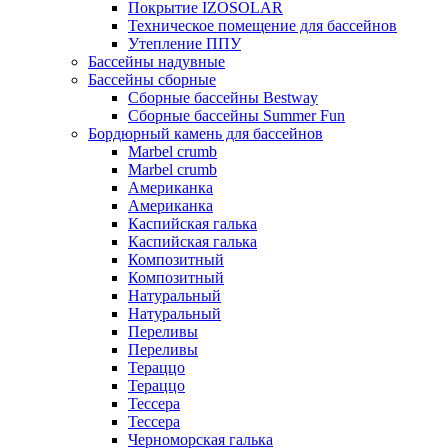
Покрытие IZOSOLAR
Техническое помещение для бассейнов
Утепление ППУ
Бассейны надувные
Бассейны сборные
Сборные бассейны Bestway
Сборные бассейны Summer Fun
Бордюрный камень для бассейнов
Marbel crumb
Marbel crumb
Американка
Американка
Каспийская галька
Каспийская галька
Композитный
Композитный
Натуральный
Натуральный
Переливы
Переливы
Тераццо
Тераццо
Тессера
Тессера
Черноморская галька