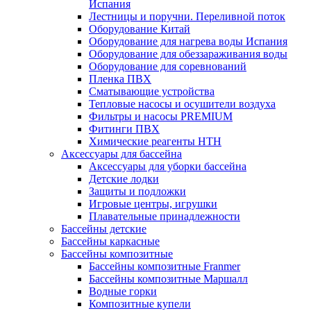
Испания
Лестницы и поручни. Переливной поток
Оборудование Китай
Оборудование для нагрева воды Испания
Оборудование для обеззараживания воды
Оборудование для соревнований
Пленка ПВХ
Сматывающие устройства
Тепловые насосы и осушители воздуха
Фильтры и насосы PREMIUM
Фитинги ПВХ
Химические реагенты HTH
Аксессуары для бассейна
Аксессуары для уборки бассейна
Детские лодки
Защиты и подложки
Игровые центры, игрушки
Плавательные принадлежности
Бассейны детские
Бассейны каркасные
Бассейны композитные
Бассейны композитные Franmer
Бассейны композитные Маршалл
Водные горки
Композитные купели