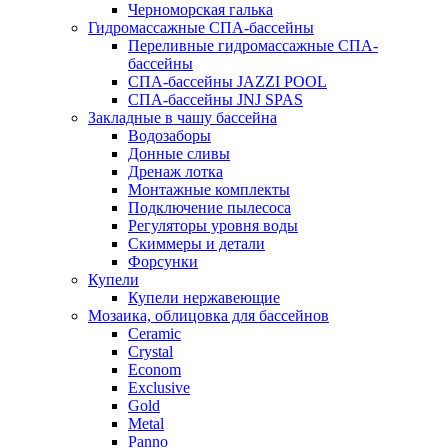
Черноморская галька
Гидромассажные СПА-бассейны
Переливные гидромассажные СПА-
бассейны
СПА-бассейны JAZZI POOL
СПА-бассейны JNJ SPAS
Закладные в чашу бассейна
Водозаборы
Донные сливы
Дренаж лотка
Монтажные комплекты
Подключение пылесоса
Регуляторы уровня воды
Скиммеры и детали
Форсунки
Купели
Купели нержавеющие
Мозаика, облицовка для бассейнов
Ceramic
Crystal
Econom
Exclusive
Gold
Metal
Panno