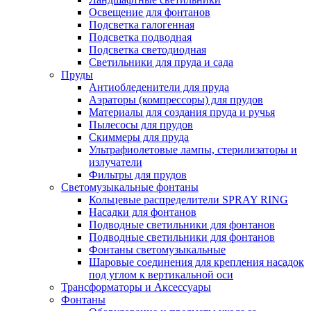
Освещение для фонтанов
Подсветка галогенная
Подсветка подводная
Подсветка светодиодная
Светильники для пруда и сада
Пруды
Антиобледенители для пруда
Аэраторы (компрессоры) для прудов
Материалы для создания пруда и ручья
Пылесосы для прудов
Скиммеры для пруда
Ультрафиолетовые лампы, стерилизаторы и
излучатели
Фильтры для прудов
Светомузыкальные фонтаны
Кольцевые распределители SPRAY RING
Насадки для фонтанов
Подводные светильники для фонтанов
Подводные светильники для фонтанов
Фонтаны светомузыкальные
Шаровые соединения для крепления насадок
под углом к вертикальной оси
Трансформаторы и Аксессуары
Фонтаны