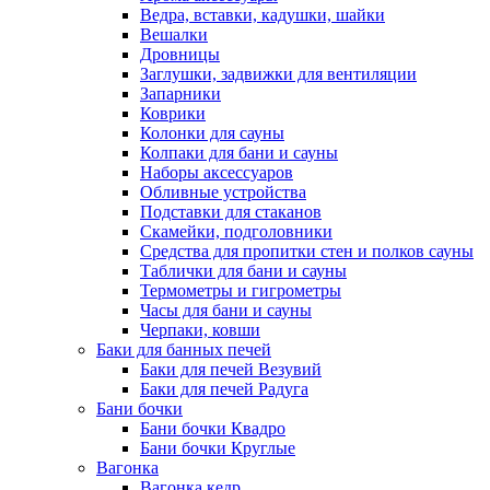
Ведра, вставки, кадушки, шайки
Вешалки
Дровницы
Заглушки, задвижки для вентиляции
Запарники
Коврики
Колонки для сауны
Колпаки для бани и сауны
Наборы аксессуаров
Обливные устройства
Подставки для стаканов
Скамейки, подголовники
Средства для пропитки стен и полков сауны
Таблички для бани и сауны
Термометры и гигрометры
Часы для бани и сауны
Черпаки, ковши
Баки для банных печей
Баки для печей Везувий
Баки для печей Радуга
Бани бочки
Бани бочки Квадро
Бани бочки Круглые
Вагонка
Вагонка кедр