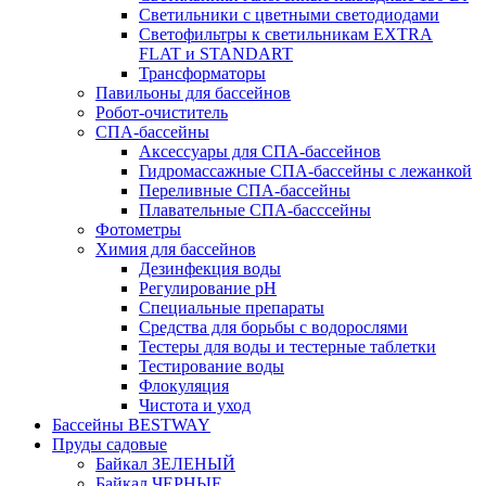
Светильники с цветными светодиодами
Светофильтры к светильникам EXTRA
FLAT и STANDART
Трансформаторы
Павильоны для бассейнов
Робот-очиститель
СПА-бассейны
Аксессуары для СПА-бассейнов
Гидромассажные СПА-бассейны с лежанкой
Переливные СПА-бассейны
Плавательные СПА-басссейны
Фотометры
Химия для бассейнов
Дезинфекция воды
Регулирование pH
Специальные препараты
Средства для борьбы с водорослями
Тестеры для воды и тестерные таблетки
Тестирование воды
Флокуляция
Чистота и уход
Бассейны BESTWAY
Пруды садовые
Байкал ЗЕЛЕНЫЙ
Байкал ЧЕРНЫЕ