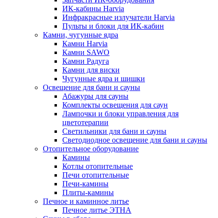
ИК-кабины Harvia
Инфракрасные излучатели Harvia
Пульты и блоки для ИК-кабин
Камни, чугунные ядра
Камни Harvia
Камни SAWO
Камни Радуга
Камни для виски
Чугунные ядра и шишки
Освещение для бани и сауны
Абажуры для сауны
Комплекты освещения для саун
Лампочки и блоки управления для
цветотерапии
Светильники для бани и сауны
Светодиодное освещение для бани и сауны
Отопительное оборудование
Камины
Котлы отопительные
Печи отопительные
Печи-камины
Плиты-камины
Печное и каминное литье
Печное литье ЭТНА