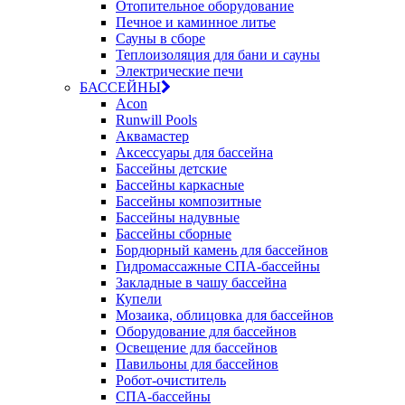
Отопительное оборудование
Печное и каминное литье
Сауны в сборе
Теплоизоляция для бани и сауны
Электрические печи
БАССЕЙНЫ
Acon
Runwill Pools
Аквамастер
Аксессуары для бассейна
Бассейны детские
Бассейны каркасные
Бассейны композитные
Бассейны надувные
Бассейны сборные
Бордюрный камень для бассейнов
Гидромассажные СПА-бассейны
Закладные в чашу бассейна
Купели
Мозаика, облицовка для бассейнов
Оборудование для бассейнов
Освещение для бассейнов
Павильоны для бассейнов
Робот-очиститель
СПА-бассейны