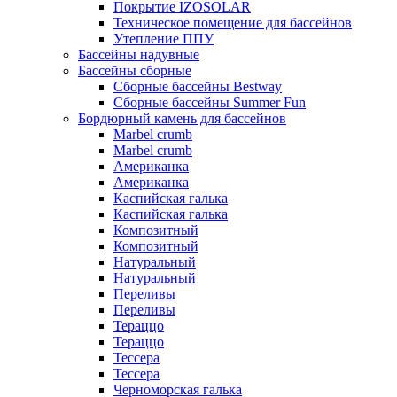
Покрытие IZOSOLAR
Техническое помещение для бассейнов
Утепление ППУ
Бассейны надувные
Бассейны сборные
Сборные бассейны Bestway
Сборные бассейны Summer Fun
Бордюрный камень для бассейнов
Marbel crumb
Marbel crumb
Американка
Американка
Каспийская галька
Каспийская галька
Композитный
Композитный
Натуральный
Натуральный
Переливы
Переливы
Тераццо
Тераццо
Тессера
Тессера
Черноморская галька