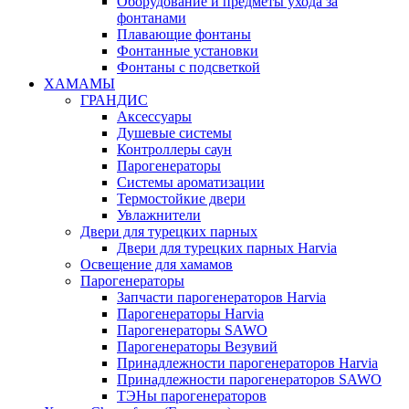
Оборудование и предметы ухода за
фонтанами
Плавающие фонтаны
Фонтанные установки
Фонтаны с подсветкой
ХАМАМЫ
ГРАНДИС
Аксессуары
Душевые системы
Контроллеры саун
Парогенераторы
Системы ароматизации
Термостойкие двери
Увлажнители
Двери для турецких парных
Двери для турецких парных Harvia
Освещение для хамамов
Парогенераторы
Запчасти парогенераторов Harvia
Парогенераторы Harvia
Парогенераторы SAWO
Парогенераторы Везувий
Принадлежности парогенераторов Harvia
Принадлежности парогенераторов SAWO
ТЭНы парогенераторов