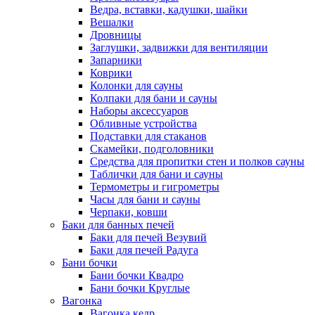
Ведра, вставки, кадушки, шайки
Вешалки
Дровницы
Заглушки, задвижки для вентиляции
Запарники
Коврики
Колонки для сауны
Колпаки для бани и сауны
Наборы аксессуаров
Обливные устройства
Подставки для стаканов
Скамейки, подголовники
Средства для пропитки стен и полков сауны
Таблички для бани и сауны
Термометры и гигрометры
Часы для бани и сауны
Черпаки, ковши
Баки для банных печей
Баки для печей Везувий
Баки для печей Радуга
Бани бочки
Бани бочки Квадро
Бани бочки Круглые
Вагонка
Вагонка кедр