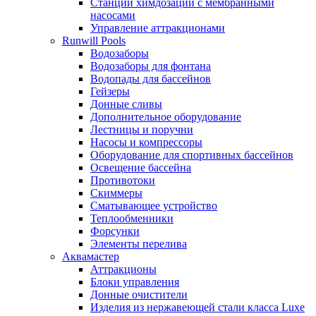
Станции химдозации с мембранными
насосами
Управление аттракционами
Runwill Pools
Водозаборы
Водозаборы для фонтана
Водопады для бассейнов
Гейзеры
Донные сливы
Дополнительное оборудование
Лестницы и поручни
Насосы и компрессоры
Оборудование для спортивных бассейнов
Освещение бассейна
Противотоки
Скиммеры
Сматывающее устройство
Теплообменники
Форсунки
Элементы перелива
Аквамастер
Аттракционы
Блоки управления
Донные очистители
Изделия из нержавеющей стали класса Luxe