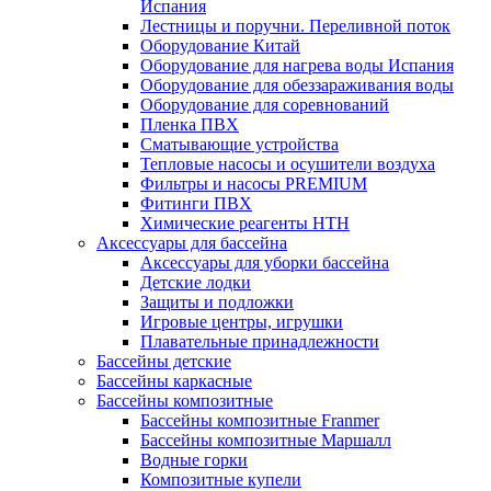
Испания
Лестницы и поручни. Переливной поток
Оборудование Китай
Оборудование для нагрева воды Испания
Оборудование для обеззараживания воды
Оборудование для соревнований
Пленка ПВХ
Сматывающие устройства
Тепловые насосы и осушители воздуха
Фильтры и насосы PREMIUM
Фитинги ПВХ
Химические реагенты HTH
Аксессуары для бассейна
Аксессуары для уборки бассейна
Детские лодки
Защиты и подложки
Игровые центры, игрушки
Плавательные принадлежности
Бассейны детские
Бассейны каркасные
Бассейны композитные
Бассейны композитные Franmer
Бассейны композитные Маршалл
Водные горки
Композитные купели