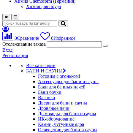
Химия Chemoform (Германия)
Химия для пруда
0
Сравнение
0
Избранное
Отслеживание заказа
Вход
Регистрация
Все категории
БАНИ И САУНЫ
Готовим с огоньком!
Аксессуары для бани и сауны
Баки для банных печей
Бани бочки
Вагонка
Двери для бани и сауны
Дровяные печи
Дымоходы для бани и сауны
ИК-оборудование
Камни, чугунные ядра
Освещение для бани и сауны