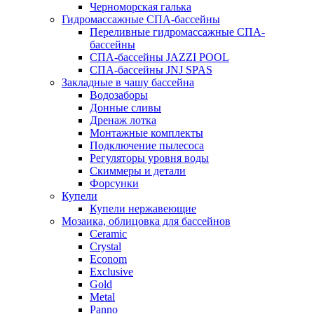
Черноморская галька
Гидромассажные СПА-бассейны
Переливные гидромассажные СПА-
бассейны
СПА-бассейны JAZZI POOL
СПА-бассейны JNJ SPAS
Закладные в чашу бассейна
Водозаборы
Донные сливы
Дренаж лотка
Монтажные комплекты
Подключение пылесоса
Регуляторы уровня воды
Скиммеры и детали
Форсунки
Купели
Купели нержавеющие
Мозаика, облицовка для бассейнов
Ceramic
Crystal
Econom
Exclusive
Gold
Metal
Panno