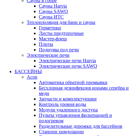
Сауны в сборе
Cауны Harvia
Сауны SAWO
Сауны ИТС
Теплоизоляция для бани и сауны
Герметики
Листы предтопочные
Мастер-флеш
Плиты
Подиумы под печи
Электрические печи
Электрические печи Harvia
Электрические печи SAWO
БАССЕЙНЫ
Acon
Автоматика обратной промывки
Беcхлорная дезинфекция ионами серебра и
меди
Запчасти и комплектующие
Контроль уровня воды
Модули удаленного доступа
Пульты управления фильтрацией и
подогревом
Разделительные дорожки для бассейнов
Станции химдозации