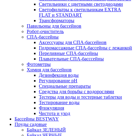
Светильники с цветными светодиодами
Светофильтры к светильникам EXTRA
FLAT и STANDART
Трансформаторы
Павильоны для бассейнов
Робот-очиститель
СПА-бассейны
Аксессуары для СПА-бассейнов
Гидромассажные СПА-бассейны с лежанкой
Переливные СПА-бассейны
Плавательные СПА-басссейны
Фотометры
Химия для бассейнов
Дезинфекция воды
Регулирование pH
Специальные препараты
Средства для борьбы с водорослями
Тестеры для воды и тестерные таблетки
Тестирование воды
Флокуляция
Чистота и уход
Бассейны BESTWAY
Пруды садовые
Байкал ЗЕЛЕНЫЙ
Байкал ЧЕРНЫЕ