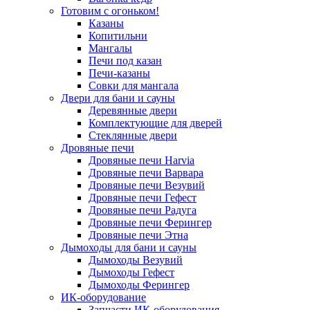
Готовим с огоньком!
Казаны
Копитильни
Мангалы
Печи под казан
Печи-казаны
Совки для мангала
Двери для бани и сауны
Деревянные двери
Комплектующие для дверей
Стеклянные двери
Дровяные печи
Дровяные печи Harvia
Дровяные печи Варвара
Дровяные печи Везувий
Дровяные печи Гефест
Дровяные печи Радуга
Дровяные печи Ферингер
Дровяные печи Этна
Дымоходы для бани и сауны
Дымоходы Везувий
Дымоходы Гефест
Дымоходы Ферингер
ИК-оборудование
Запчасти ИК-оборудования