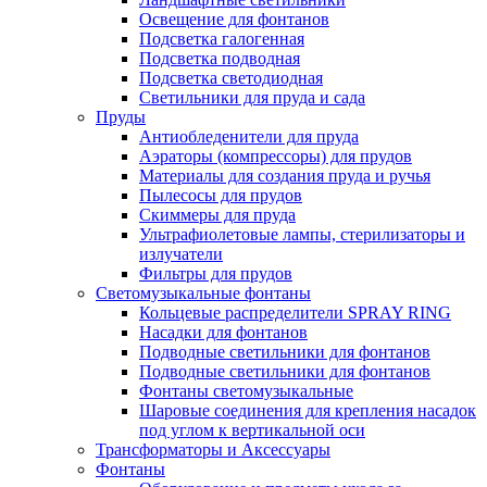
Освещение для фонтанов
Подсветка галогенная
Подсветка подводная
Подсветка светодиодная
Светильники для пруда и сада
Пруды
Антиобледенители для пруда
Аэраторы (компрессоры) для прудов
Материалы для создания пруда и ручья
Пылесосы для прудов
Скиммеры для пруда
Ультрафиолетовые лампы, стерилизаторы и
излучатели
Фильтры для прудов
Светомузыкальные фонтаны
Кольцевые распределители SPRAY RING
Насадки для фонтанов
Подводные светильники для фонтанов
Подводные светильники для фонтанов
Фонтаны светомузыкальные
Шаровые соединения для крепления насадок
под углом к вертикальной оси
Трансформаторы и Аксессуары
Фонтаны