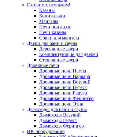
Готовим с огоньком!
Казаны
Копитильни
Мангалы
Печи под казан
Печи-казаны
Совки для мангала
Двери для бани и сауны
Деревянные двери
Комплектующие для дверей
Стеклянные двери
Дровяные печи
Дровяные печи Harvia
Дровяные печи Варвара
Дровяные печи Везувий
Дровяные печи Гефест
Дровяные печи Радуга
Дровяные печи Ферингер
Дровяные печи Этна
Дымоходы для бани и сауны
Дымоходы Везувий
Дымоходы Гефест
Дымоходы Ферингер
ИК-оборудование
Запчасти ИК-оборудования