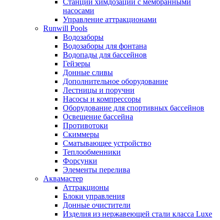
Станции химдозации с мембранными
насосами
Управление аттракционами
Runwill Pools
Водозаборы
Водозаборы для фонтана
Водопады для бассейнов
Гейзеры
Донные сливы
Дополнительное оборудование
Лестницы и поручни
Насосы и компрессоры
Оборудование для спортивных бассейнов
Освещение бассейна
Противотоки
Скиммеры
Сматывающее устройство
Теплообменники
Форсунки
Элементы перелива
Аквамастер
Аттракционы
Блоки управления
Донные очистители
Изделия из нержавеющей стали класса Luxe