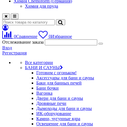
Химия Chemoform (Германия)
Химия для пруда
0
Сравнение
0
Избранное
Отслеживание заказа
Вход
Регистрация
Все категории
БАНИ И САУНЫ
Готовим с огоньком!
Аксессуары для бани и сауны
Баки для банных печей
Бани бочки
Вагонка
Двери для бани и сауны
Дровяные печи
Дымоходы для бани и сауны
ИК-оборудование
Камни, чугунные ядра
Освещение для бани и сауны