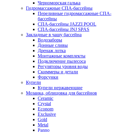
Черноморская галька
Гидромассажные СПА-бассейны
Переливные гидромассажные СПА-
бассейны
СПА-бассейны JAZZI POOL
СПА-бассейны JNJ SPAS
Закладные в чашу бассейна
Водозаборы
Донные сливы
Дренаж лотка
Монтажные комплекты
Подключение пылесоса
Регуляторы уровня воды
Скиммеры и детали
Форсунки
Купели
Купели нержавеющие
Мозаика, облицовка для бассейнов
Ceramic
Crystal
Econom
Exclusive
Gold
Metal
Panno