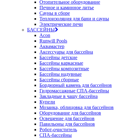
Отопительное оборудование
Печное и каминное литье
Сауны в сборе
Теплоизоляция для бани и сауны
Электрические печи
БАССЕЙНЫ
Acon
Runwill Pools
Аквамастер
Аксессуары для бассейна
Бассейны детские
Бассейны каркасные
Бассейны композитные
Бассейны надувные
Бассейны сборные
Бордюрный камень для бассейнов
Гидромассажные СПА-бассейны
Закладные в чашу бассейна
Купели
Мозаика, облицовка для бассейнов
Оборудование для бассейнов
Освещение для бассейнов
Павильоны для бассейнов
Робот-очиститель
СПА-бассейны