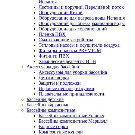
Испания
Лестницы и поручни. Переливной поток
Оборудование Китай
Оборудование для нагрева воды Испания
Оборудование для обеззараживания воды
Оборудование для соревнований
Пленка ПВХ
Сматывающие устройства
Тепловые насосы и осушители воздуха
Фильтры и насосы PREMIUM
Фитинги ПВХ
Химические реагенты HTH
Аксессуары для бассейна
Аксессуары для уборки бассейна
Детские лодки
Защиты и подложки
Игровые центры, игрушки
Плавательные принадлежности
Бассейны детские
Бассейны каркасные
Бассейны композитные
Бассейны композитные Franmer
Бассейны композитные Маршалл
Водные горки
Композитные купели