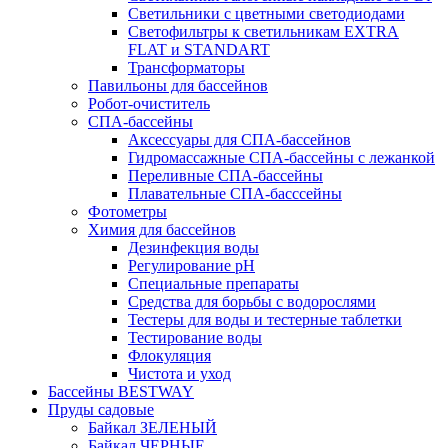
Светильники с цветными светодиодами
Светофильтры к светильникам EXTRA
FLAT и STANDART
Трансформаторы
Павильоны для бассейнов
Робот-очиститель
СПА-бассейны
Аксессуары для СПА-бассейнов
Гидромассажные СПА-бассейны с лежанкой
Переливные СПА-бассейны
Плавательные СПА-басссейны
Фотометры
Химия для бассейнов
Дезинфекция воды
Регулирование pH
Специальные препараты
Средства для борьбы с водорослями
Тестеры для воды и тестерные таблетки
Тестирование воды
Флокуляция
Чистота и уход
Бассейны BESTWAY
Пруды садовые
Байкал ЗЕЛЕНЫЙ
Байкал ЧЕРНЫЕ