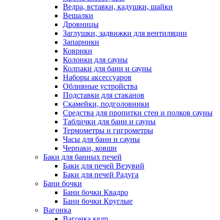
Ведра, вставки, кадушки, шайки
Вешалки
Дровницы
Заглушки, задвижки для вентиляции
Запарники
Коврики
Колонки для сауны
Колпаки для бани и сауны
Наборы аксессуаров
Обливные устройства
Подставки для стаканов
Скамейки, подголовники
Средства для пропитки стен и полков сауны
Таблички для бани и сауны
Термометры и гигрометры
Часы для бани и сауны
Черпаки, ковши
Баки для банных печей
Баки для печей Везувий
Баки для печей Радуга
Бани бочки
Бани бочки Квадро
Бани бочки Круглые
Вагонка
Вагонка кедр