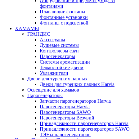
Оборудование и предметы ухода за
фонтанами
Плавающие фонтаны
Фонтанные установки
Фонтаны с подсветкой
ХАМАМЫ
ГРАНДИС
Аксессуары
Душевые системы
Контроллеры саун
Парогенераторы
Системы ароматизации
Термостойкие двери
Увлажнители
Двери для турецких парных
Двери для турецких парных Harvia
Освещение для хамамов
Парогенераторы
Запчасти парогенераторов Harvia
Парогенераторы Harvia
Парогенераторы SAWO
Парогенераторы Везувий
Принадлежности парогенераторов Harvia
Принадлежности парогенераторов SAWO
ТЭНы парогенераторов