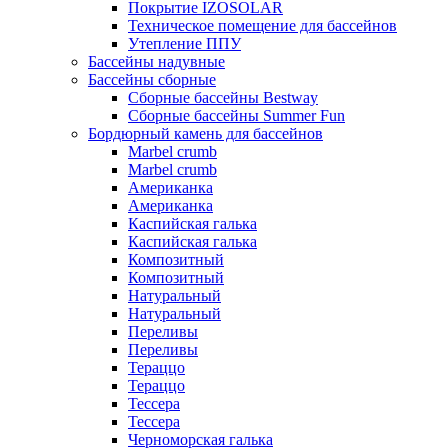
Покрытие IZOSOLAR
Техническое помещение для бассейнов
Утепление ППУ
Бассейны надувные
Бассейны сборные
Сборные бассейны Bestway
Сборные бассейны Summer Fun
Бордюрный камень для бассейнов
Marbel crumb
Marbel crumb
Американка
Американка
Каспийская галька
Каспийская галька
Композитный
Композитный
Натуральный
Натуральный
Переливы
Переливы
Тераццо
Тераццо
Тессера
Тессера
Черноморская галька