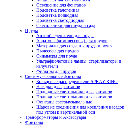
Освещение для фонтанов
Подсветка галогенная
Подсветка подводная
Подсветка светодиодная
Светильники для пруда и сада
Пруды
Антиобледенители для пруда
Аэраторы (компрессоры) для прудов
Материалы для создания пруда и ручья
Пылесосы для прудов
Скиммеры для пруда
Ультрафиолетовые лампы, стерилизаторы и
излучатели
Фильтры для прудов
Светомузыкальные фонтаны
Кольцевые распределители SPRAY RING
Насадки для фонтанов
Подводные светильники для фонтанов
Подводные светильники для фонтанов
Фонтаны светомузыкальные
Шаровые соединения для крепления насадок
под углом к вертикальной оси
Трансформаторы и Аксессуары
Фонтаны