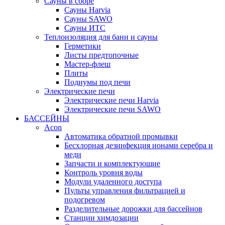
Сауны в сборе
Cауны Harvia
Сауны SAWO
Сауны ИТС
Теплоизоляция для бани и сауны
Герметики
Листы предтопочные
Мастер-флеш
Плиты
Подиумы под печи
Электрические печи
Электрические печи Harvia
Электрические печи SAWO
БАССЕЙНЫ
Acon
Автоматика обратной промывки
Беcхлорная дезинфекция ионами серебра и
меди
Запчасти и комплектующие
Контроль уровня воды
Модули удаленного доступа
Пульты управления фильтрацией и
подогревом
Разделительные дорожки для бассейнов
Станции химдозации