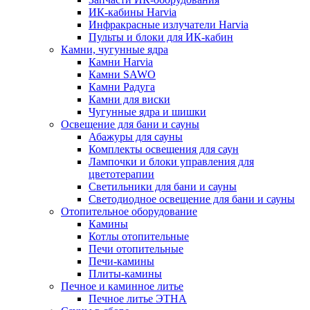
ИК-кабины Harvia
Инфракрасные излучатели Harvia
Пульты и блоки для ИК-кабин
Камни, чугунные ядра
Камни Harvia
Камни SAWO
Камни Радуга
Камни для виски
Чугунные ядра и шишки
Освещение для бани и сауны
Абажуры для сауны
Комплекты освещения для саун
Лампочки и блоки управления для
цветотерапии
Светильники для бани и сауны
Светодиодное освещение для бани и сауны
Отопительное оборудование
Камины
Котлы отопительные
Печи отопительные
Печи-камины
Плиты-камины
Печное и каминное литье
Печное литье ЭТНА