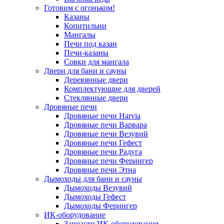
Готовим с огоньком!
Казаны
Копитильни
Мангалы
Печи под казан
Печи-казаны
Совки для мангала
Двери для бани и сауны
Деревянные двери
Комплектующие для дверей
Стеклянные двери
Дровяные печи
Дровяные печи Harvia
Дровяные печи Варвара
Дровяные печи Везувий
Дровяные печи Гефест
Дровяные печи Радуга
Дровяные печи Ферингер
Дровяные печи Этна
Дымоходы для бани и сауны
Дымоходы Везувий
Дымоходы Гефест
Дымоходы Ферингер
ИК-оборудование
Запчасти ИК-оборудования