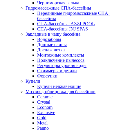
Черноморская галька
Гидромассажные СПА-бассейны
Переливные гидромассажные СПА-
бассейны
СПА-бассейны JAZZI POOL
СПА-бассейны JNJ SPAS
Закладные в чашу бассейна
Водозаборы
Донные сливы
Дренаж лотка
Монтажные комплекты
Подключение пылесоса
Регуляторы уровня воды
Скиммеры и детали
Форсунки
Купели
Купели нержавеющие
Мозаика, облицовка для бассейнов
Ceramic
Crystal
Econom
Exclusive
Gold
Metal
Panno