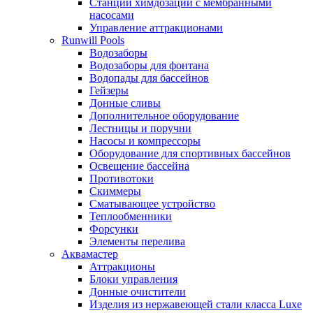
Станции химдозации с мембранными
насосами
Управление аттракционами
Runwill Pools
Водозаборы
Водозаборы для фонтана
Водопады для бассейнов
Гейзеры
Донные сливы
Дополнительное оборудование
Лестницы и поручни
Насосы и компрессоры
Оборудование для спортивных бассейнов
Освещение бассейна
Противотоки
Скиммеры
Сматывающее устройство
Теплообменники
Форсунки
Элементы перелива
Аквамастер
Аттракционы
Блоки управления
Донные очистители
Изделия из нержавеющей стали класса Luxe