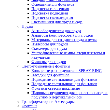
Освещение для фонтанов
Подсветка галогенная
Подсветка подводная
Подсветка светодиодная
Светильники для пруда и сада
Пруды
Антиобледенители для пруда
Аэраторы (компрессоры) для прудов
Материалы для создания пруда и ручья
Пылесосы для прудов
Скиммеры для пруда
Ультрафиолетовые лампы, стерилизаторы и
излучатели
Фильтры для прудов
Светомузыкальные фонтаны
Кольцевые распределители SPRAY RING
Насадки для фонтанов
Подводные светильники для фонтанов
Подводные светильники для фонтанов
Фонтаны светомузыкальные
Шаровые соединения для крепления насадок
под углом к вертикальной оси
Трансформаторы и Аксессуары
Фонтаны