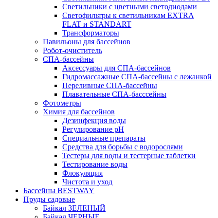
Светильники с цветными светодиодами
Светофильтры к светильникам EXTRA
FLAT и STANDART
Трансформаторы
Павильоны для бассейнов
Робот-очиститель
СПА-бассейны
Аксессуары для СПА-бассейнов
Гидромассажные СПА-бассейны с лежанкой
Переливные СПА-бассейны
Плавательные СПА-басссейны
Фотометры
Химия для бассейнов
Дезинфекция воды
Регулирование pH
Специальные препараты
Средства для борьбы с водорослями
Тестеры для воды и тестерные таблетки
Тестирование воды
Флокуляция
Чистота и уход
Бассейны BESTWAY
Пруды садовые
Байкал ЗЕЛЕНЫЙ
Байкал ЧЕРНЫЕ