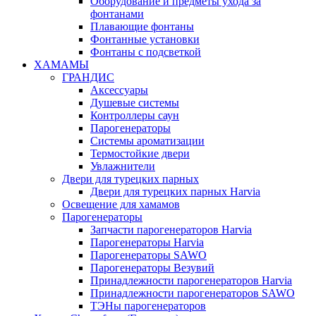
Оборудование и предметы ухода за
фонтанами
Плавающие фонтаны
Фонтанные установки
Фонтаны с подсветкой
ХАМАМЫ
ГРАНДИС
Аксессуары
Душевые системы
Контроллеры саун
Парогенераторы
Системы ароматизации
Термостойкие двери
Увлажнители
Двери для турецких парных
Двери для турецких парных Harvia
Освещение для хамамов
Парогенераторы
Запчасти парогенераторов Harvia
Парогенераторы Harvia
Парогенераторы SAWO
Парогенераторы Везувий
Принадлежности парогенераторов Harvia
Принадлежности парогенераторов SAWO
ТЭНы парогенераторов