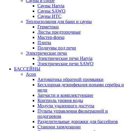
Сауны в сборе
Cауны Harvia
Сауны SAWO
Сауны ИТС
Теплоизоляция для бани и сауны
Герметики
Листы предтопочные
Мастер-флеш
Плиты
Подиумы под печи
Электрические печи
Электрические печи Harvia
Электрические печи SAWO
БАССЕЙНЫ
Acon
Автоматика обратной промывки
Беcхлорная дезинфекция ионами серебра и
меди
Запчасти и комплектующие
Контроль уровня воды
Модули удаленного доступа
Пульты управления фильтрацией и
подогревом
Разделительные дорожки для бассейнов
Станции химдозации