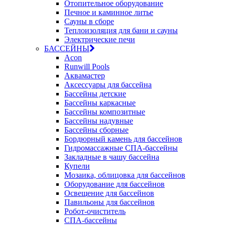
Отопительное оборудование
Печное и каминное литье
Сауны в сборе
Теплоизоляция для бани и сауны
Электрические печи
БАССЕЙНЫ
Acon
Runwill Pools
Аквамастер
Аксессуары для бассейна
Бассейны детские
Бассейны каркасные
Бассейны композитные
Бассейны надувные
Бассейны сборные
Бордюрный камень для бассейнов
Гидромассажные СПА-бассейны
Закладные в чашу бассейна
Купели
Мозаика, облицовка для бассейнов
Оборудование для бассейнов
Освещение для бассейнов
Павильоны для бассейнов
Робот-очиститель
СПА-бассейны