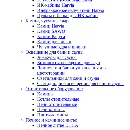
ИК-кабины Harvia
Инфракрасные излучатели Harvia
Пульты и блоки для ИК-кабин
Камни, чугунные ядра
Камни Harvia
Камни SAWO
Камни Радуга
Камни для виски
Чугунные ядра и шишки
Освещение для бани и сауны
Абажуры для сауны
Комплекты освещения для саун
Лампочки и блоки управления для
цветотерапии
Светильники для бани и сауны
Светодиодное освещение для бани и сауны
Отопительное оборудование
Камины
Котлы отопительные
Печи отопительные
Печи-камины
Плиты-камины
Печное и каминное литье
Печное литье ЭТНА