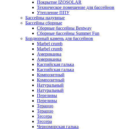
Покрытие IZOSOLAR
Техническое помещение для бассейнов
Утепление ППУ
Бассейны надувные
Бассейны сборные
Сборные бассейны Bestway
Сборные бассейны Summer Fun
Бордюрный камень для бассейнов
Marbel crumb
Marbel crumb
Американка
Американка
Каспийская галька
Каспийская галька
Композитный
Композитный
Натуральный
Натуральный
Переливы
Переливы
Тераццо
Тераццо
Тессера
Тессера
Черноморская галька