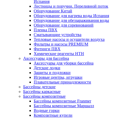
Испания
Лестницы и поручни. Переливной поток
Оборудование Китай
Оборудование для нагрева воды Испания
Оборудование для обеззараживания воды
Оборудование для соревнований
Пленка ПВХ
Сматывающие устройства
Тепловые насосы и осушители воздуха
Фильтры и насосы PREMIUM
Фитинги ПВХ
Химические реагенты HTH
Аксессуары для бассейна
Аксессуары для уборки бассейна
Детские лодки
Защиты и подложки
Игровые центры, игрушки
Плавательные принадлежности
Бассейны детские
Бассейны каркасные
Бассейны композитные
Бассейны композитные Franmer
Бассейны композитные Маршалл
Водные горки
Композитные купели