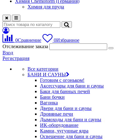
Химия Chemoform (Германия)
Химия для пруда
0
Сравнение
0
Избранное
Отслеживание заказа
Вход
Регистрация
Все категории
БАНИ И САУНЫ
Готовим с огоньком!
Аксессуары для бани и сауны
Баки для банных печей
Бани бочки
Вагонка
Двери для бани и сауны
Дровяные печи
Дымоходы для бани и сауны
ИК-оборудование
Камни, чугунные ядра
Освещение для бани и сауны