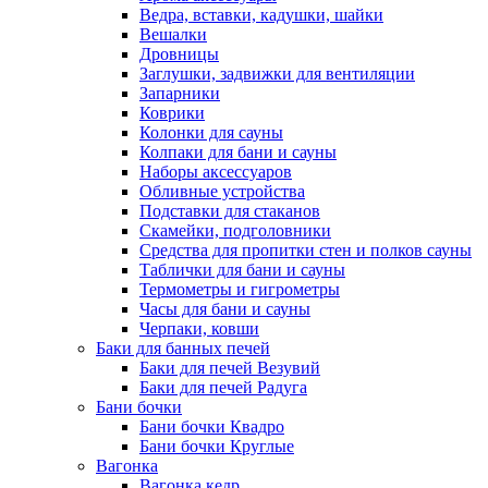
Ведра, вставки, кадушки, шайки
Вешалки
Дровницы
Заглушки, задвижки для вентиляции
Запарники
Коврики
Колонки для сауны
Колпаки для бани и сауны
Наборы аксессуаров
Обливные устройства
Подставки для стаканов
Скамейки, подголовники
Средства для пропитки стен и полков сауны
Таблички для бани и сауны
Термометры и гигрометры
Часы для бани и сауны
Черпаки, ковши
Баки для банных печей
Баки для печей Везувий
Баки для печей Радуга
Бани бочки
Бани бочки Квадро
Бани бочки Круглые
Вагонка
Вагонка кедр