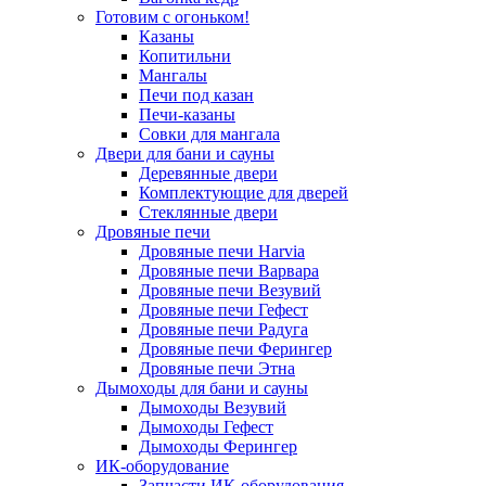
Готовим с огоньком!
Казаны
Копитильни
Мангалы
Печи под казан
Печи-казаны
Совки для мангала
Двери для бани и сауны
Деревянные двери
Комплектующие для дверей
Стеклянные двери
Дровяные печи
Дровяные печи Harvia
Дровяные печи Варвара
Дровяные печи Везувий
Дровяные печи Гефест
Дровяные печи Радуга
Дровяные печи Ферингер
Дровяные печи Этна
Дымоходы для бани и сауны
Дымоходы Везувий
Дымоходы Гефест
Дымоходы Ферингер
ИК-оборудование
Запчасти ИК-оборудования