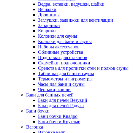
Ведра, вставки, кадушки, шайки
Вешалки
Дровницы
Заглушки, задвижки для вентиляции
Запарники
Коврики
Колонки для сауны
Колпаки для бани и сауны
Наборы аксессуаров
Обливные устройства
Подставки для стаканов
Скамейки, подголовники
Средства для пропитки стен и полков сауны
Таблички для бани и сауны
Термометры и гигрометры
Часы для бани и сауны
Черпаки, ковши
Баки для банных печей
Баки для печей Везувий
Баки для печей Радуга
Бани бочки
Бани бочки Квадро
Бани бочки Круглые
Вагонка
Вагонка кедр