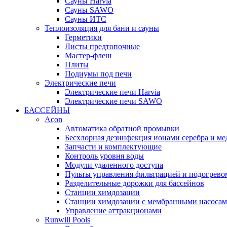
Cауны Harvia
Сауны SAWO
Сауны ИТС
Теплоизоляция для бани и сауны
Герметики
Листы предтопочные
Мастер-флеш
Плиты
Подиумы под печи
Электрические печи
Электрические печи Harvia
Электрические печи SAWO
БАССЕЙНЫ
Acon
Автоматика обратной промывки
Беcхлорная дезинфекция ионами серебра и ме
Запчасти и комплектующие
Контроль уровня воды
Модули удаленного доступа
Пульты управления фильтрацией и подогрево
Разделительные дорожки для бассейнов
Станции химдозации
Станции химдозации с мембранными насоса
Управление аттракционами
Runwill Pools