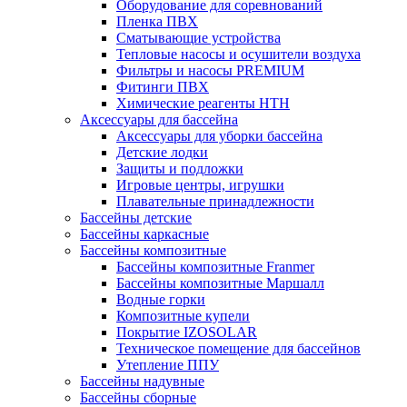
Оборудование для соревнований
Пленка ПВХ
Сматывающие устройства
Тепловые насосы и осушители воздуха
Фильтры и насосы PREMIUM
Фитинги ПВХ
Химические реагенты HTH
Аксессуары для бассейна
Аксессуары для уборки бассейна
Детские лодки
Защиты и подложки
Игровые центры, игрушки
Плавательные принадлежности
Бассейны детские
Бассейны каркасные
Бассейны композитные
Бассейны композитные Franmer
Бассейны композитные Маршалл
Водные горки
Композитные купели
Покрытие IZOSOLAR
Техническое помещение для бассейнов
Утепление ППУ
Бассейны надувные
Бассейны сборные