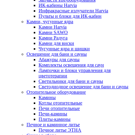
ИК-кабины Harvia
Инфракрасные излучатели Harvia
Пульты и блоки для ИК-кабин
Камни, чугунные ядра
Камни Harvia
Камни SAWO
Камни Радуга
Камни для виски
Чугунные ядра и шишки
Освещение для бани и сауны
Абажуры для сауны
Комплекты освещения для саун
Лампочки и блоки управления для
цветотерапии
Светильники для бани и сауны
Светодиодное освещение для бани и сауны
Отопительное оборудование
Камины
Котлы отопительные
Печи отопительные
Печи-камины
Плиты-камины
Печное и каминное литье
Печное литье ЭТНА