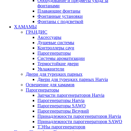
Оборудование и предметы ухода за
фонтанами
Плавающие фонтаны
Фонтанные установки
Фонтаны с подсветкой
ХАМАМЫ
ГРАНДИС
Аксессуары
Душевые системы
Контроллеры саун
Парогенераторы
Системы ароматизации
Термостойкие двери
Увлажнители
Двери для турецких парных
Двери для турецких парных Harvia
Освещение для хамамов
Парогенераторы
Запчасти парогенераторов Harvia
Парогенераторы Harvia
Парогенераторы SAWO
Парогенераторы Везувий
Принадлежности парогенераторов Harvia
Принадлежности парогенераторов SAWO
ТЭНы парогенераторов