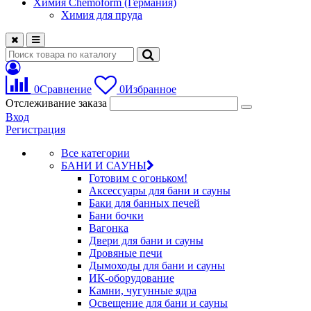
Химия Chemoform (Германия)
Химия для пруда
0
Сравнение
0
Избранное
Отслеживание заказа
Вход
Регистрация
Все категории
БАНИ И САУНЫ
Готовим с огоньком!
Аксессуары для бани и сауны
Баки для банных печей
Бани бочки
Вагонка
Двери для бани и сауны
Дровяные печи
Дымоходы для бани и сауны
ИК-оборудование
Камни, чугунные ядра
Освещение для бани и сауны