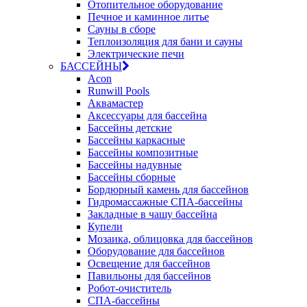
Отопительное оборудование
Печное и каминное литье
Сауны в сборе
Теплоизоляция для бани и сауны
Электрические печи
БАССЕЙНЫ
Acon
Runwill Pools
Аквамастер
Аксессуары для бассейна
Бассейны детские
Бассейны каркасные
Бассейны композитные
Бассейны надувные
Бассейны сборные
Бордюрный камень для бассейнов
Гидромассажные СПА-бассейны
Закладные в чашу бассейна
Купели
Мозаика, облицовка для бассейнов
Оборудование для бассейнов
Освещение для бассейнов
Павильоны для бассейнов
Робот-очиститель
СПА-бассейны