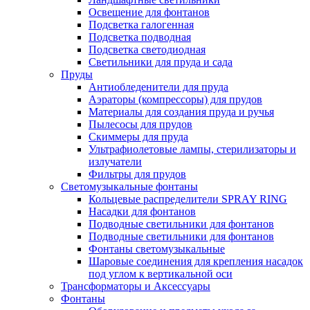
Освещение для фонтанов
Подсветка галогенная
Подсветка подводная
Подсветка светодиодная
Светильники для пруда и сада
Пруды
Антиобледенители для пруда
Аэраторы (компрессоры) для прудов
Материалы для создания пруда и ручья
Пылесосы для прудов
Скиммеры для пруда
Ультрафиолетовые лампы, стерилизаторы и
излучатели
Фильтры для прудов
Светомузыкальные фонтаны
Кольцевые распределители SPRAY RING
Насадки для фонтанов
Подводные светильники для фонтанов
Подводные светильники для фонтанов
Фонтаны светомузыкальные
Шаровые соединения для крепления насадок
под углом к вертикальной оси
Трансформаторы и Аксессуары
Фонтаны