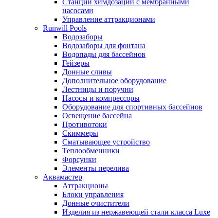
Станции химдозации с мембранными
насосами
Управление аттракционами
Runwill Pools
Водозаборы
Водозаборы для фонтана
Водопады для бассейнов
Гейзеры
Донные сливы
Дополнительное оборудование
Лестницы и поручни
Насосы и компрессоры
Оборудование для спортивных бассейнов
Освещение бассейна
Противотоки
Скиммеры
Сматывающее устройство
Теплообменники
Форсунки
Элементы перелива
Аквамастер
Аттракционы
Блоки управления
Донные очистители
Изделия из нержавеющей стали класса Luxe