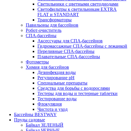
Светильники с цветными светодиодами
Светофильтры к светильникам EXTRA
FLAT и STANDART
Трансформаторы
Павильоны для бассейнов
Робот-очиститель
СПА-бассейны
Аксессуары для СПА-бассейнов
Гидромассажные СПА-бассейны с лежанкой
Переливные СПА-бассейны
Плавательные СПА-басссейны
Фотометры
Химия для бассейнов
Дезинфекция воды
Регулирование pH
Специальные препараты
Средства для борьбы с водорослями
Тестеры для воды и тестерные таблетки
Тестирование воды
Флокуляция
Чистота и уход
Бассейны BESTWAY
Пруды садовые
Байкал ЗЕЛЕНЫЙ
Байкал ЧЕРНЫЕ