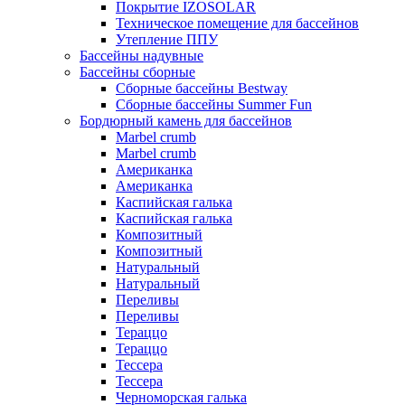
Покрытие IZOSOLAR
Техническое помещение для бассейнов
Утепление ППУ
Бассейны надувные
Бассейны сборные
Сборные бассейны Bestway
Сборные бассейны Summer Fun
Бордюрный камень для бассейнов
Marbel crumb
Marbel crumb
Американка
Американка
Каспийская галька
Каспийская галька
Композитный
Композитный
Натуральный
Натуральный
Переливы
Переливы
Тераццо
Тераццо
Тессера
Тессера
Черноморская галька