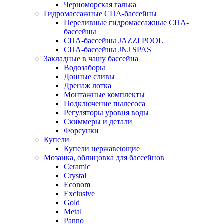
Черноморская галька
Гидромассажные СПА-бассейны
Переливные гидромассажные СПА-
бассейны
СПА-бассейны JAZZI POOL
СПА-бассейны JNJ SPAS
Закладные в чашу бассейна
Водозаборы
Донные сливы
Дренаж лотка
Монтажные комплекты
Подключение пылесоса
Регуляторы уровня воды
Скиммеры и детали
Форсунки
Купели
Купели нержавеющие
Мозаика, облицовка для бассейнов
Ceramic
Crystal
Econom
Exclusive
Gold
Metal
Panno