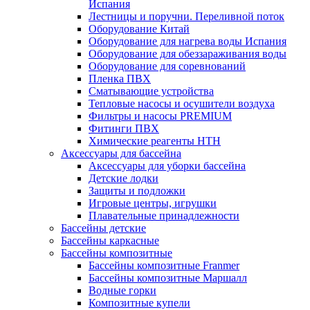
Испания
Лестницы и поручни. Переливной поток
Оборудование Китай
Оборудование для нагрева воды Испания
Оборудование для обеззараживания воды
Оборудование для соревнований
Пленка ПВХ
Сматывающие устройства
Тепловые насосы и осушители воздуха
Фильтры и насосы PREMIUM
Фитинги ПВХ
Химические реагенты HTH
Аксессуары для бассейна
Аксессуары для уборки бассейна
Детские лодки
Защиты и подложки
Игровые центры, игрушки
Плавательные принадлежности
Бассейны детские
Бассейны каркасные
Бассейны композитные
Бассейны композитные Franmer
Бассейны композитные Маршалл
Водные горки
Композитные купели