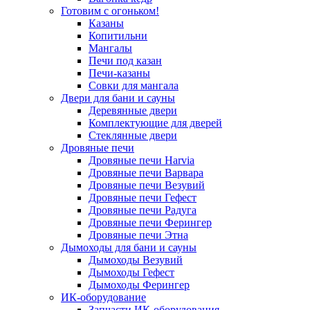
Готовим с огоньком!
Казаны
Копитильни
Мангалы
Печи под казан
Печи-казаны
Совки для мангала
Двери для бани и сауны
Деревянные двери
Комплектующие для дверей
Стеклянные двери
Дровяные печи
Дровяные печи Harvia
Дровяные печи Варвара
Дровяные печи Везувий
Дровяные печи Гефест
Дровяные печи Радуга
Дровяные печи Ферингер
Дровяные печи Этна
Дымоходы для бани и сауны
Дымоходы Везувий
Дымоходы Гефест
Дымоходы Ферингер
ИК-оборудование
Запчасти ИК-оборудования