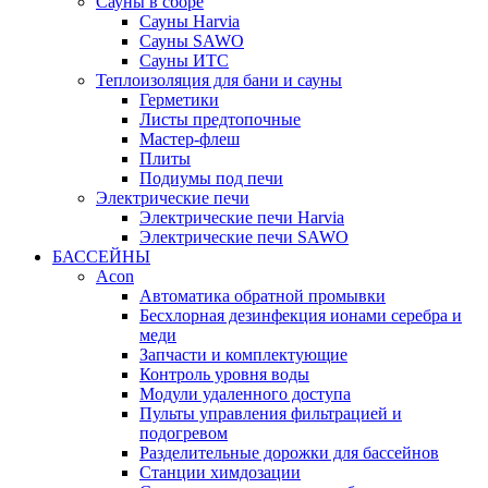
Сауны в сборе
Cауны Harvia
Сауны SAWO
Сауны ИТС
Теплоизоляция для бани и сауны
Герметики
Листы предтопочные
Мастер-флеш
Плиты
Подиумы под печи
Электрические печи
Электрические печи Harvia
Электрические печи SAWO
БАССЕЙНЫ
Acon
Автоматика обратной промывки
Беcхлорная дезинфекция ионами серебра и
меди
Запчасти и комплектующие
Контроль уровня воды
Модули удаленного доступа
Пульты управления фильтрацией и
подогревом
Разделительные дорожки для бассейнов
Станции химдозации