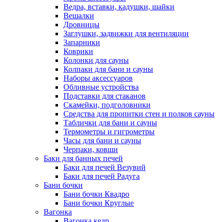
Ведра, вставки, кадушки, шайки
Вешалки
Дровницы
Заглушки, задвижки для вентиляции
Запарники
Коврики
Колонки для сауны
Колпаки для бани и сауны
Наборы аксессуаров
Обливные устройства
Подставки для стаканов
Скамейки, подголовники
Средства для пропитки стен и полков сауны
Таблички для бани и сауны
Термометры и гигрометры
Часы для бани и сауны
Черпаки, ковши
Баки для банных печей
Баки для печей Везувий
Баки для печей Радуга
Бани бочки
Бани бочки Квадро
Бани бочки Круглые
Вагонка
Вагонка кедр