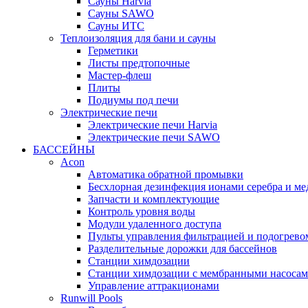
Cауны Harvia
Сауны SAWO
Сауны ИТС
Теплоизоляция для бани и сауны
Герметики
Листы предтопочные
Мастер-флеш
Плиты
Подиумы под печи
Электрические печи
Электрические печи Harvia
Электрические печи SAWO
БАССЕЙНЫ
Acon
Автоматика обратной промывки
Беcхлорная дезинфекция ионами серебра и ме
Запчасти и комплектующие
Контроль уровня воды
Модули удаленного доступа
Пульты управления фильтрацией и подогрево
Разделительные дорожки для бассейнов
Станции химдозации
Станции химдозации с мембранными насоса
Управление аттракционами
Runwill Pools