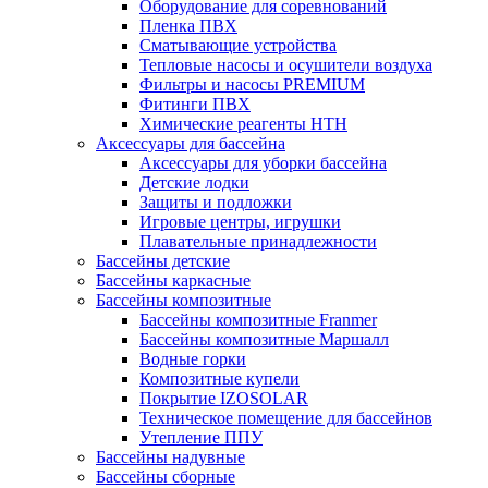
Оборудование для соревнований
Пленка ПВХ
Сматывающие устройства
Тепловые насосы и осушители воздуха
Фильтры и насосы PREMIUM
Фитинги ПВХ
Химические реагенты HTH
Аксессуары для бассейна
Аксессуары для уборки бассейна
Детские лодки
Защиты и подложки
Игровые центры, игрушки
Плавательные принадлежности
Бассейны детские
Бассейны каркасные
Бассейны композитные
Бассейны композитные Franmer
Бассейны композитные Маршалл
Водные горки
Композитные купели
Покрытие IZOSOLAR
Техническое помещение для бассейнов
Утепление ППУ
Бассейны надувные
Бассейны сборные