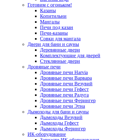
Готовим с огоньком!
Казаны
Копитильни
Мангалы
Печи под казан
Печи-казаны
Совки для мангала
Двери для бани и сауны
Деревянные двери
Комплектующие для дверей
Стеклянные двери
Дровяные печи
Дровяные печи Harvia
Дровяные печи Варвара
Дровяные печи Везувий
Дровяные печи Гефест
Дровяные печи Радуга
Дровяные печи Ферингер
Дровяные печи Этна
Дымоходы для бани и сауны
Дымоходы Везувий
Дымоходы Гефест
Дымоходы Ферингер
ИК-оборудование
Запчасти ИК-оборудования