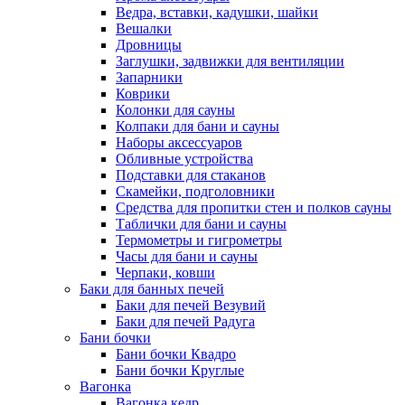
Ведра, вставки, кадушки, шайки
Вешалки
Дровницы
Заглушки, задвижки для вентиляции
Запарники
Коврики
Колонки для сауны
Колпаки для бани и сауны
Наборы аксессуаров
Обливные устройства
Подставки для стаканов
Скамейки, подголовники
Средства для пропитки стен и полков сауны
Таблички для бани и сауны
Термометры и гигрометры
Часы для бани и сауны
Черпаки, ковши
Баки для банных печей
Баки для печей Везувий
Баки для печей Радуга
Бани бочки
Бани бочки Квадро
Бани бочки Круглые
Вагонка
Вагонка кедр