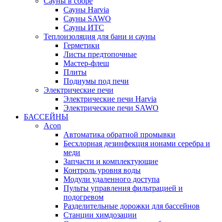
Сауны в сборе
Cауны Harvia
Сауны SAWO
Сауны ИТС
Теплоизоляция для бани и сауны
Герметики
Листы предтопочные
Мастер-флеш
Плиты
Подиумы под печи
Электрические печи
Электрические печи Harvia
Электрические печи SAWO
БАССЕЙНЫ
Acon
Автоматика обратной промывки
Беcхлорная дезинфекция ионами серебра и
меди
Запчасти и комплектующие
Контроль уровня воды
Модули удаленного доступа
Пульты управления фильтрацией и
подогревом
Разделительные дорожки для бассейнов
Станции химдозации