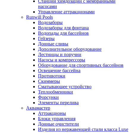
Станции химдозации с мембранными
насосами
Управление аттракционами
Runwill Pools
Водозаборы
Водозаборы для фонтана
Водопады для бассейнов
Гейзеры
Донные сливы
Дополнительное оборудование
Лестницы и поручни
Насосы и компрессоры
Оборудование для спортивных бассейнов
Освещение бассейна
Противотоки
Скиммеры
Сматывающее устройство
Теплообменники
Форсунки
Элементы перелива
Аквамастер
Аттракционы
Блоки управления
Донные очистители
Изделия из нержавеющей стали класса Luxe