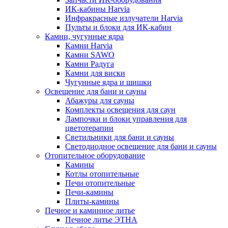
ИК-кабины Harvia
Инфракрасные излучатели Harvia
Пульты и блоки для ИК-кабин
Камни, чугунные ядра
Камни Harvia
Камни SAWO
Камни Радуга
Камни для виски
Чугунные ядра и шишки
Освещение для бани и сауны
Абажуры для сауны
Комплекты освещения для саун
Лампочки и блоки управления для
цветотерапии
Светильники для бани и сауны
Светодиодное освещение для бани и сауны
Отопительное оборудование
Камины
Котлы отопительные
Печи отопительные
Печи-камины
Плиты-камины
Печное и каминное литье
Печное литье ЭТНА