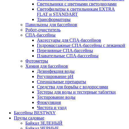
Светильники с цветными светодиодами
Светофильтры к светильникам EXTRA
FLAT и STANDART
Трансформаторы
Павильоны для бассейнов
Робот-очиститель
СПА-бассейны
Аксессуары для СПА-бассейнов
Гидромассажные СПА-бассейны с лежанкой
Переливные СПА-бассейны
Плавательные СПА-басссейны
Фотометры
Химия для бассейнов
Дезинфекция воды
Регулирование pH
Специальные препараты
Средства для борьбы с водорослями
Тестеры для воды и тестерные таблетки
Тестирование воды
Флокуляция
Чистота и уход
Бассейны BESTWAY
Пруды садовые
Байкал ЗЕЛЕНЫЙ
Байкал ЧЕРНЫЕ