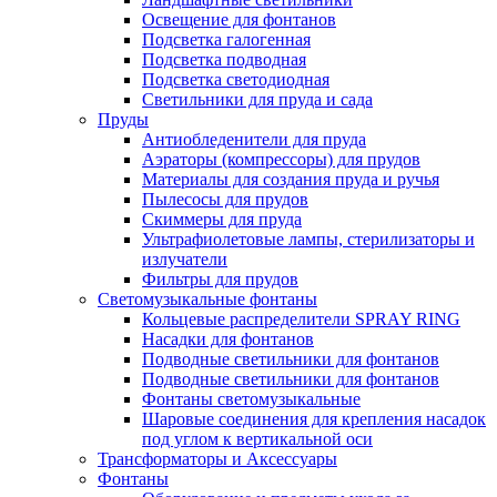
Освещение для фонтанов
Подсветка галогенная
Подсветка подводная
Подсветка светодиодная
Светильники для пруда и сада
Пруды
Антиобледенители для пруда
Аэраторы (компрессоры) для прудов
Материалы для создания пруда и ручья
Пылесосы для прудов
Скиммеры для пруда
Ультрафиолетовые лампы, стерилизаторы и
излучатели
Фильтры для прудов
Светомузыкальные фонтаны
Кольцевые распределители SPRAY RING
Насадки для фонтанов
Подводные светильники для фонтанов
Подводные светильники для фонтанов
Фонтаны светомузыкальные
Шаровые соединения для крепления насадок
под углом к вертикальной оси
Трансформаторы и Аксессуары
Фонтаны