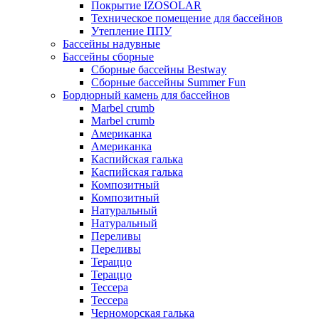
Покрытие IZOSOLAR
Техническое помещение для бассейнов
Утепление ППУ
Бассейны надувные
Бассейны сборные
Сборные бассейны Bestway
Сборные бассейны Summer Fun
Бордюрный камень для бассейнов
Marbel crumb
Marbel crumb
Американка
Американка
Каспийская галька
Каспийская галька
Композитный
Композитный
Натуральный
Натуральный
Переливы
Переливы
Тераццо
Тераццо
Тессера
Тессера
Черноморская галька