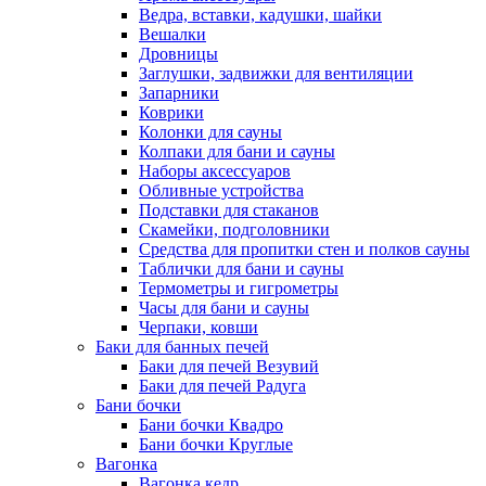
Ведра, вставки, кадушки, шайки
Вешалки
Дровницы
Заглушки, задвижки для вентиляции
Запарники
Коврики
Колонки для сауны
Колпаки для бани и сауны
Наборы аксессуаров
Обливные устройства
Подставки для стаканов
Скамейки, подголовники
Средства для пропитки стен и полков сауны
Таблички для бани и сауны
Термометры и гигрометры
Часы для бани и сауны
Черпаки, ковши
Баки для банных печей
Баки для печей Везувий
Баки для печей Радуга
Бани бочки
Бани бочки Квадро
Бани бочки Круглые
Вагонка
Вагонка кедр