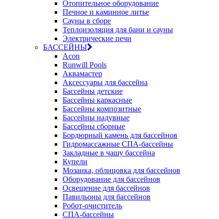
Отопительное оборудование
Печное и каминное литье
Сауны в сборе
Теплоизоляция для бани и сауны
Электрические печи
БАССЕЙНЫ
Acon
Runwill Pools
Аквамастер
Аксессуары для бассейна
Бассейны детские
Бассейны каркасные
Бассейны композитные
Бассейны надувные
Бассейны сборные
Бордюрный камень для бассейнов
Гидромассажные СПА-бассейны
Закладные в чашу бассейна
Купели
Мозаика, облицовка для бассейнов
Оборудование для бассейнов
Освещение для бассейнов
Павильоны для бассейнов
Робот-очиститель
СПА-бассейны