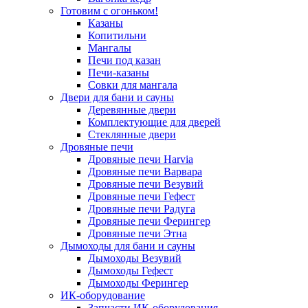
Готовим с огоньком!
Казаны
Копитильни
Мангалы
Печи под казан
Печи-казаны
Совки для мангала
Двери для бани и сауны
Деревянные двери
Комплектующие для дверей
Стеклянные двери
Дровяные печи
Дровяные печи Harvia
Дровяные печи Варвара
Дровяные печи Везувий
Дровяные печи Гефест
Дровяные печи Радуга
Дровяные печи Ферингер
Дровяные печи Этна
Дымоходы для бани и сауны
Дымоходы Везувий
Дымоходы Гефест
Дымоходы Ферингер
ИК-оборудование
Запчасти ИК-оборудования