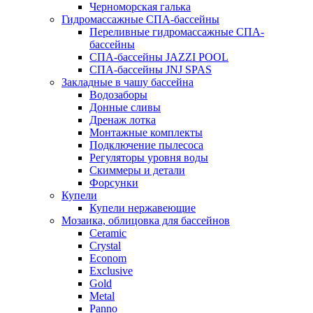
Черноморская галька
Гидромассажные СПА-бассейны
Переливные гидромассажные СПА-
бассейны
СПА-бассейны JAZZI POOL
СПА-бассейны JNJ SPAS
Закладные в чашу бассейна
Водозаборы
Донные сливы
Дренаж лотка
Монтажные комплекты
Подключение пылесоса
Регуляторы уровня воды
Скиммеры и детали
Форсунки
Купели
Купели нержавеющие
Мозаика, облицовка для бассейнов
Ceramic
Crystal
Econom
Exclusive
Gold
Metal
Panno