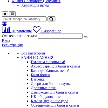
Химия Chemoform (Германия)
Химия для пруда
0
Сравнение
0
Избранное
Отслеживание заказа
Вход
Регистрация
Все категории
БАНИ И САУНЫ
Готовим с огоньком!
Аксессуары для бани и сауны
Баки для банных печей
Бани бочки
Вагонка
Двери для бани и сауны
Дровяные печи
Дымоходы для бани и сауны
ИК-оборудование
Камни, чугунные ядра
Освещение для бани и сауны