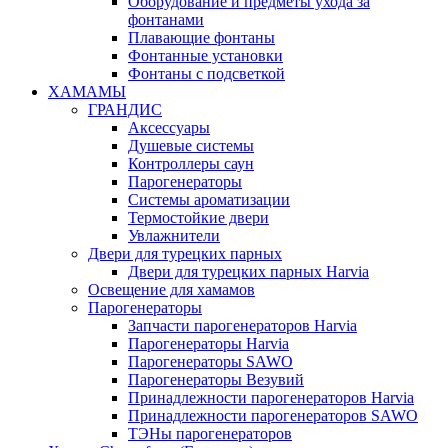
Оборудование и предметы ухода за
фонтанами
Плавающие фонтаны
Фонтанные установки
Фонтаны с подсветкой
ХАМАМЫ
ГРАНДИС
Аксессуары
Душевые системы
Контроллеры саун
Парогенераторы
Системы ароматизации
Термостойкие двери
Увлажнители
Двери для турецких парных
Двери для турецких парных Harvia
Освещение для хамамов
Парогенераторы
Запчасти парогенераторов Harvia
Парогенераторы Harvia
Парогенераторы SAWO
Парогенераторы Везувий
Принадлежности парогенераторов Harvia
Принадлежности парогенераторов SAWO
ТЭНы парогенераторов