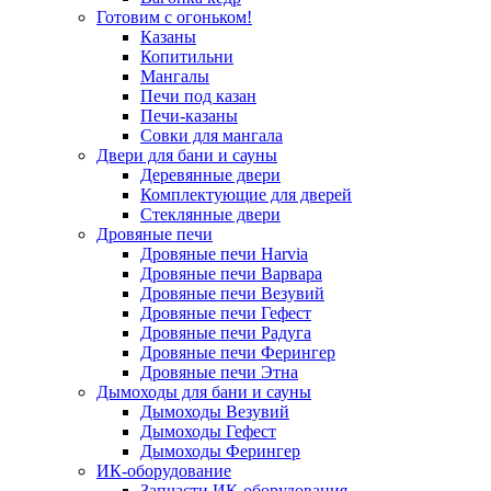
Готовим с огоньком!
Казаны
Копитильни
Мангалы
Печи под казан
Печи-казаны
Совки для мангала
Двери для бани и сауны
Деревянные двери
Комплектующие для дверей
Стеклянные двери
Дровяные печи
Дровяные печи Harvia
Дровяные печи Варвара
Дровяные печи Везувий
Дровяные печи Гефест
Дровяные печи Радуга
Дровяные печи Ферингер
Дровяные печи Этна
Дымоходы для бани и сауны
Дымоходы Везувий
Дымоходы Гефест
Дымоходы Ферингер
ИК-оборудование
Запчасти ИК-оборудования