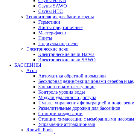
Cауны Harvia
Сауны SAWO
Сауны ИТС
Теплоизоляция для бани и сауны
Герметики
Листы предтопочные
Мастер-флеш
Плиты
Подиумы под печи
Электрические печи
Электрические печи Harvia
Электрические печи SAWO
БАССЕЙНЫ
Acon
Автоматика обратной промывки
Беcхлорная дезинфекция ионами серебра и ме
Запчасти и комплектующие
Контроль уровня воды
Модули удаленного доступа
Пульты управления фильтрацией и подогрево
Разделительные дорожки для бассейнов
Станции химдозации
Станции химдозации с мембранными насоса
Управление аттракционами
Runwill Pools