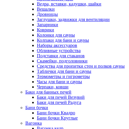
Ведра, вставки, кадушки, шайки
Вешалки
Дровницы
Заглушки, задвижки для вентиляции
Запарники
Коврики
Колонки для сауны
Колпаки для бани и сауны
Наборы аксессуаров
Обливные устройства
Подставки для стаканов
Скамейки, подголовники
Средства для пропитки стен и полков сауны
Таблички для бани и сауны
Термометры и гигрометры
Часы для бани и сауны
Черпаки, ковши
Баки для банных печей
Баки для печей Везувий
Баки для печей Радуга
Бани бочки
Бани бочки Квадро
Бани бочки Круглые
Вагонка
Вагонка кедр