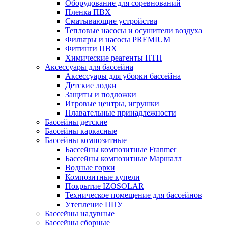
Оборудование для соревнований
Пленка ПВХ
Сматывающие устройства
Тепловые насосы и осушители воздуха
Фильтры и насосы PREMIUM
Фитинги ПВХ
Химические реагенты HTH
Аксессуары для бассейна
Аксессуары для уборки бассейна
Детские лодки
Защиты и подложки
Игровые центры, игрушки
Плавательные принадлежности
Бассейны детские
Бассейны каркасные
Бассейны композитные
Бассейны композитные Franmer
Бассейны композитные Маршалл
Водные горки
Композитные купели
Покрытие IZOSOLAR
Техническое помещение для бассейнов
Утепление ППУ
Бассейны надувные
Бассейны сборные