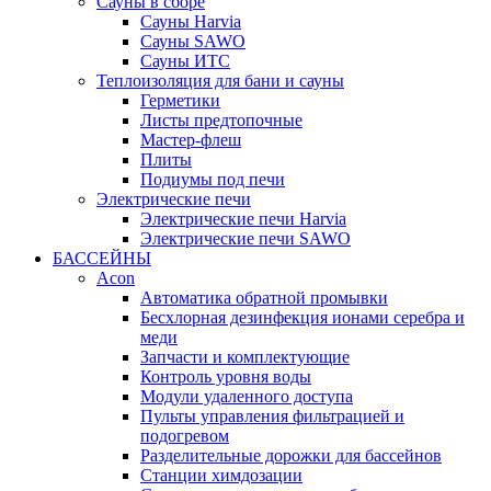
Сауны в сборе
Cауны Harvia
Сауны SAWO
Сауны ИТС
Теплоизоляция для бани и сауны
Герметики
Листы предтопочные
Мастер-флеш
Плиты
Подиумы под печи
Электрические печи
Электрические печи Harvia
Электрические печи SAWO
БАССЕЙНЫ
Acon
Автоматика обратной промывки
Беcхлорная дезинфекция ионами серебра и
меди
Запчасти и комплектующие
Контроль уровня воды
Модули удаленного доступа
Пульты управления фильтрацией и
подогревом
Разделительные дорожки для бассейнов
Станции химдозации