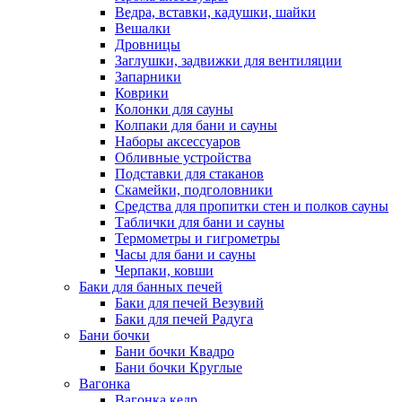
Ведра, вставки, кадушки, шайки
Вешалки
Дровницы
Заглушки, задвижки для вентиляции
Запарники
Коврики
Колонки для сауны
Колпаки для бани и сауны
Наборы аксессуаров
Обливные устройства
Подставки для стаканов
Скамейки, подголовники
Средства для пропитки стен и полков сауны
Таблички для бани и сауны
Термометры и гигрометры
Часы для бани и сауны
Черпаки, ковши
Баки для банных печей
Баки для печей Везувий
Баки для печей Радуга
Бани бочки
Бани бочки Квадро
Бани бочки Круглые
Вагонка
Вагонка кедр