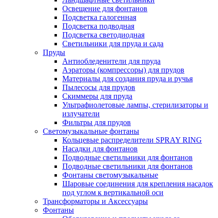
Освещение для фонтанов
Подсветка галогенная
Подсветка подводная
Подсветка светодиодная
Светильники для пруда и сада
Пруды
Антиобледенители для пруда
Аэраторы (компрессоры) для прудов
Материалы для создания пруда и ручья
Пылесосы для прудов
Скиммеры для пруда
Ультрафиолетовые лампы, стерилизаторы и
излучатели
Фильтры для прудов
Светомузыкальные фонтаны
Кольцевые распределители SPRAY RING
Насадки для фонтанов
Подводные светильники для фонтанов
Подводные светильники для фонтанов
Фонтаны светомузыкальные
Шаровые соединения для крепления насадок
под углом к вертикальной оси
Трансформаторы и Аксессуары
Фонтаны