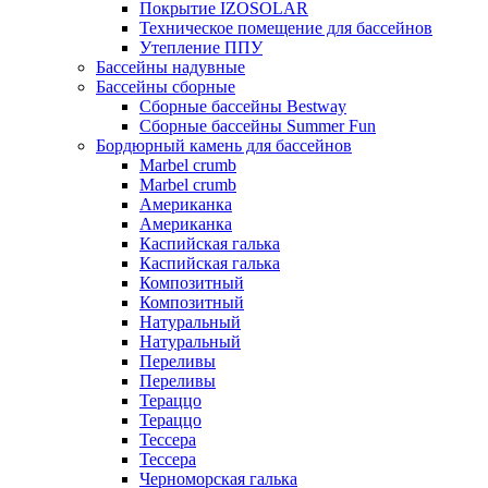
Покрытие IZOSOLAR
Техническое помещение для бассейнов
Утепление ППУ
Бассейны надувные
Бассейны сборные
Сборные бассейны Bestway
Сборные бассейны Summer Fun
Бордюрный камень для бассейнов
Marbel crumb
Marbel crumb
Американка
Американка
Каспийская галька
Каспийская галька
Композитный
Композитный
Натуральный
Натуральный
Переливы
Переливы
Тераццо
Тераццо
Тессера
Тессера
Черноморская галька