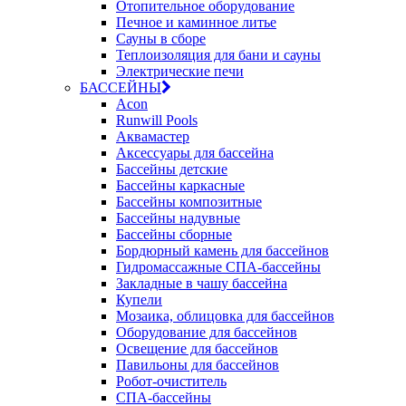
Отопительное оборудование
Печное и каминное литье
Сауны в сборе
Теплоизоляция для бани и сауны
Электрические печи
БАССЕЙНЫ
Acon
Runwill Pools
Аквамастер
Аксессуары для бассейна
Бассейны детские
Бассейны каркасные
Бассейны композитные
Бассейны надувные
Бассейны сборные
Бордюрный камень для бассейнов
Гидромассажные СПА-бассейны
Закладные в чашу бассейна
Купели
Мозаика, облицовка для бассейнов
Оборудование для бассейнов
Освещение для бассейнов
Павильоны для бассейнов
Робот-очиститель
СПА-бассейны