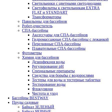
Светильники с цветными светодиодами
Светофильтры к светильникам EXTRA
FLAT и STANDART
Трансформаторы
Павильоны для бассейнов
Робот-очиститель
СПА-бассейны
Аксессуары для СПА-бассейнов
Гидромассажные СПА-бассейны с лежанкой
Переливные СПА-бассейны
Плавательные СПА-басссейны
Фотометры
Химия для бассейнов
Дезинфекция воды
Регулирование pH
Специальные препараты
Средства для борьбы с водорослями
Тестеры для воды и тестерные таблетки
Тестирование воды
Флокуляция
Чистота и уход
Бассейны BESTWAY
Пруды садовые
Байкал ЗЕЛЕНЫЙ
Байкал ЧЕРНЫЕ