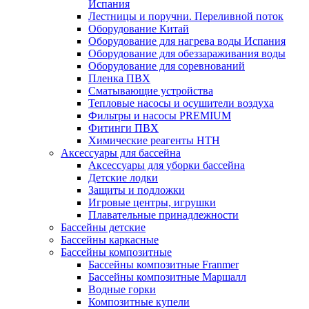
Испания
Лестницы и поручни. Переливной поток
Оборудование Китай
Оборудование для нагрева воды Испания
Оборудование для обеззараживания воды
Оборудование для соревнований
Пленка ПВХ
Сматывающие устройства
Тепловые насосы и осушители воздуха
Фильтры и насосы PREMIUM
Фитинги ПВХ
Химические реагенты HTH
Аксессуары для бассейна
Аксессуары для уборки бассейна
Детские лодки
Защиты и подложки
Игровые центры, игрушки
Плавательные принадлежности
Бассейны детские
Бассейны каркасные
Бассейны композитные
Бассейны композитные Franmer
Бассейны композитные Маршалл
Водные горки
Композитные купели