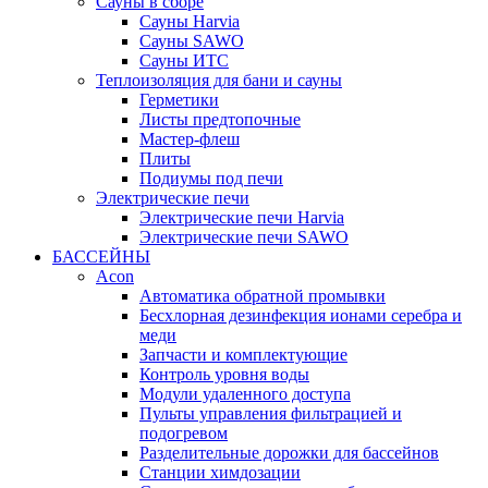
Сауны в сборе
Cауны Harvia
Сауны SAWO
Сауны ИТС
Теплоизоляция для бани и сауны
Герметики
Листы предтопочные
Мастер-флеш
Плиты
Подиумы под печи
Электрические печи
Электрические печи Harvia
Электрические печи SAWO
БАССЕЙНЫ
Acon
Автоматика обратной промывки
Беcхлорная дезинфекция ионами серебра и
меди
Запчасти и комплектующие
Контроль уровня воды
Модули удаленного доступа
Пульты управления фильтрацией и
подогревом
Разделительные дорожки для бассейнов
Станции химдозации