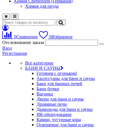
Химия Chemoform (Германия)
Химия для пруда
0
Сравнение
0
Избранное
Отслеживание заказа
Вход
Регистрация
Все категории
БАНИ И САУНЫ
Готовим с огоньком!
Аксессуары для бани и сауны
Баки для банных печей
Бани бочки
Вагонка
Двери для бани и сауны
Дровяные печи
Дымоходы для бани и сауны
ИК-оборудование
Камни, чугунные ядра
Освещение для бани и сауны