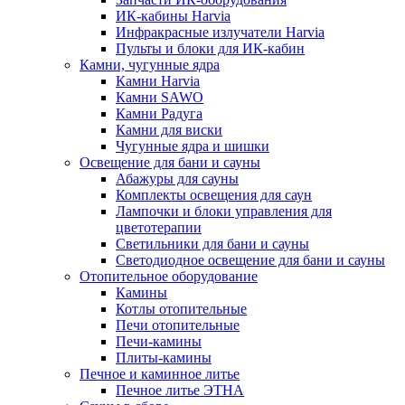
ИК-кабины Harvia
Инфракрасные излучатели Harvia
Пульты и блоки для ИК-кабин
Камни, чугунные ядра
Камни Harvia
Камни SAWO
Камни Радуга
Камни для виски
Чугунные ядра и шишки
Освещение для бани и сауны
Абажуры для сауны
Комплекты освещения для саун
Лампочки и блоки управления для
цветотерапии
Светильники для бани и сауны
Светодиодное освещение для бани и сауны
Отопительное оборудование
Камины
Котлы отопительные
Печи отопительные
Печи-камины
Плиты-камины
Печное и каминное литье
Печное литье ЭТНА