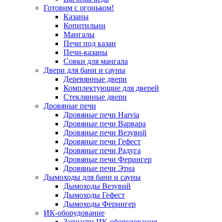
Готовим с огоньком!
Казаны
Копитильни
Мангалы
Печи под казан
Печи-казаны
Совки для мангала
Двери для бани и сауны
Деревянные двери
Комплектующие для дверей
Стеклянные двери
Дровяные печи
Дровяные печи Harvia
Дровяные печи Варвара
Дровяные печи Везувий
Дровяные печи Гефест
Дровяные печи Радуга
Дровяные печи Ферингер
Дровяные печи Этна
Дымоходы для бани и сауны
Дымоходы Везувий
Дымоходы Гефест
Дымоходы Ферингер
ИК-оборудование
Запчасти ИК-оборудования