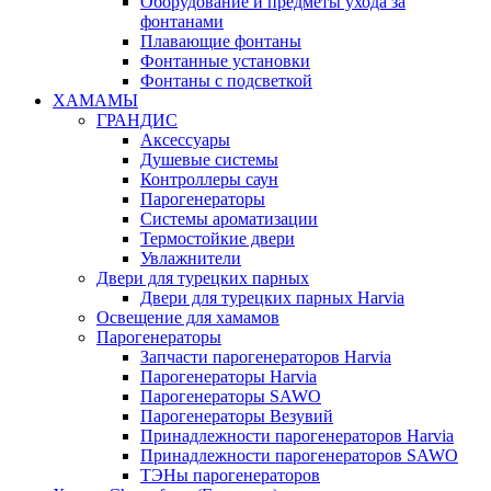
Оборудование и предметы ухода за
фонтанами
Плавающие фонтаны
Фонтанные установки
Фонтаны с подсветкой
ХАМАМЫ
ГРАНДИС
Аксессуары
Душевые системы
Контроллеры саун
Парогенераторы
Системы ароматизации
Термостойкие двери
Увлажнители
Двери для турецких парных
Двери для турецких парных Harvia
Освещение для хамамов
Парогенераторы
Запчасти парогенераторов Harvia
Парогенераторы Harvia
Парогенераторы SAWO
Парогенераторы Везувий
Принадлежности парогенераторов Harvia
Принадлежности парогенераторов SAWO
ТЭНы парогенераторов