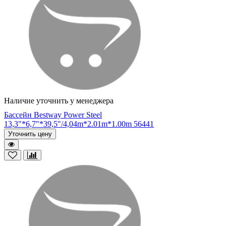
Наличие уточнить у менеджера
Бассейн Bestway Power Steel
13,3"*6,7"*39,5"/4,04m*2.01m*1.00m 56441
Уточнить цену