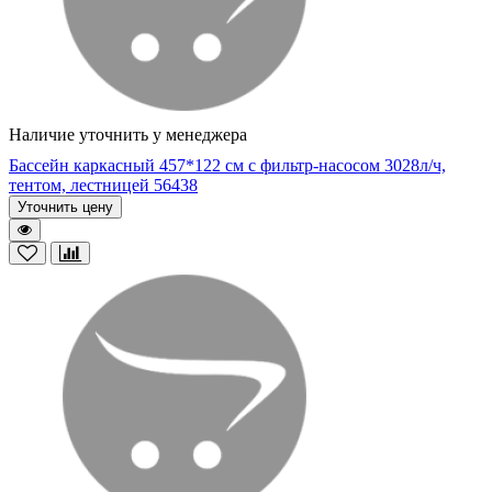
Наличие уточнить у менеджера
Бассейн каркасный 457*122 см с фильтр-насосом 3028л/ч,
тентом, лестницей 56438
Уточнить цену