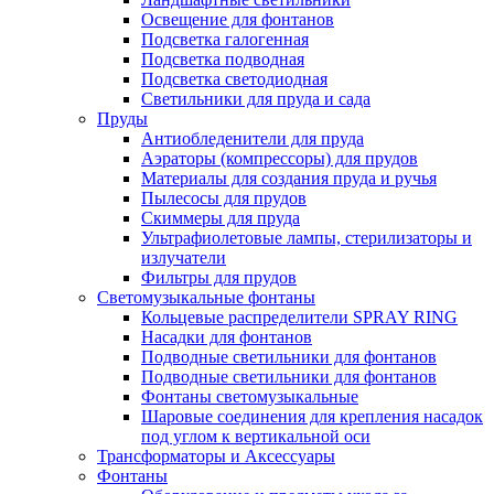
Освещение для фонтанов
Подсветка галогенная
Подсветка подводная
Подсветка светодиодная
Светильники для пруда и сада
Пруды
Антиобледенители для пруда
Аэраторы (компрессоры) для прудов
Материалы для создания пруда и ручья
Пылесосы для прудов
Скиммеры для пруда
Ультрафиолетовые лампы, стерилизаторы и
излучатели
Фильтры для прудов
Светомузыкальные фонтаны
Кольцевые распределители SPRAY RING
Насадки для фонтанов
Подводные светильники для фонтанов
Подводные светильники для фонтанов
Фонтаны светомузыкальные
Шаровые соединения для крепления насадок
под углом к вертикальной оси
Трансформаторы и Аксессуары
Фонтаны