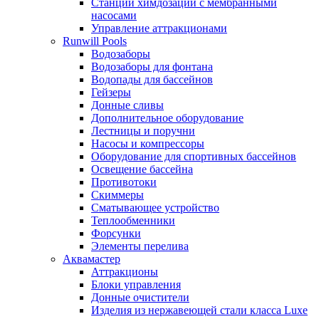
Станции химдозации с мембранными
насосами
Управление аттракционами
Runwill Pools
Водозаборы
Водозаборы для фонтана
Водопады для бассейнов
Гейзеры
Донные сливы
Дополнительное оборудование
Лестницы и поручни
Насосы и компрессоры
Оборудование для спортивных бассейнов
Освещение бассейна
Противотоки
Скиммеры
Сматывающее устройство
Теплообменники
Форсунки
Элементы перелива
Аквамастер
Аттракционы
Блоки управления
Донные очистители
Изделия из нержавеющей стали класса Luxe