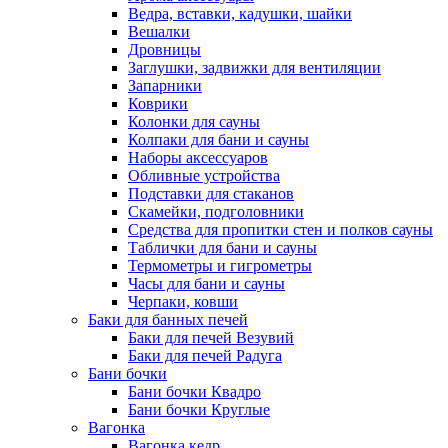
Ведра, вставки, кадушки, шайки
Вешалки
Дровницы
Заглушки, задвижки для вентиляции
Запарники
Коврики
Колонки для сауны
Колпаки для бани и сауны
Наборы аксессуаров
Обливные устройства
Подставки для стаканов
Скамейки, подголовники
Средства для пропитки стен и полков сауны
Таблички для бани и сауны
Термометры и гигрометры
Часы для бани и сауны
Черпаки, ковши
Баки для банных печей
Баки для печей Везувий
Баки для печей Радуга
Бани бочки
Бани бочки Квадро
Бани бочки Круглые
Вагонка
Вагонка кедр