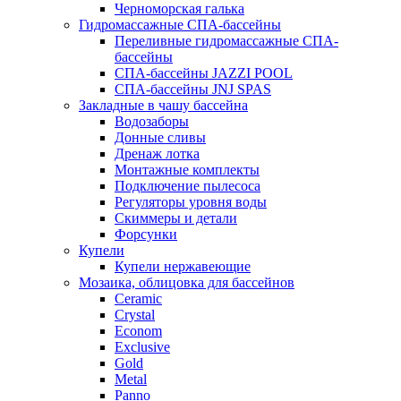
Черноморская галька
Гидромассажные СПА-бассейны
Переливные гидромассажные СПА-
бассейны
СПА-бассейны JAZZI POOL
СПА-бассейны JNJ SPAS
Закладные в чашу бассейна
Водозаборы
Донные сливы
Дренаж лотка
Монтажные комплекты
Подключение пылесоса
Регуляторы уровня воды
Скиммеры и детали
Форсунки
Купели
Купели нержавеющие
Мозаика, облицовка для бассейнов
Ceramic
Crystal
Econom
Exclusive
Gold
Metal
Panno