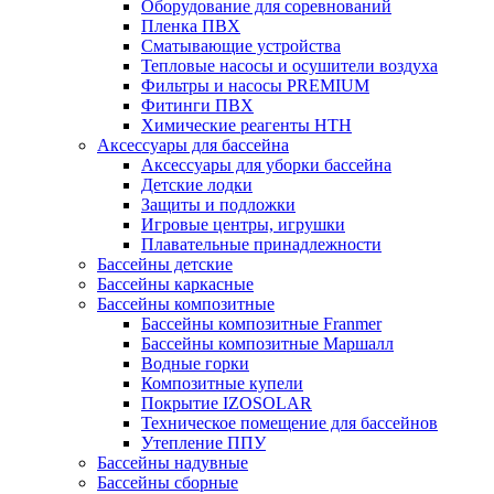
Оборудование для соревнований
Пленка ПВХ
Сматывающие устройства
Тепловые насосы и осушители воздуха
Фильтры и насосы PREMIUM
Фитинги ПВХ
Химические реагенты HTH
Аксессуары для бассейна
Аксессуары для уборки бассейна
Детские лодки
Защиты и подложки
Игровые центры, игрушки
Плавательные принадлежности
Бассейны детские
Бассейны каркасные
Бассейны композитные
Бассейны композитные Franmer
Бассейны композитные Маршалл
Водные горки
Композитные купели
Покрытие IZOSOLAR
Техническое помещение для бассейнов
Утепление ППУ
Бассейны надувные
Бассейны сборные