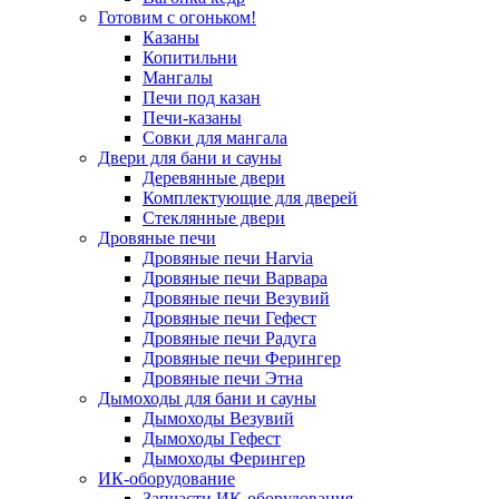
Готовим с огоньком!
Казаны
Копитильни
Мангалы
Печи под казан
Печи-казаны
Совки для мангала
Двери для бани и сауны
Деревянные двери
Комплектующие для дверей
Стеклянные двери
Дровяные печи
Дровяные печи Harvia
Дровяные печи Варвара
Дровяные печи Везувий
Дровяные печи Гефест
Дровяные печи Радуга
Дровяные печи Ферингер
Дровяные печи Этна
Дымоходы для бани и сауны
Дымоходы Везувий
Дымоходы Гефест
Дымоходы Ферингер
ИК-оборудование
Запчасти ИК-оборудования