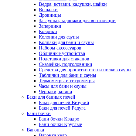
Ведра, вставки, кадушки, шайки
Вешалки
Дровницы
Заглушки, задвижки для вентиляции
Запарники
Коврики
Колонки для сауны
Колпаки для бани и сауны
Наборы аксессуаров
Обливные устройства
Подставки для стаканов
Скамейки, подголовники
Средства для пропитки стен и полков сауны
Таблички для бани и сауны
Термометры и гигрометры
Часы для бани и сауны
Черпаки, ковши
Баки для банных печей
Баки для печей Везувий
Баки для печей Радуга
Бани бочки
Бани бочки Квадро
Бани бочки Круглые
Вагонка
Вагонка кедр