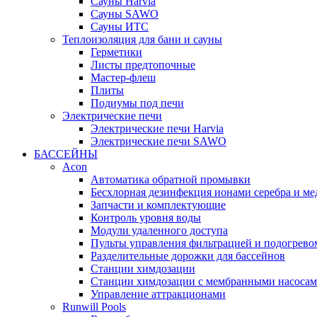
Cауны Harvia
Сауны SAWO
Сауны ИТС
Теплоизоляция для бани и сауны
Герметики
Листы предтопочные
Мастер-флеш
Плиты
Подиумы под печи
Электрические печи
Электрические печи Harvia
Электрические печи SAWO
БАССЕЙНЫ
Acon
Автоматика обратной промывки
Беcхлорная дезинфекция ионами серебра и ме
Запчасти и комплектующие
Контроль уровня воды
Модули удаленного доступа
Пульты управления фильтрацией и подогрево
Разделительные дорожки для бассейнов
Станции химдозации
Станции химдозации с мембранными насоса
Управление аттракционами
Runwill Pools