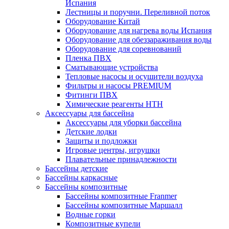
Испания
Лестницы и поручни. Переливной поток
Оборудование Китай
Оборудование для нагрева воды Испания
Оборудование для обеззараживания воды
Оборудование для соревнований
Пленка ПВХ
Сматывающие устройства
Тепловые насосы и осушители воздуха
Фильтры и насосы PREMIUM
Фитинги ПВХ
Химические реагенты HTH
Аксессуары для бассейна
Аксессуары для уборки бассейна
Детские лодки
Защиты и подложки
Игровые центры, игрушки
Плавательные принадлежности
Бассейны детские
Бассейны каркасные
Бассейны композитные
Бассейны композитные Franmer
Бассейны композитные Маршалл
Водные горки
Композитные купели