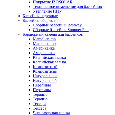
Покрытие IZOSOLAR
Техническое помещение для бассейнов
Утепление ППУ
Бассейны надувные
Бассейны сборные
Сборные бассейны Bestway
Сборные бассейны Summer Fun
Бордюрный камень для бассейнов
Marbel crumb
Marbel crumb
Американка
Американка
Каспийская галька
Каспийская галька
Композитный
Композитный
Натуральный
Натуральный
Переливы
Переливы
Тераццо
Тераццо
Тессера
Тессера
Черноморская галька