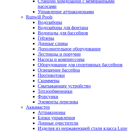
Станции химдозации с мембранными
насосами
Управление аттракционами
Runwill Pools
Водозаборы
Водозаборы для фонтана
Водопады для бассейнов
Гейзеры
Донные сливы
Дополнительное оборудование
Лестницы и поручни
Насосы и компрессоры
Оборудование для спортивных бассейнов
Освещение бассейна
Противотоки
Скиммеры
Сматывающее устройство
Теплообменники
Форсунки
Элементы перелива
Аквамастер
Аттракционы
Блоки управления
Донные очистители
Изделия из нержавеющей стали класса Luxe