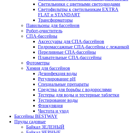
Светильники с цветными светодиодами
Светофильтры к светильникам EXTRA
FLAT и STANDART
Трансформаторы
Павильоны для бассейнов
Робот-очиститель
СПА-бассейны
Аксессуары для СПА-бассейнов
Гидромассажные СПА-бассейны с лежанкой
Переливные СПА-бассейны
Плавательные СПА-басссейны
Фотометры
Химия для бассейнов
Дезинфекция воды
Регулирование pH
Специальные препараты
Средства для борьбы с водорослями
Тестеры для воды и тестерные таблетки
Тестирование воды
Флокуляция
Чистота и уход
Бассейны BESTWAY
Пруды садовые
Байкал ЗЕЛЕНЫЙ
Байкал ЧЕРНЫЕ