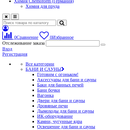
Химия Chemoform (Германия)
Химия для пруда
0
Сравнение
0
Избранное
Отслеживание заказа
Вход
Регистрация
Все категории
БАНИ И САУНЫ
Готовим с огоньком!
Аксессуары для бани и сауны
Баки для банных печей
Бани бочки
Вагонка
Двери для бани и сауны
Дровяные печи
Дымоходы для бани и сауны
ИК-оборудование
Камни, чугунные ядра
Освещение для бани и сауны