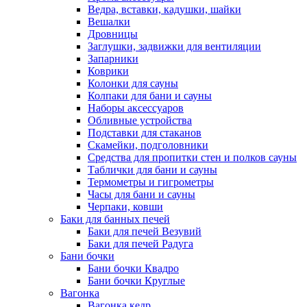
Ведра, вставки, кадушки, шайки
Вешалки
Дровницы
Заглушки, задвижки для вентиляции
Запарники
Коврики
Колонки для сауны
Колпаки для бани и сауны
Наборы аксессуаров
Обливные устройства
Подставки для стаканов
Скамейки, подголовники
Средства для пропитки стен и полков сауны
Таблички для бани и сауны
Термометры и гигрометры
Часы для бани и сауны
Черпаки, ковши
Баки для банных печей
Баки для печей Везувий
Баки для печей Радуга
Бани бочки
Бани бочки Квадро
Бани бочки Круглые
Вагонка
Вагонка кедр