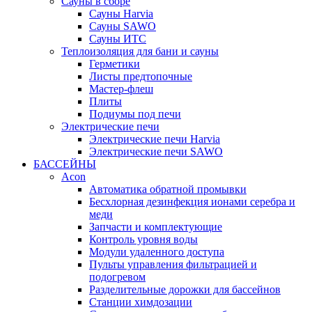
Сауны в сборе
Cауны Harvia
Сауны SAWO
Сауны ИТС
Теплоизоляция для бани и сауны
Герметики
Листы предтопочные
Мастер-флеш
Плиты
Подиумы под печи
Электрические печи
Электрические печи Harvia
Электрические печи SAWO
БАССЕЙНЫ
Acon
Автоматика обратной промывки
Беcхлорная дезинфекция ионами серебра и
меди
Запчасти и комплектующие
Контроль уровня воды
Модули удаленного доступа
Пульты управления фильтрацией и
подогревом
Разделительные дорожки для бассейнов
Станции химдозации