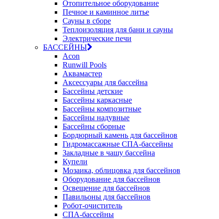
Отопительное оборудование
Печное и каминное литье
Сауны в сборе
Теплоизоляция для бани и сауны
Электрические печи
БАССЕЙНЫ
Acon
Runwill Pools
Аквамастер
Аксессуары для бассейна
Бассейны детские
Бассейны каркасные
Бассейны композитные
Бассейны надувные
Бассейны сборные
Бордюрный камень для бассейнов
Гидромассажные СПА-бассейны
Закладные в чашу бассейна
Купели
Мозаика, облицовка для бассейнов
Оборудование для бассейнов
Освещение для бассейнов
Павильоны для бассейнов
Робот-очиститель
СПА-бассейны