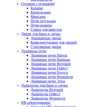
Готовим с огоньком!
Казаны
Копитильни
Мангалы
Печи под казан
Печи-казаны
Совки для мангала
Двери для бани и сауны
Деревянные двери
Комплектующие для дверей
Стеклянные двери
Дровяные печи
Дровяные печи Harvia
Дровяные печи Варвара
Дровяные печи Везувий
Дровяные печи Гефест
Дровяные печи Радуга
Дровяные печи Ферингер
Дровяные печи Этна
Дымоходы для бани и сауны
Дымоходы Везувий
Дымоходы Гефест
Дымоходы Ферингер
ИК-оборудование
Запчасти ИК-оборудования