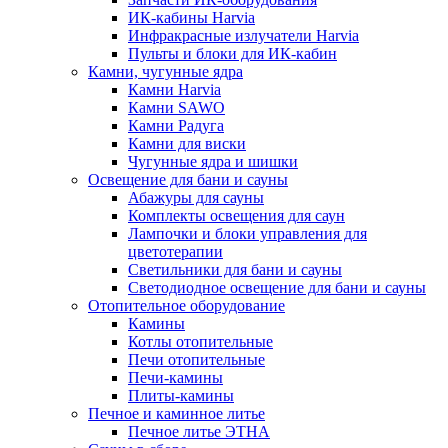
ИК-кабины Harvia
Инфракрасные излучатели Harvia
Пульты и блоки для ИК-кабин
Камни, чугунные ядра
Камни Harvia
Камни SAWO
Камни Радуга
Камни для виски
Чугунные ядра и шишки
Освещение для бани и сауны
Абажуры для сауны
Комплекты освещения для саун
Лампочки и блоки управления для
цветотерапии
Светильники для бани и сауны
Светодиодное освещение для бани и сауны
Отопительное оборудование
Камины
Котлы отопительные
Печи отопительные
Печи-камины
Плиты-камины
Печное и каминное литье
Печное литье ЭТНА