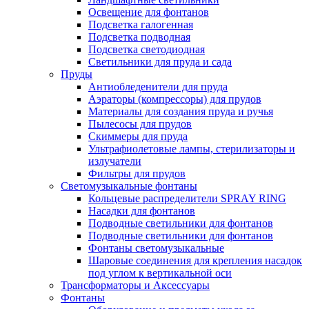
Освещение для фонтанов
Подсветка галогенная
Подсветка подводная
Подсветка светодиодная
Светильники для пруда и сада
Пруды
Антиобледенители для пруда
Аэраторы (компрессоры) для прудов
Материалы для создания пруда и ручья
Пылесосы для прудов
Скиммеры для пруда
Ультрафиолетовые лампы, стерилизаторы и
излучатели
Фильтры для прудов
Светомузыкальные фонтаны
Кольцевые распределители SPRAY RING
Насадки для фонтанов
Подводные светильники для фонтанов
Подводные светильники для фонтанов
Фонтаны светомузыкальные
Шаровые соединения для крепления насадок
под углом к вертикальной оси
Трансформаторы и Аксессуары
Фонтаны