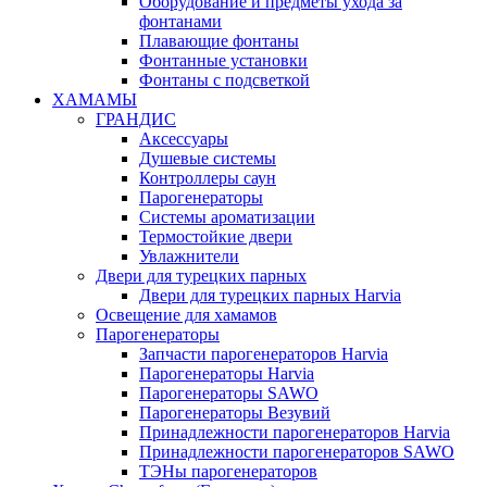
Оборудование и предметы ухода за
фонтанами
Плавающие фонтаны
Фонтанные установки
Фонтаны с подсветкой
ХАМАМЫ
ГРАНДИС
Аксессуары
Душевые системы
Контроллеры саун
Парогенераторы
Системы ароматизации
Термостойкие двери
Увлажнители
Двери для турецких парных
Двери для турецких парных Harvia
Освещение для хамамов
Парогенераторы
Запчасти парогенераторов Harvia
Парогенераторы Harvia
Парогенераторы SAWO
Парогенераторы Везувий
Принадлежности парогенераторов Harvia
Принадлежности парогенераторов SAWO
ТЭНы парогенераторов