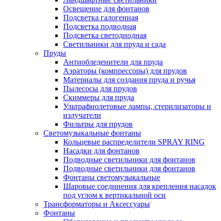
Освещение для фонтанов
Подсветка галогенная
Подсветка подводная
Подсветка светодиодная
Светильники для пруда и сада
Пруды
Антиобледенители для пруда
Аэраторы (компрессоры) для прудов
Материалы для создания пруда и ручья
Пылесосы для прудов
Скиммеры для пруда
Ультрафиолетовые лампы, стерилизаторы и
излучатели
Фильтры для прудов
Светомузыкальные фонтаны
Кольцевые распределители SPRAY RING
Насадки для фонтанов
Подводные светильники для фонтанов
Подводные светильники для фонтанов
Фонтаны светомузыкальные
Шаровые соединения для крепления насадок
под углом к вертикальной оси
Трансформаторы и Аксессуары
Фонтаны