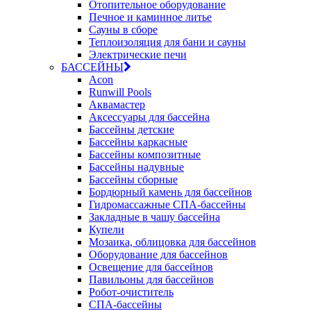
Отопительное оборудование
Печное и каминное литье
Сауны в сборе
Теплоизоляция для бани и сауны
Электрические печи
БАССЕЙНЫ
Acon
Runwill Pools
Аквамастер
Аксессуары для бассейна
Бассейны детские
Бассейны каркасные
Бассейны композитные
Бассейны надувные
Бассейны сборные
Бордюрный камень для бассейнов
Гидромассажные СПА-бассейны
Закладные в чашу бассейна
Купели
Мозаика, облицовка для бассейнов
Оборудование для бассейнов
Освещение для бассейнов
Павильоны для бассейнов
Робот-очиститель
СПА-бассейны