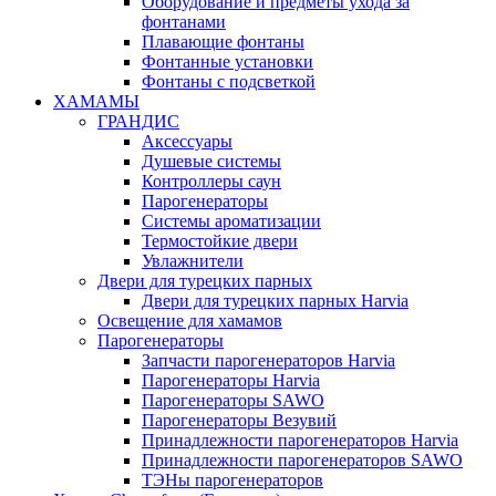
Оборудование и предметы ухода за
фонтанами
Плавающие фонтаны
Фонтанные установки
Фонтаны с подсветкой
ХАМАМЫ
ГРАНДИС
Аксессуары
Душевые системы
Контроллеры саун
Парогенераторы
Системы ароматизации
Термостойкие двери
Увлажнители
Двери для турецких парных
Двери для турецких парных Harvia
Освещение для хамамов
Парогенераторы
Запчасти парогенераторов Harvia
Парогенераторы Harvia
Парогенераторы SAWO
Парогенераторы Везувий
Принадлежности парогенераторов Harvia
Принадлежности парогенераторов SAWO
ТЭНы парогенераторов