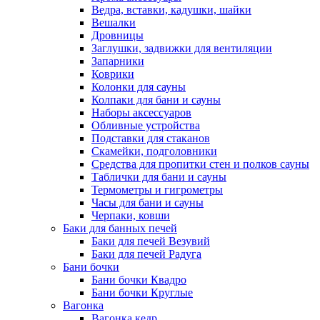
Ведра, вставки, кадушки, шайки
Вешалки
Дровницы
Заглушки, задвижки для вентиляции
Запарники
Коврики
Колонки для сауны
Колпаки для бани и сауны
Наборы аксессуаров
Обливные устройства
Подставки для стаканов
Скамейки, подголовники
Средства для пропитки стен и полков сауны
Таблички для бани и сауны
Термометры и гигрометры
Часы для бани и сауны
Черпаки, ковши
Баки для банных печей
Баки для печей Везувий
Баки для печей Радуга
Бани бочки
Бани бочки Квадро
Бани бочки Круглые
Вагонка
Вагонка кедр