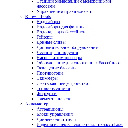
Станции химдозации с мембранными
насосами
Управление аттракционами
Runwill Pools
Водозаборы
Водозаборы для фонтана
Водопады для бассейнов
Гейзеры
Донные сливы
Дополнительное оборудование
Лестницы и поручни
Насосы и компрессоры
Оборудование для спортивных бассейнов
Освещение бассейна
Противотоки
Скиммеры
Сматывающее устройство
Теплообменники
Форсунки
Элементы перелива
Аквамастер
Аттракционы
Блоки управления
Донные очистители
Изделия из нержавеющей стали класса Luxe