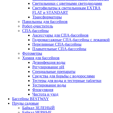
Светильники с цветными светодиодами
Светофильтры к светильникам EXTRA
FLAT и STANDART
Трансформаторы
Павильоны для бассейнов
Робот-очиститель
СПА-бассейны
Аксессуары для СПА-бассейнов
Гидромассажные СПА-бассейны с лежанкой
Переливные СПА-бассейны
Плавательные СПА-басссейны
Фотометры
Химия для бассейнов
Дезинфекция воды
Регулирование pH
Специальные препараты
Средства для борьбы с водорослями
Тестеры для воды и тестерные таблетки
Тестирование воды
Флокуляция
Чистота и уход
Бассейны BESTWAY
Пруды садовые
Байкал ЗЕЛЕНЫЙ
Байкал ЧЕРНЫЕ