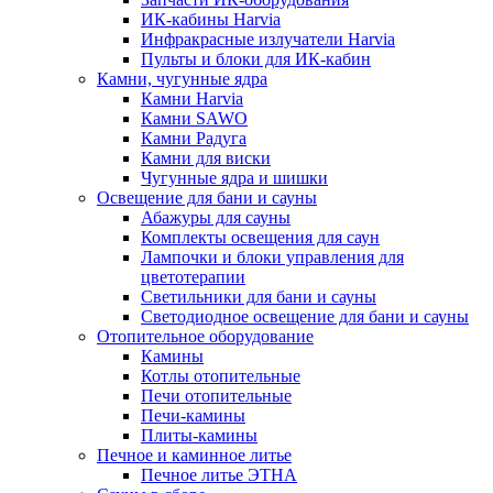
ИК-кабины Harvia
Инфракрасные излучатели Harvia
Пульты и блоки для ИК-кабин
Камни, чугунные ядра
Камни Harvia
Камни SAWO
Камни Радуга
Камни для виски
Чугунные ядра и шишки
Освещение для бани и сауны
Абажуры для сауны
Комплекты освещения для саун
Лампочки и блоки управления для
цветотерапии
Светильники для бани и сауны
Светодиодное освещение для бани и сауны
Отопительное оборудование
Камины
Котлы отопительные
Печи отопительные
Печи-камины
Плиты-камины
Печное и каминное литье
Печное литье ЭТНА