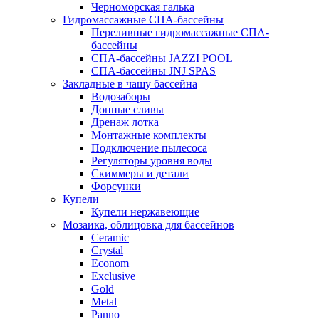
Черноморская галька
Гидромассажные СПА-бассейны
Переливные гидромассажные СПА-
бассейны
СПА-бассейны JAZZI POOL
СПА-бассейны JNJ SPAS
Закладные в чашу бассейна
Водозаборы
Донные сливы
Дренаж лотка
Монтажные комплекты
Подключение пылесоса
Регуляторы уровня воды
Скиммеры и детали
Форсунки
Купели
Купели нержавеющие
Мозаика, облицовка для бассейнов
Ceramic
Crystal
Econom
Exclusive
Gold
Metal
Panno