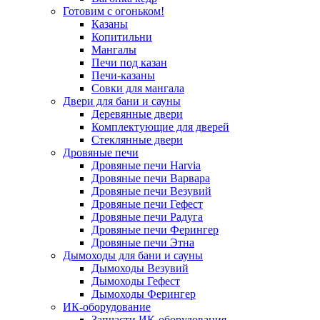
Готовим с огоньком!
Казаны
Копитильни
Мангалы
Печи под казан
Печи-казаны
Совки для мангала
Двери для бани и сауны
Деревянные двери
Комплектующие для дверей
Стеклянные двери
Дровяные печи
Дровяные печи Harvia
Дровяные печи Варвара
Дровяные печи Везувий
Дровяные печи Гефест
Дровяные печи Радуга
Дровяные печи Ферингер
Дровяные печи Этна
Дымоходы для бани и сауны
Дымоходы Везувий
Дымоходы Гефест
Дымоходы Ферингер
ИК-оборудование
Запчасти ИК-оборудования