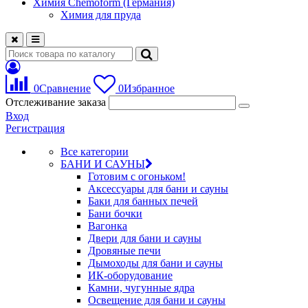
Химия Chemoform (Германия)
Химия для пруда
0
Сравнение
0
Избранное
Отслеживание заказа
Вход
Регистрация
Все категории
БАНИ И САУНЫ
Готовим с огоньком!
Аксессуары для бани и сауны
Баки для банных печей
Бани бочки
Вагонка
Двери для бани и сауны
Дровяные печи
Дымоходы для бани и сауны
ИК-оборудование
Камни, чугунные ядра
Освещение для бани и сауны