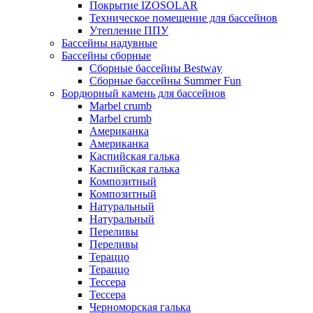
Покрытие IZOSOLAR
Техническое помещение для бассейнов
Утепление ППУ
Бассейны надувные
Бассейны сборные
Сборные бассейны Bestway
Сборные бассейны Summer Fun
Бордюрный камень для бассейнов
Marbel crumb
Marbel crumb
Американка
Американка
Каспийская галька
Каспийская галька
Композитный
Композитный
Натуральный
Натуральный
Переливы
Переливы
Тераццо
Тераццо
Тессера
Тессера
Черноморская галька