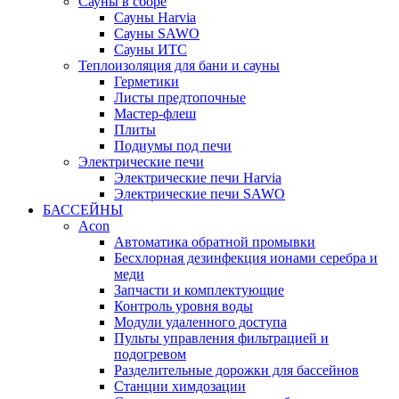
Сауны в сборе
Cауны Harvia
Сауны SAWO
Сауны ИТС
Теплоизоляция для бани и сауны
Герметики
Листы предтопочные
Мастер-флеш
Плиты
Подиумы под печи
Электрические печи
Электрические печи Harvia
Электрические печи SAWO
БАССЕЙНЫ
Acon
Автоматика обратной промывки
Беcхлорная дезинфекция ионами серебра и
меди
Запчасти и комплектующие
Контроль уровня воды
Модули удаленного доступа
Пульты управления фильтрацией и
подогревом
Разделительные дорожки для бассейнов
Станции химдозации