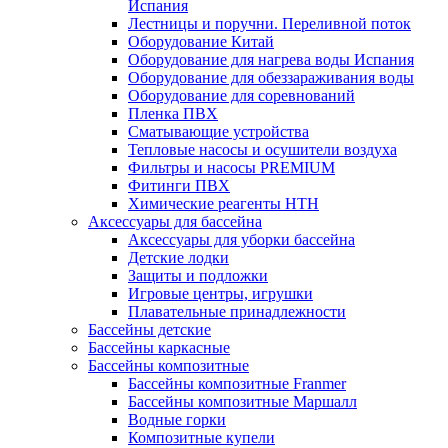
Испания
Лестницы и поручни. Переливной поток
Оборудование Китай
Оборудование для нагрева воды Испания
Оборудование для обеззараживания воды
Оборудование для соревнований
Пленка ПВХ
Сматывающие устройства
Тепловые насосы и осушители воздуха
Фильтры и насосы PREMIUM
Фитинги ПВХ
Химические реагенты HTH
Аксессуары для бассейна
Аксессуары для уборки бассейна
Детские лодки
Защиты и подложки
Игровые центры, игрушки
Плавательные принадлежности
Бассейны детские
Бассейны каркасные
Бассейны композитные
Бассейны композитные Franmer
Бассейны композитные Маршалл
Водные горки
Композитные купели