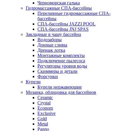
Черноморская галька
Гидромассажные СПА-бассейны
Переливные гидромассажные СПА-
бассейны
СПА-бассейны JAZZI POOL
СПА-бассейны JNJ SPAS
Закладные в чашу бассейна
Водозаборы
Донные сливы
Дренаж лотка
Монтажные комплекты
Подключение пылесоса
Регуляторы уровня воды
Скиммеры и детали
Форсунки
Купели
Купели нержавеющие
Мозаика, облицовка для бассейнов
Ceramic
Crystal
Econom
Exclusive
Gold
Metal
Panno