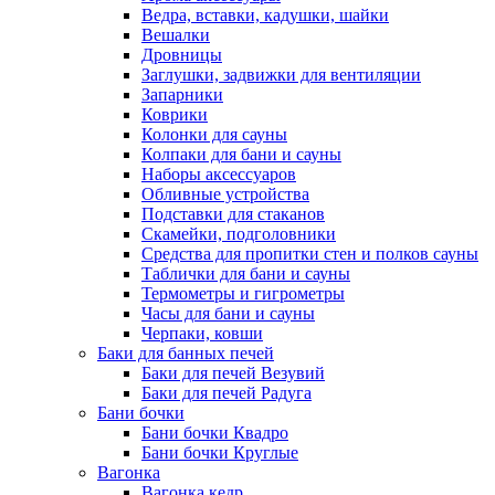
Ведра, вставки, кадушки, шайки
Вешалки
Дровницы
Заглушки, задвижки для вентиляции
Запарники
Коврики
Колонки для сауны
Колпаки для бани и сауны
Наборы аксессуаров
Обливные устройства
Подставки для стаканов
Скамейки, подголовники
Средства для пропитки стен и полков сауны
Таблички для бани и сауны
Термометры и гигрометры
Часы для бани и сауны
Черпаки, ковши
Баки для банных печей
Баки для печей Везувий
Баки для печей Радуга
Бани бочки
Бани бочки Квадро
Бани бочки Круглые
Вагонка
Вагонка кедр