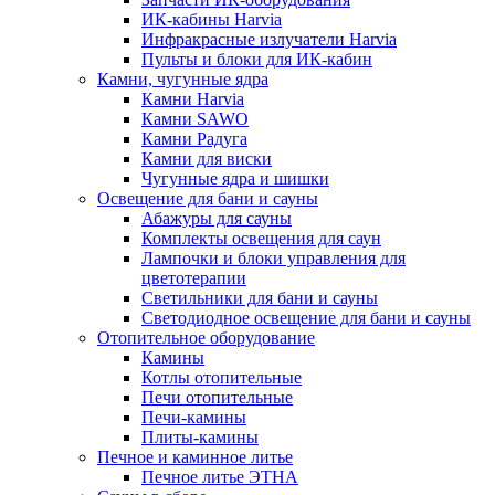
ИК-кабины Harvia
Инфракрасные излучатели Harvia
Пульты и блоки для ИК-кабин
Камни, чугунные ядра
Камни Harvia
Камни SAWO
Камни Радуга
Камни для виски
Чугунные ядра и шишки
Освещение для бани и сауны
Абажуры для сауны
Комплекты освещения для саун
Лампочки и блоки управления для
цветотерапии
Светильники для бани и сауны
Светодиодное освещение для бани и сауны
Отопительное оборудование
Камины
Котлы отопительные
Печи отопительные
Печи-камины
Плиты-камины
Печное и каминное литье
Печное литье ЭТНА