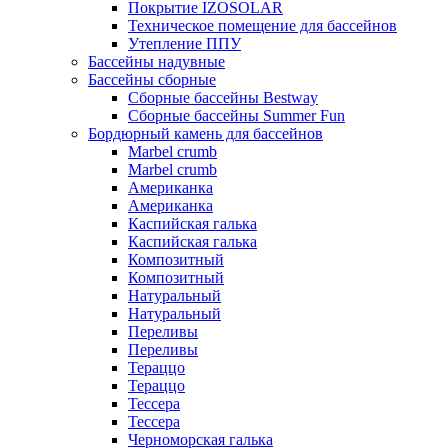
Покрытие IZOSOLAR
Техническое помещение для бассейнов
Утепление ППУ
Бассейны надувные
Бассейны сборные
Сборные бассейны Bestway
Сборные бассейны Summer Fun
Бордюрный камень для бассейнов
Marbel crumb
Marbel crumb
Американка
Американка
Каспийская галька
Каспийская галька
Композитный
Композитный
Натуральный
Натуральный
Переливы
Переливы
Тераццо
Тераццо
Тессера
Тессера
Черноморская галька