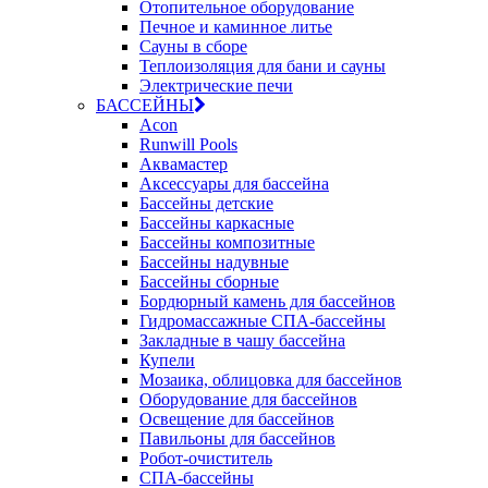
Отопительное оборудование
Печное и каминное литье
Сауны в сборе
Теплоизоляция для бани и сауны
Электрические печи
БАССЕЙНЫ
Acon
Runwill Pools
Аквамастер
Аксессуары для бассейна
Бассейны детские
Бассейны каркасные
Бассейны композитные
Бассейны надувные
Бассейны сборные
Бордюрный камень для бассейнов
Гидромассажные СПА-бассейны
Закладные в чашу бассейна
Купели
Мозаика, облицовка для бассейнов
Оборудование для бассейнов
Освещение для бассейнов
Павильоны для бассейнов
Робот-очиститель
СПА-бассейны