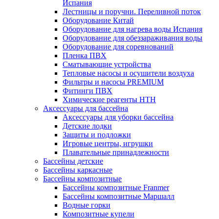
Испания
Лестницы и поручни. Переливной поток
Оборудование Китай
Оборудование для нагрева воды Испания
Оборудование для обеззараживания воды
Оборудование для соревнований
Пленка ПВХ
Сматывающие устройства
Тепловые насосы и осушители воздуха
Фильтры и насосы PREMIUM
Фитинги ПВХ
Химические реагенты HTH
Аксессуары для бассейна
Аксессуары для уборки бассейна
Детские лодки
Защиты и подложки
Игровые центры, игрушки
Плавательные принадлежности
Бассейны детские
Бассейны каркасные
Бассейны композитные
Бассейны композитные Franmer
Бассейны композитные Маршалл
Водные горки
Композитные купели