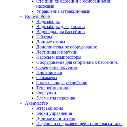
Станции химдозации с мембранными
насосами
Управление аттракционами
Runwill Pools
Водозаборы
Водозаборы для фонтана
Водопады для бассейнов
Гейзеры
Донные сливы
Дополнительное оборудование
Лестницы и поручни
Насосы и компрессоры
Оборудование для спортивных бассейнов
Освещение бассейна
Противотоки
Скиммеры
Сматывающее устройство
Теплообменники
Форсунки
Элементы перелива
Аквамастер
Аттракционы
Блоки управления
Донные очистители
Изделия из нержавеющей стали класса Luxe