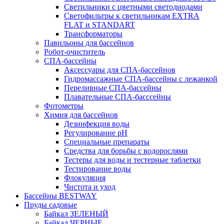
Светильники с цветными светодиодами
Светофильтры к светильникам EXTRA
FLAT и STANDART
Трансформаторы
Павильоны для бассейнов
Робот-очиститель
СПА-бассейны
Аксессуары для СПА-бассейнов
Гидромассажные СПА-бассейны с лежанкой
Переливные СПА-бассейны
Плавательные СПА-басссейны
Фотометры
Химия для бассейнов
Дезинфекция воды
Регулирование pH
Специальные препараты
Средства для борьбы с водорослями
Тестеры для воды и тестерные таблетки
Тестирование воды
Флокуляция
Чистота и уход
Бассейны BESTWAY
Пруды садовые
Байкал ЗЕЛЕНЫЙ
Байкал ЧЕРНЫЕ