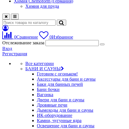
Химия Chemoform (Германия)
Химия для пруда
0
Сравнение
0
Избранное
Отслеживание заказа
Вход
Регистрация
Все категории
БАНИ И САУНЫ
Готовим с огоньком!
Аксессуары для бани и сауны
Баки для банных печей
Бани бочки
Вагонка
Двери для бани и сауны
Дровяные печи
Дымоходы для бани и сауны
ИК-оборудование
Камни, чугунные ядра
Освещение для бани и сауны