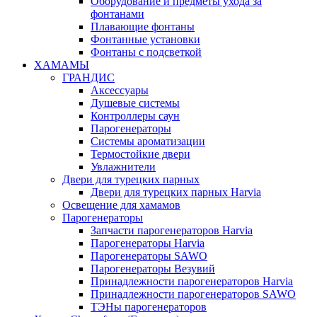
Оборудование и предметы ухода за
фонтанами
Плавающие фонтаны
Фонтанные установки
Фонтаны с подсветкой
ХАМАМЫ
ГРАНДИС
Аксессуары
Душевые системы
Контроллеры саун
Парогенераторы
Системы ароматизации
Термостойкие двери
Увлажнители
Двери для турецких парных
Двери для турецких парных Harvia
Освещение для хамамов
Парогенераторы
Запчасти парогенераторов Harvia
Парогенераторы Harvia
Парогенераторы SAWO
Парогенераторы Везувий
Принадлежности парогенераторов Harvia
Принадлежности парогенераторов SAWO
ТЭНы парогенераторов