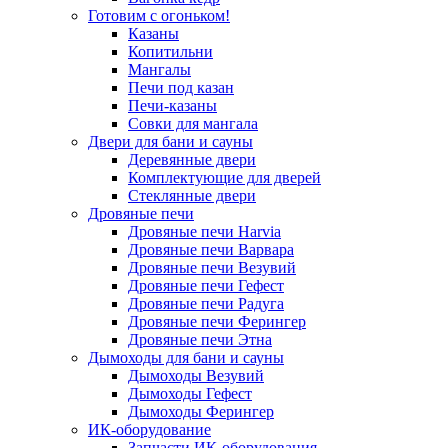
Готовим с огоньком!
Казаны
Копитильни
Мангалы
Печи под казан
Печи-казаны
Совки для мангала
Двери для бани и сауны
Деревянные двери
Комплектующие для дверей
Стеклянные двери
Дровяные печи
Дровяные печи Harvia
Дровяные печи Варвара
Дровяные печи Везувий
Дровяные печи Гефест
Дровяные печи Радуга
Дровяные печи Ферингер
Дровяные печи Этна
Дымоходы для бани и сауны
Дымоходы Везувий
Дымоходы Гефест
Дымоходы Ферингер
ИК-оборудование
Запчасти ИК-оборудования