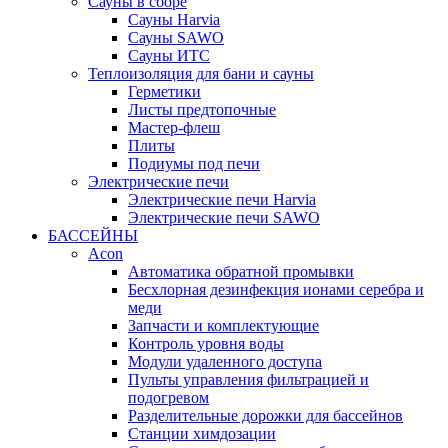
Сауны в сборе
Cауны Harvia
Сауны SAWO
Сауны ИТС
Теплоизоляция для бани и сауны
Герметики
Листы предтопочные
Мастер-флеш
Плиты
Подиумы под печи
Электрические печи
Электрические печи Harvia
Электрические печи SAWO
БАССЕЙНЫ
Acon
Автоматика обратной промывки
Беcхлорная дезинфекция ионами серебра и
меди
Запчасти и комплектующие
Контроль уровня воды
Модули удаленного доступа
Пульты управления фильтрацией и
подогревом
Разделительные дорожки для бассейнов
Станции химдозации