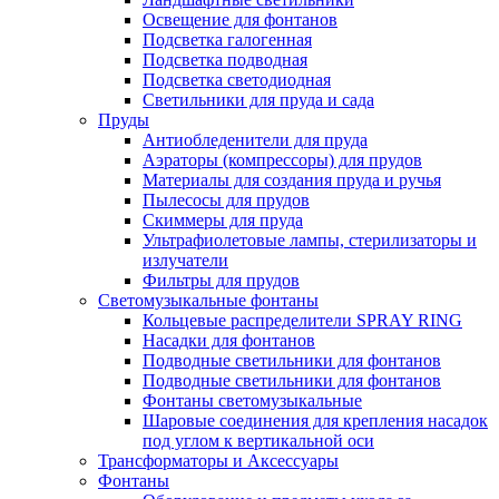
Освещение для фонтанов
Подсветка галогенная
Подсветка подводная
Подсветка светодиодная
Светильники для пруда и сада
Пруды
Антиобледенители для пруда
Аэраторы (компрессоры) для прудов
Материалы для создания пруда и ручья
Пылесосы для прудов
Скиммеры для пруда
Ультрафиолетовые лампы, стерилизаторы и
излучатели
Фильтры для прудов
Светомузыкальные фонтаны
Кольцевые распределители SPRAY RING
Насадки для фонтанов
Подводные светильники для фонтанов
Подводные светильники для фонтанов
Фонтаны светомузыкальные
Шаровые соединения для крепления насадок
под углом к вертикальной оси
Трансформаторы и Аксессуары
Фонтаны