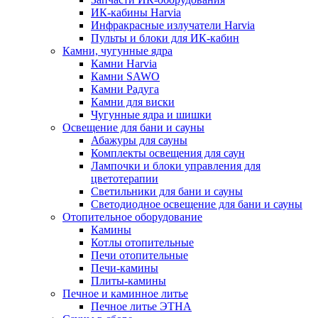
ИК-кабины Harvia
Инфракрасные излучатели Harvia
Пульты и блоки для ИК-кабин
Камни, чугунные ядра
Камни Harvia
Камни SAWO
Камни Радуга
Камни для виски
Чугунные ядра и шишки
Освещение для бани и сауны
Абажуры для сауны
Комплекты освещения для саун
Лампочки и блоки управления для
цветотерапии
Светильники для бани и сауны
Светодиодное освещение для бани и сауны
Отопительное оборудование
Камины
Котлы отопительные
Печи отопительные
Печи-камины
Плиты-камины
Печное и каминное литье
Печное литье ЭТНА