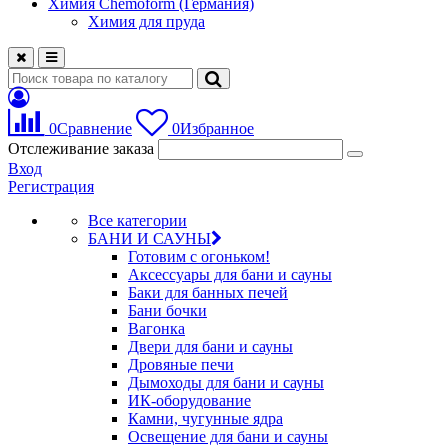
Химия Chemoform (Германия)
Химия для пруда
0
Сравнение
0
Избранное
Отслеживание заказа
Вход
Регистрация
Все категории
БАНИ И САУНЫ
Готовим с огоньком!
Аксессуары для бани и сауны
Баки для банных печей
Бани бочки
Вагонка
Двери для бани и сауны
Дровяные печи
Дымоходы для бани и сауны
ИК-оборудование
Камни, чугунные ядра
Освещение для бани и сауны