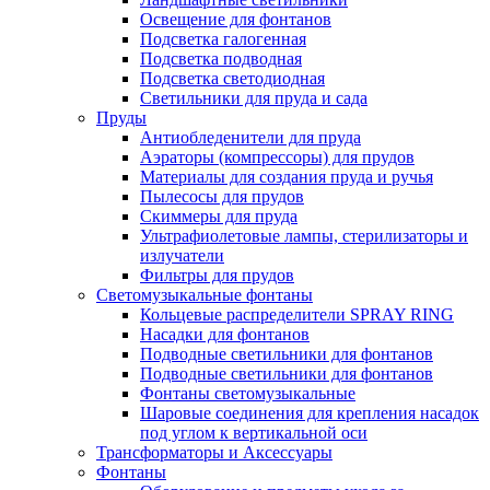
Освещение для фонтанов
Подсветка галогенная
Подсветка подводная
Подсветка светодиодная
Светильники для пруда и сада
Пруды
Антиобледенители для пруда
Аэраторы (компрессоры) для прудов
Материалы для создания пруда и ручья
Пылесосы для прудов
Скиммеры для пруда
Ультрафиолетовые лампы, стерилизаторы и
излучатели
Фильтры для прудов
Светомузыкальные фонтаны
Кольцевые распределители SPRAY RING
Насадки для фонтанов
Подводные светильники для фонтанов
Подводные светильники для фонтанов
Фонтаны светомузыкальные
Шаровые соединения для крепления насадок
под углом к вертикальной оси
Трансформаторы и Аксессуары
Фонтаны