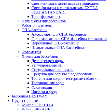
Светильники с цветными светодиодами
Светофильтры к светильникам EXTRA
FLAT и STANDART
Трансформаторы
Павильоны для бассейнов
Робот-очиститель
СПА-бассейны
Аксессуары для СПА-бассейнов
Гидромассажные СПА-бассейны с лежанкой
Переливные СПА-бассейны
Плавательные СПА-басссейны
Фотометры
Химия для бассейнов
Дезинфекция воды
Регулирование pH
Специальные препараты
Средства для борьбы с водорослями
Тестеры для воды и тестерные таблетки
Тестирование воды
Флокуляция
Чистота и уход
Бассейны BESTWAY
Пруды садовые
Байкал ЗЕЛЕНЫЙ
Байкал ЧЕРНЫЕ