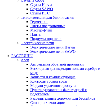
Сауны в сборе
Cауны Harvia
Сауны SAWO
Сауны ИТС
Теплоизоляция для бани и сауны
Герметики
Листы предтопочные
Мастер-флеш
Плиты
Подиумы под печи
Электрические печи
Электрические печи Harvia
Электрические печи SAWO
БАССЕЙНЫ
Acon
Автоматика обратной промывки
Беcхлорная дезинфекция ионами серебра и
меди
Запчасти и комплектующие
Контроль уровня воды
Модули удаленного доступа
Пульты управления фильтрацией и
подогревом
Разделительные дорожки для бассейнов
Станции химдозации