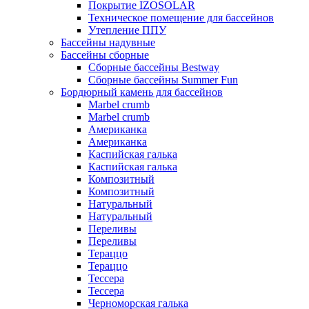
Покрытие IZOSOLAR
Техническое помещение для бассейнов
Утепление ППУ
Бассейны надувные
Бассейны сборные
Сборные бассейны Bestway
Сборные бассейны Summer Fun
Бордюрный камень для бассейнов
Marbel crumb
Marbel crumb
Американка
Американка
Каспийская галька
Каспийская галька
Композитный
Композитный
Натуральный
Натуральный
Переливы
Переливы
Тераццо
Тераццо
Тессера
Тессера
Черноморская галька