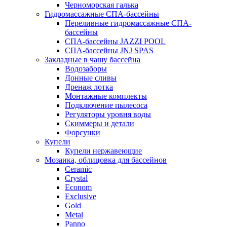
Черноморская галька
Гидромассажные СПА-бассейны
Переливные гидромассажные СПА-
бассейны
СПА-бассейны JAZZI POOL
СПА-бассейны JNJ SPAS
Закладные в чашу бассейна
Водозаборы
Донные сливы
Дренаж лотка
Монтажные комплекты
Подключение пылесоса
Регуляторы уровня воды
Скиммеры и детали
Форсунки
Купели
Купели нержавеющие
Мозаика, облицовка для бассейнов
Ceramic
Crystal
Econom
Exclusive
Gold
Metal
Panno