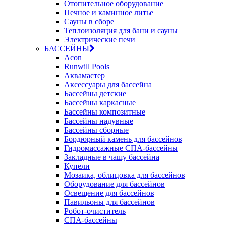
Отопительное оборудование
Печное и каминное литье
Сауны в сборе
Теплоизоляция для бани и сауны
Электрические печи
БАССЕЙНЫ
Acon
Runwill Pools
Аквамастер
Аксессуары для бассейна
Бассейны детские
Бассейны каркасные
Бассейны композитные
Бассейны надувные
Бассейны сборные
Бордюрный камень для бассейнов
Гидромассажные СПА-бассейны
Закладные в чашу бассейна
Купели
Мозаика, облицовка для бассейнов
Оборудование для бассейнов
Освещение для бассейнов
Павильоны для бассейнов
Робот-очиститель
СПА-бассейны