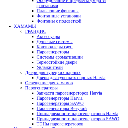
Оборудование и предметы ухода за
фонтанами
Плавающие фонтаны
Фонтанные установки
Фонтаны с подсветкой
ХАМАМЫ
ГРАНДИС
Аксессуары
Душевые системы
Контроллеры саун
Парогенераторы
Системы ароматизации
Термостойкие двери
Увлажнители
Двери для турецких парных
Двери для турецких парных Harvia
Освещение для хамамов
Парогенераторы
Запчасти парогенераторов Harvia
Парогенераторы Harvia
Парогенераторы SAWO
Парогенераторы Везувий
Принадлежности парогенераторов Harvia
Принадлежности парогенераторов SAWO
ТЭНы парогенераторов