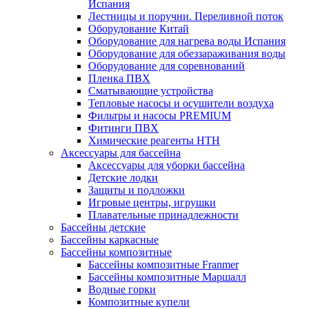
Испания
Лестницы и поручни. Переливной поток
Оборудование Китай
Оборудование для нагрева воды Испания
Оборудование для обеззараживания воды
Оборудование для соревнований
Пленка ПВХ
Сматывающие устройства
Тепловые насосы и осушители воздуха
Фильтры и насосы PREMIUM
Фитинги ПВХ
Химические реагенты HTH
Аксессуары для бассейна
Аксессуары для уборки бассейна
Детские лодки
Защиты и подложки
Игровые центры, игрушки
Плавательные принадлежности
Бассейны детские
Бассейны каркасные
Бассейны композитные
Бассейны композитные Franmer
Бассейны композитные Маршалл
Водные горки
Композитные купели