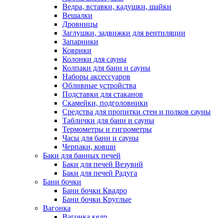
Ведра, вставки, кадушки, шайки
Вешалки
Дровницы
Заглушки, задвижки для вентиляции
Запарники
Коврики
Колонки для сауны
Колпаки для бани и сауны
Наборы аксессуаров
Обливные устройства
Подставки для стаканов
Скамейки, подголовники
Средства для пропитки стен и полков сауны
Таблички для бани и сауны
Термометры и гигрометры
Часы для бани и сауны
Черпаки, ковши
Баки для банных печей
Баки для печей Везувий
Баки для печей Радуга
Бани бочки
Бани бочки Квадро
Бани бочки Круглые
Вагонка
Вагонка кедр