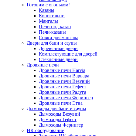
Готовим с огоньком!
Казаны
Копитильни
Мангалы
Печи под казан
Печи-казаны
Совки для мангала
Двери для бани и сауны
Деревянные двери
Комплектующие для дверей
Стеклянные двери
Дровяные печи
Дровяные печи Harvia
Дровяные печи Варвара
Дровяные печи Везувий
Дровяные печи Гефест
Дровяные печи Радуга
Дровяные печи Ферингер
Дровяные печи Этна
Дымоходы для бани и сауны
Дымоходы Везувий
Дымоходы Гефест
Дымоходы Ферингер
ИК-оборудование
Запчасти ИК-оборудования