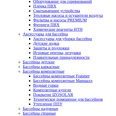
Оборудование для соревнований
Пленка ПВХ
Сматывающие устройства
Тепловые насосы и осушители воздуха
Фильтры и насосы PREMIUM
Фитинги ПВХ
Химические реагенты HTH
Аксессуары для бассейна
Аксессуары для уборки бассейна
Детские лодки
Защиты и подложки
Игровые центры, игрушки
Плавательные принадлежности
Бассейны детские
Бассейны каркасные
Бассейны композитные
Бассейны композитные Franmer
Бассейны композитные Маршалл
Водные горки
Композитные купели
Покрытие IZOSOLAR
Техническое помещение для бассейнов
Утепление ППУ
Бассейны надувные
Бассейны сборные