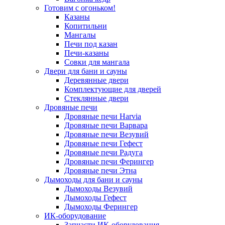
Готовим с огоньком!
Казаны
Копитильни
Мангалы
Печи под казан
Печи-казаны
Совки для мангала
Двери для бани и сауны
Деревянные двери
Комплектующие для дверей
Стеклянные двери
Дровяные печи
Дровяные печи Harvia
Дровяные печи Варвара
Дровяные печи Везувий
Дровяные печи Гефест
Дровяные печи Радуга
Дровяные печи Ферингер
Дровяные печи Этна
Дымоходы для бани и сауны
Дымоходы Везувий
Дымоходы Гефест
Дымоходы Ферингер
ИК-оборудование
Запчасти ИК-оборудования