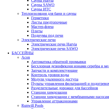
Cауны Harvia
Сауны SAWO
Сауны ИТС
Теплоизоляция для бани и сауны
Герметики
Листы предтопочные
Мастер-флеш
Плиты
Подиумы под печи
Электрические печи
Электрические печи Harvia
Электрические печи SAWO
БАССЕЙНЫ
Acon
Автоматика обратной промывки
Беcхлорная дезинфекция ионами серебра и ме
Запчасти и комплектующие
Контроль уровня воды
Модули удаленного доступа
Пульты управления фильтрацией и подогрево
Разделительные дорожки для бассейнов
Станции химдозации
Станции химдозации с мембранными насоса
Управление аттракционами
Runwill Pools