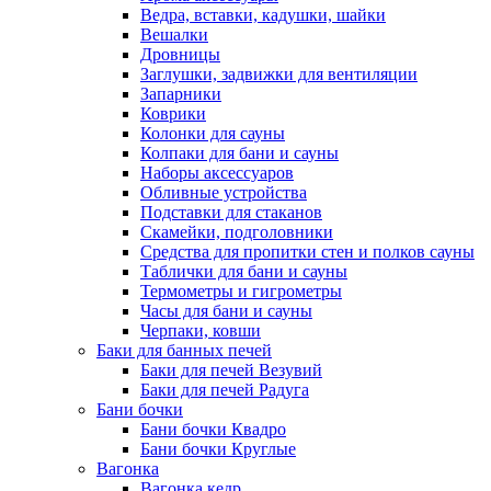
Ведра, вставки, кадушки, шайки
Вешалки
Дровницы
Заглушки, задвижки для вентиляции
Запарники
Коврики
Колонки для сауны
Колпаки для бани и сауны
Наборы аксессуаров
Обливные устройства
Подставки для стаканов
Скамейки, подголовники
Средства для пропитки стен и полков сауны
Таблички для бани и сауны
Термометры и гигрометры
Часы для бани и сауны
Черпаки, ковши
Баки для банных печей
Баки для печей Везувий
Баки для печей Радуга
Бани бочки
Бани бочки Квадро
Бани бочки Круглые
Вагонка
Вагонка кедр