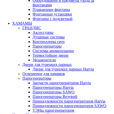
Оборудование и предметы ухода за
фонтанами
Плавающие фонтаны
Фонтанные установки
Фонтаны с подсветкой
ХАМАМЫ
ГРАНДИС
Аксессуары
Душевые системы
Контроллеры саун
Парогенераторы
Системы ароматизации
Термостойкие двери
Увлажнители
Двери для турецких парных
Двери для турецких парных Harvia
Освещение для хамамов
Парогенераторы
Запчасти парогенераторов Harvia
Парогенераторы Harvia
Парогенераторы SAWO
Парогенераторы Везувий
Принадлежности парогенераторов Harvia
Принадлежности парогенераторов SAWO
ТЭНы парогенераторов