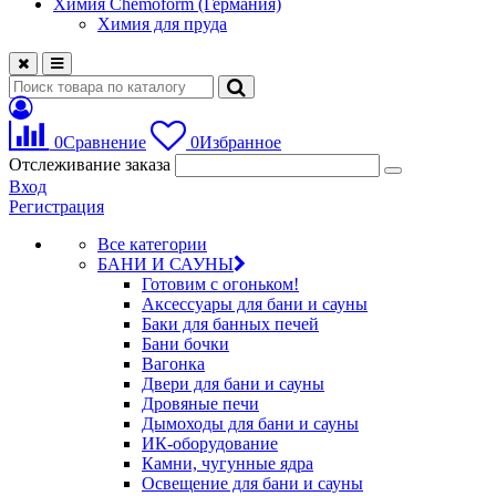
Химия Chemoform (Германия)
Химия для пруда
0
Сравнение
0
Избранное
Отслеживание заказа
Вход
Регистрация
Все категории
БАНИ И САУНЫ
Готовим с огоньком!
Аксессуары для бани и сауны
Баки для банных печей
Бани бочки
Вагонка
Двери для бани и сауны
Дровяные печи
Дымоходы для бани и сауны
ИК-оборудование
Камни, чугунные ядра
Освещение для бани и сауны