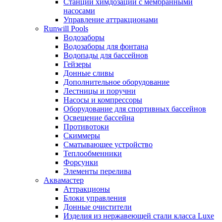
Станции химдозации с мембранными
насосами
Управление аттракционами
Runwill Pools
Водозаборы
Водозаборы для фонтана
Водопады для бассейнов
Гейзеры
Донные сливы
Дополнительное оборудование
Лестницы и поручни
Насосы и компрессоры
Оборудование для спортивных бассейнов
Освещение бассейна
Противотоки
Скиммеры
Сматывающее устройство
Теплообменники
Форсунки
Элементы перелива
Аквамастер
Аттракционы
Блоки управления
Донные очистители
Изделия из нержавеющей стали класса Luxe