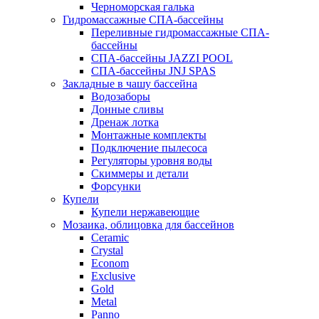
Черноморская галька
Гидромассажные СПА-бассейны
Переливные гидромассажные СПА-
бассейны
СПА-бассейны JAZZI POOL
СПА-бассейны JNJ SPAS
Закладные в чашу бассейна
Водозаборы
Донные сливы
Дренаж лотка
Монтажные комплекты
Подключение пылесоса
Регуляторы уровня воды
Скиммеры и детали
Форсунки
Купели
Купели нержавеющие
Мозаика, облицовка для бассейнов
Ceramic
Crystal
Econom
Exclusive
Gold
Metal
Panno