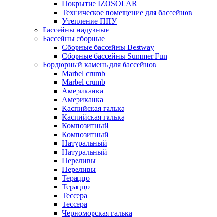
Покрытие IZOSOLAR
Техническое помещение для бассейнов
Утепление ППУ
Бассейны надувные
Бассейны сборные
Сборные бассейны Bestway
Сборные бассейны Summer Fun
Бордюрный камень для бассейнов
Marbel crumb
Marbel crumb
Американка
Американка
Каспийская галька
Каспийская галька
Композитный
Композитный
Натуральный
Натуральный
Переливы
Переливы
Тераццо
Тераццо
Тессера
Тессера
Черноморская галька