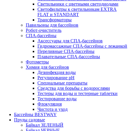
Светильники с цветными светодиодами
Светофильтры к светильникам EXTRA
FLAT и STANDART
Трансформаторы
Павильоны для бассейнов
Робот-очиститель
СПА-бассейны
Аксессуары для СПА-бассейнов
Гидромассажные СПА-бассейны с лежанкой
Переливные СПА-бассейны
Плавательные СПА-басссейны
Фотометры
Химия для бассейнов
Дезинфекция воды
Регулирование pH
Специальные препараты
Средства для борьбы с водорослями
Тестеры для воды и тестерные таблетки
Тестирование воды
Флокуляция
Чистота и уход
Бассейны BESTWAY
Пруды садовые
Байкал ЗЕЛЕНЫЙ
Байкал ЧЕРНЫЕ