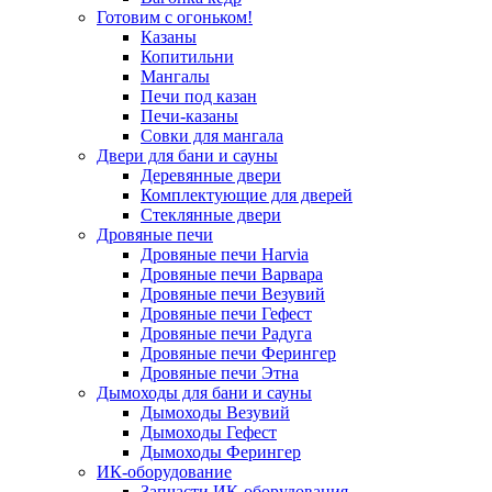
Готовим с огоньком!
Казаны
Копитильни
Мангалы
Печи под казан
Печи-казаны
Совки для мангала
Двери для бани и сауны
Деревянные двери
Комплектующие для дверей
Стеклянные двери
Дровяные печи
Дровяные печи Harvia
Дровяные печи Варвара
Дровяные печи Везувий
Дровяные печи Гефест
Дровяные печи Радуга
Дровяные печи Ферингер
Дровяные печи Этна
Дымоходы для бани и сауны
Дымоходы Везувий
Дымоходы Гефест
Дымоходы Ферингер
ИК-оборудование
Запчасти ИК-оборудования