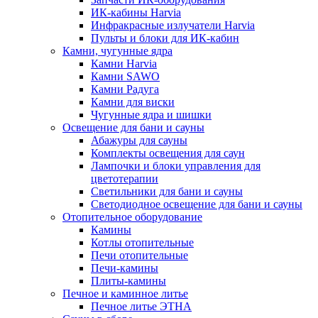
ИК-кабины Harvia
Инфракрасные излучатели Harvia
Пульты и блоки для ИК-кабин
Камни, чугунные ядра
Камни Harvia
Камни SAWO
Камни Радуга
Камни для виски
Чугунные ядра и шишки
Освещение для бани и сауны
Абажуры для сауны
Комплекты освещения для саун
Лампочки и блоки управления для
цветотерапии
Светильники для бани и сауны
Светодиодное освещение для бани и сауны
Отопительное оборудование
Камины
Котлы отопительные
Печи отопительные
Печи-камины
Плиты-камины
Печное и каминное литье
Печное литье ЭТНА