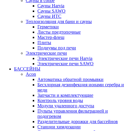
Сауны в сборе
Cауны Harvia
Сауны SAWO
Сауны ИТС
Теплоизоляция для бани и сауны
Герметики
Листы предтопочные
Мастер-флеш
Плиты
Подиумы под печи
Электрические печи
Электрические печи Harvia
Электрические печи SAWO
БАССЕЙНЫ
Acon
Автоматика обратной промывки
Беcхлорная дезинфекция ионами серебра и
меди
Запчасти и комплектующие
Контроль уровня воды
Модули удаленного доступа
Пульты управления фильтрацией и
подогревом
Разделительные дорожки для бассейнов
Станции химдозации