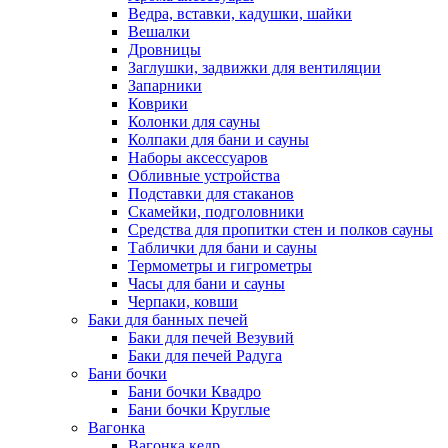
Ведра, вставки, кадушки, шайки
Вешалки
Дровницы
Заглушки, задвижки для вентиляции
Запарники
Коврики
Колонки для сауны
Колпаки для бани и сауны
Наборы аксессуаров
Обливные устройства
Подставки для стаканов
Скамейки, подголовники
Средства для пропитки стен и полков сауны
Таблички для бани и сауны
Термометры и гигрометры
Часы для бани и сауны
Черпаки, ковши
Баки для банных печей
Баки для печей Везувий
Баки для печей Радуга
Бани бочки
Бани бочки Квадро
Бани бочки Круглые
Вагонка
Вагонка кедр