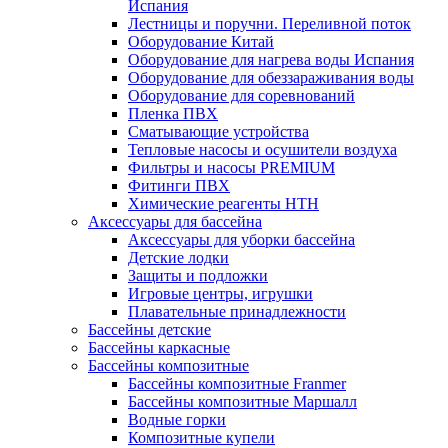
Испания
Лестницы и поручни. Переливной поток
Оборудование Китай
Оборудование для нагрева воды Испания
Оборудование для обеззараживания воды
Оборудование для соревнований
Пленка ПВХ
Сматывающие устройства
Тепловые насосы и осушители воздуха
Фильтры и насосы PREMIUM
Фитинги ПВХ
Химические реагенты HTH
Аксессуары для бассейна
Аксессуары для уборки бассейна
Детские лодки
Защиты и подложки
Игровые центры, игрушки
Плавательные принадлежности
Бассейны детские
Бассейны каркасные
Бассейны композитные
Бассейны композитные Franmer
Бассейны композитные Маршалл
Водные горки
Композитные купели