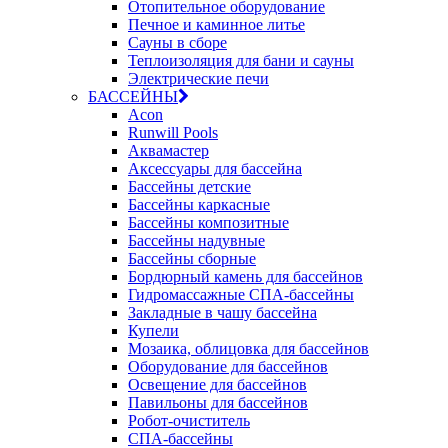
Отопительное оборудование
Печное и каминное литье
Сауны в сборе
Теплоизоляция для бани и сауны
Электрические печи
БАССЕЙНЫ
Acon
Runwill Pools
Аквамастер
Аксессуары для бассейна
Бассейны детские
Бассейны каркасные
Бассейны композитные
Бассейны надувные
Бассейны сборные
Бордюрный камень для бассейнов
Гидромассажные СПА-бассейны
Закладные в чашу бассейна
Купели
Мозаика, облицовка для бассейнов
Оборудование для бассейнов
Освещение для бассейнов
Павильоны для бассейнов
Робот-очиститель
СПА-бассейны