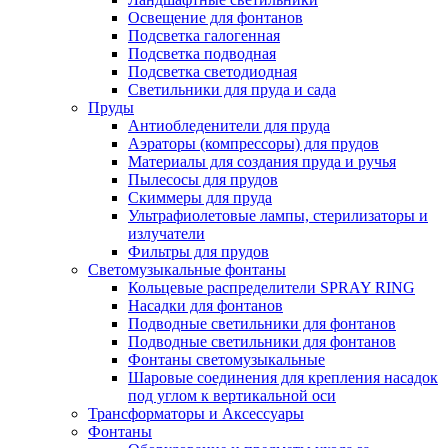
Освещение для фонтанов
Подсветка галогенная
Подсветка подводная
Подсветка светодиодная
Светильники для пруда и сада
Пруды
Антиобледенители для пруда
Аэраторы (компрессоры) для прудов
Материалы для создания пруда и ручья
Пылесосы для прудов
Скиммеры для пруда
Ультрафиолетовые лампы, стерилизаторы и
излучатели
Фильтры для прудов
Светомузыкальные фонтаны
Кольцевые распределители SPRAY RING
Насадки для фонтанов
Подводные светильники для фонтанов
Подводные светильники для фонтанов
Фонтаны светомузыкальные
Шаровые соединения для крепления насадок
под углом к вертикальной оси
Трансформаторы и Аксессуары
Фонтаны